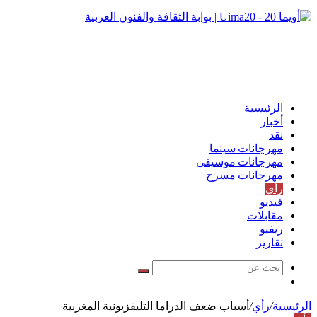
الرئيسية
أخبار
نقد
مهرجانات سينما
مهرجانات موسيقى
مهرجانات مسرح
رأي
فيديو
مقابلات
ريفيو
تقارير
بحث
مقال
عن
عشوائي
الرئيسية
/
رأي
/
أسباب ضعف الدراما التليفزيونية المغربية