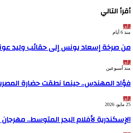
أقرأ التالي
رأي
منذ 6 أيام
من صرخة إسعاد يونس إلى حقائب وليد عوني.
رأي
منذ أسبوعين
فؤاد المهندس.. حينما نطقت حضارة المصري
رأي
25 مايو، 2026
الإسكندرية لأفلام البحر المتوسط.. مهرجان 