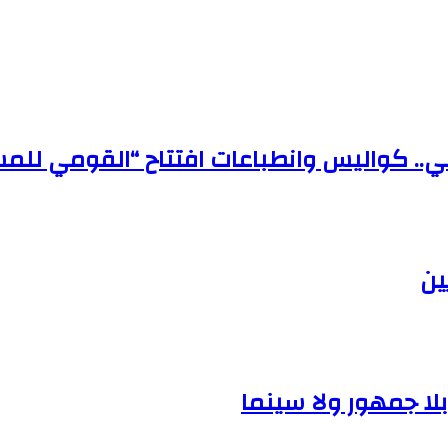
. كواليس وانطباعات افتتاح “القومي للمسرح
ين
بلا جمهور ولا سينما