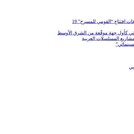
 افتتاح “القومي للمسرح” 19
اني كأول جهة موقّعة من الشرق الأوسط
شاريع المسلسلات العربية
سينمائي”
بي