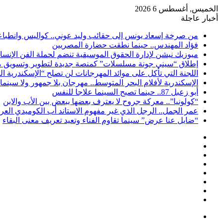
الخميس, أغسطس 6 2026
أخبار عاجلة
من صرخة إسعاد يونس إلى حقائب وليد عوني.. كواليس وانطباعات
فؤاد المهندس.. حينما نطقت حضارة المصريين
ميوزيك نيشن لإدارة الحقوق الموسيقية تنضم لحملة الفن الإنس
إطلاق “سيني جونة مسلسلات” كمنصة جديدة لتطوير وتسويق م
اللجنة التي تأكل على موائد المهرجانات لن تصلح “الإسكندرية ال
الإسكندرية لأفلام البحر المتوسط.. مهرجان بلا جمهور ولا سينما
أبو زعبل 87.. حينما تصبح السينما علاجا للنفس
“كولونيا”.. معركة جروح لا يعترف بعضها ببعض بين الأب والابن
عمر الجمل.. الرجل الذي غير مفهوم الاستاند أب الكوميدي العر
“ضايل عنا عرض” سينما تقاوم الفناء وتعيد تعريف معنى البقاء
إضافة
مقال
عمود
تسجيل
عشوائي
جانبي
ملخص
الدخول
انستقرام
الموقع
لينكدإن
RSS
تويتر
فيسبوك
القائمة