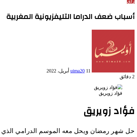
رأي
أسباب ضعف الدراما التليفزيونية المغربية
أرسل
بريدا
إلكترونيا
11 أبريل، 2022
uima20
2 دقائق
فؤاد زويريق
فؤاد زويريق
حل شهر رمضان ويحل معه الموسم الدرامي الذي تتناف