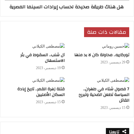
وعلاقته بوالدته (بينلوب كروز) التي ألحقته بمدارس
هل هناك طريقة صحيحة لحساب إيرادات السينما المصرية
دينية نظرا لفقر الأسرة، لكن كعادة ألمودفار في
أفلامه بمرور الاحداث تزداد الخطوط وتنتقل من حيز
مقالات ذات صلة
ضيق إلى مساحة أكبر بشكل تصاعدي، كما ظهر في
الفيلم فالأمر أشبه بمراحل رسم لوحة فنية أو بناء
منزل.
توركاريه.. محاولة كان لا بد منها
آل شنب.. السقوط في بئر
الاستسهال
29 ديسمبر، 2023
19 ديسمبر، 2023
7 فصول شتاء في طهران..
قتلة زهرة القمر.. تاريخ إبادة
السياسة تطعن الضحية وتبرئ
السكان الأصليين
القاتل
15 ديسمبر، 2023
15 ديسمبر، 2023
يعيش سلفادور وحيدا حياة محبطة محاطة بالألم
رغم أمجاد الماضي ويقوم أحد المراكز السينمائية
تابعنا
في مدريد بترميم أحد أفلامه القديمة ويدعوه مع