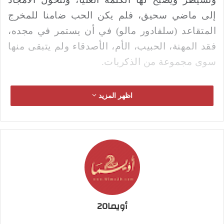
إلى ماضي سحيق، فلم يكن الحب ضامنا للمخرج
المتقاعد (سلفادور مالو) في أن يستمر في مجده،
فقد المهنة، الحبيب، الأم، الأصدقاء ولم يتبقى منها
سوى مجموعة من الذكريات.
اظهر المزيد
المخرج الإسباني الكبير دائم التطرق في أفلامه
السابقة إلى ذكرياته وهواجسه وإحباطاته وأيضا
ميوله الجنسية كأنها أسئلة محورية يحاول الإجابة
عنها طوال الوقت يرتكز على المساحة العميقة في
العلاقة الإنسانية بين الشخص وعوالمه المختلفة
مهما تباينت مساحات تلك العلاقات ، وفي أفلامه
إرهاصات لعلاقته بوالدته وأهل قريته وحياته في
أويما20
العاصمة بعد ذلك ، لكن هذه المرة في "ألم ومجد"