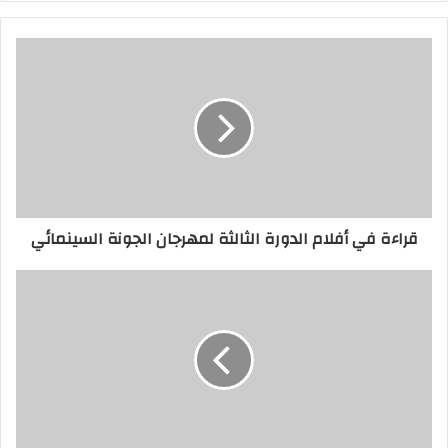
قراءة في أفلام الدورة الثالثة لمهرجان الجونة السينمائي
في المشاهد الأولى يضعنا ألمودوفار أمام خطين
رئيسين سلفادور المخرج المتقاعد بسبب ظروفه
الصحية والتي سببت له آلام جسدية ونفسية
وإحباطات كبيرة، وسلفادور طفلا حيث نشأته في
أسرة فقيرة تعيش في بيت أقرب إلى الكهف