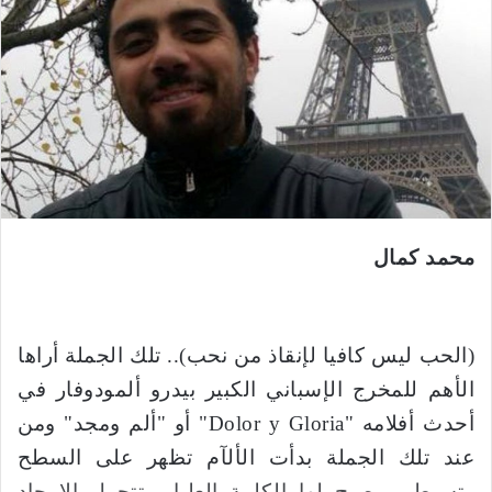
ب
ر
ي
د
ا
إ
ل
ك
ت
ر
محمد كمال
و
ن
ي
(الحب ليس كافيا لإنقاذ من نحب).. تلك الجملة أراها
ا
الأهم للمخرج الإسباني الكبير بيدرو ألمودوفار في
أحدث أفلامه "
Dolor y Gloria
" أو "ألم ومجد" ومن
عند تلك الجملة بدأت الألآم تظهر على السطح
وتسيطر ويصبح لها الكلمة العليا، وتتحول الامجاد