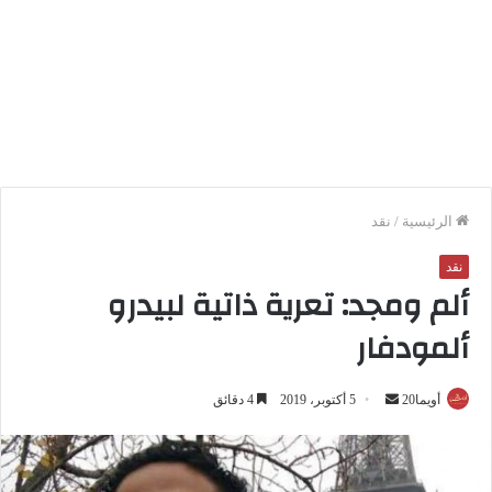
الرئيسية
/
نقد
نقد
ألم ومجد: تعرية ذاتية لبيدرو
ألمودفار
أويما20
أ
5 أكتوبر، 2019
4 دقائق
ر
س
ل