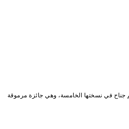
Marché du Fi) في حصد جائزة أفضل تصميم جناح في نسختها الخامسة، وهي جائزة مرموقة