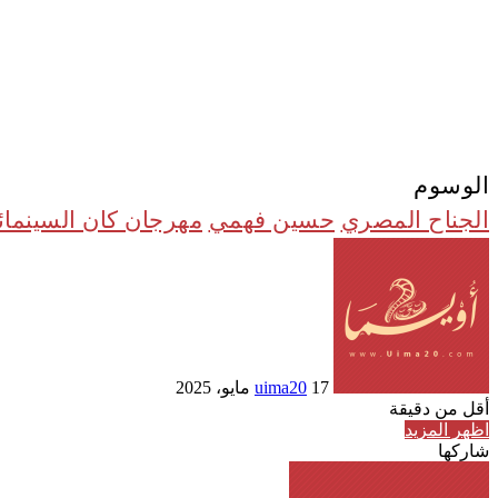
الوسوم
الجناح المصري
حسين فهمي
مهرجان كان السينما
أرسل
بريدا
إلكترونيا
17 مايو، 2025
uima20
أقل من دقيقة
اظهر المزيد
شاركها
Odnoklassniki
تويتر
بوكيت
طباعة
لينكدإن
فيسبوك
مشاركة
بينتيريست
عبر