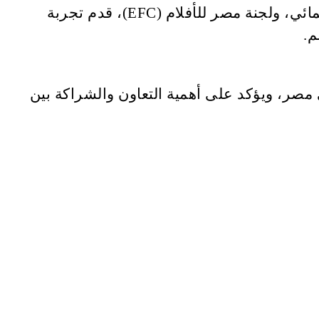
الجناح المصري، الذي ينظمه بشكل مشترك مهرجان القاهرة السينمائي الدولي، مهرجان الجونة السينمائي، ولجنة مصر للأفلام (EFC)، قدم تجربة
م.
 مصر، ويؤكد على أهمية التعاون والشراكة بين