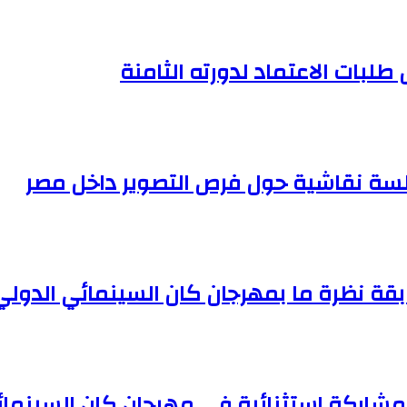
 طلبات الاعتماد لدورته الثامنة
سة نقاشية حول فرص التصوير داخل مصر
بقة نظرة ما بمهرجان كان السينمائي الدولي
اركة استثنائية في مهرجان كان السينمائي 25