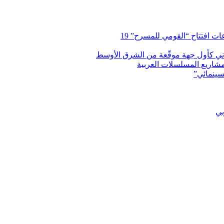
 افتتاح “القومي للمسرح” 19
اني كأول جهة موقّعة من الشرق الأوسط
شاريع المسلسلات العربية
سينمائي”
بي