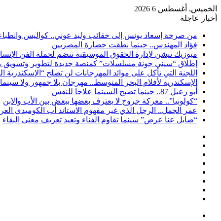
الخميس, أغسطس 6 2026
أخبار عاجلة
من صرخة إسعاد يونس إلى حقائب وليد عوني.. كواليس وانطباعات
فؤاد المهندس.. حينما نطقت حضارة المصريين
ميوزيك نيشن لإدارة الحقوق الموسيقية تنضم لحملة الفن الإنس
إطلاق “سيني جونة مسلسلات” كمنصة جديدة لتطوير وتسويق م
اللجنة التي تأكل على موائد المهرجانات لن تصلح “الإسكندرية ال
الإسكندرية لأفلام البحر المتوسط.. مهرجان بلا جمهور ولا سينما
أبو زعبل 87.. حينما تصبح السينما علاجا للنفس
“كولونيا”.. معركة جروح لا يعترف بعضها ببعض بين الأب والابن
عمر الجمل.. الرجل الذي غير مفهوم الاستاند أب الكوميدي العر
“ضايل عنا عرض” سينما تقاوم الفناء وتعيد تعريف معنى البقاء
إضافة
مقال
عمود
تسجيل
عشوائي
جانبي
ملخص
الدخول
انستقرام
الموقع
لينكدإن
RSS
تويتر
فيسبوك
القائمة