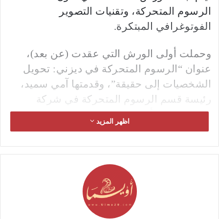
الرسوم المتحركة، وتقنيات التصوير
الفوتوغرافي المبتكرة.
وحملت أولى الورش التي عقدت (عن بعد)،
عنوان “الرسوم المتحركة في ديزني: تحويل
الشخصيات إلى حقيقة”، وقدمتها آمي سميد،
رئيسة قسم الرسوم المتحركة في شركة
“والت ديزني أنيميشن ستوديوز” الشهيرة،
اظهر المزيد
حيث تعرف فيها الأطفال على عالم الرسوم
المتحركة الساحر وأسراره.