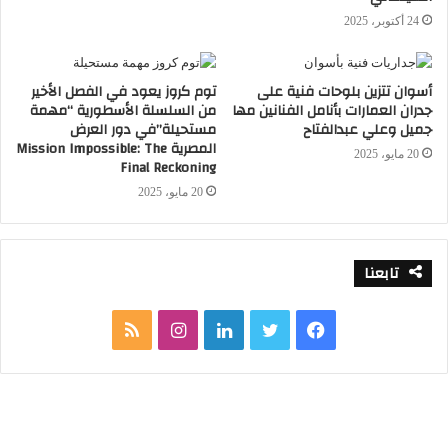
24 أكتوبر، 2025
أسوان تتزين بلوحات فنية على
توم كروز يعود في الفصل الأخير
يشار إلى أن سميد بدأت العمل مع شركة
جدران العمارات بأنامل الفنانين مها
من السلسلة الأسطورية “مهمة
جميل وعلي عبدالفتاح
مستحيلة”في دور العرض
ديزني منذ تخرجها من كلية الفنون، حيث
المصرية Mission Impossible: The
20 مايو، 2025
أسهمت تجربتها في ستوديو الرسوم المتحركة
Final Reckoning
في إثراء معارفها وتنمية مهاراتها إلى أن حصلت
20 مايو، 2025
على فرصتها الذهبية في فيلم “تشيكن ليتل”
في عام 2005، ضمن برنامج تدريبي شاركت
تابعنا
فيه، لتكمل مسيرتها الإبداعية في سلسلة من
أروع أفلام الرسوم المتحركة مثل “فروزن”
فيسبوك
تويتر
لينكدإن
انستقرام
ملخص
و”تانجلد” و”عائلة روبنسونز”، و”موانا” وغيرها.
الموقع
أساسيات فن تصوير الفيديو
RSS