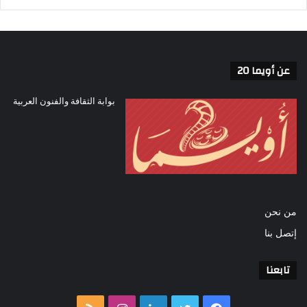
عن أويما 20
واختتم باليس قائلاً: “يمكن أن تؤدي الحيل
البسيطة مثل استخدام الأضواء الصغيرة أو
بوابة الثقافة والفنون العربية
المصابيح المضيئة أو حتى الهاتف المحمول
وتحركيها يدوياً أثناء التعريض الضوئي الطويل
إلى تأثيرات تشبه الرسم بالضوء ما يمنح الصور
طابعاً فريداً ومتميزاً”.
من نحن
إتصل بنا
تابعنا
الشارقة للإعلام
الفن يجمعنا