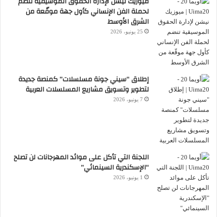
بالضوء
ميوزيك نيشن لإدارة الحقوق الموسيقية تنضم
لحملة الفن الإنساني كأول جهة موقّعة من
الشرق الأوسط
وقدم المصور الأمريكي ريان باليس للأطفال
25 يونيو، 2026
جلسة خاصةً بعنوان “أسرار التصوير الضوئي
والرسم بالضوء”، تعرفوا خلالها على تقنيات
DIY للأعمال اليدوية “افعلها بنفسك” إلى جانب
إطلاق “سيني جونة مسلسلات” كمنصة جديدة
عدد من النصائح والحيل التقنية لالتقاط صور
لتطوير وتسويق مشاريع المسلسلات العربية
فريدة باستخدام الأشياء المتواجدة في المنزل.
7 يونيو، 2026
واستعرض باليس أمام الأطفال عدداً من الحيل
الفنية في التصوير مثل وضع الكاميرا على
اللجنة التي تأكل على موائد المهرجانات لن تصلح
منشفة أو قطعة قماش، أو على أي سطح مستوٍ
“الإسكندرية السينمائي”
طويل وسحبها لصنع الإحساس بالحركة، أو
1 يونيو، 2026
رسم شمس (بحجم عدسة الكاميرا) بقلم ملون
على كيس قابل للإغلاق، حيث تساعد أشعة