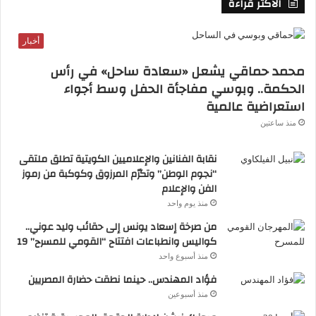
الأكثر قراءة
أخبار
محمد حماقي يشعل «سعادة ساحل» في رأس
الحكمة.. وبوسي مفاجأة الحفل وسط أجواء
استعراضية عالمية
منذ ساعتين
نقابة الفنانين والإعلاميين الكويتية تطلق ملتقى
وأضافت شيترا: “يعتبر المنظور عنصراً أساسياً
“نجوم الوطن” وتكرّم المرزوق وكوكبة من رموز
في تصوير الفيديو الاحترافي، وعلى المصور أن
الفن والإعلام
منذ يوم واحد
يضع خطة مسبقة للطريقة والوضعية الأفضل
من صرخة إسعاد يونس إلى حقائب وليد عوني..
لعرض المنتج أو الموضوع، وتحديد عدد
كواليس وانطباعات افتتاح “القومي للمسرح” 19
اللقطات المطلوبة لإظهاره من جميع الجوانب”.
منذ أسبوع واحد
فؤاد المهندس.. حينما نطقت حضارة المصريين
أسرار التصوير الضوئي والرسم
منذ أسبوعين