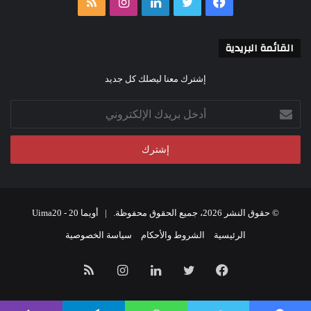
فيسبوك
تويتر
لينكدإن
انستقرام
ملخص
رسوم متحركة
الموقع
القائمة البريدية
RSS
إشترك معنا ليصلك كل جديد
أدخل
بريدك
الإلكتروني
© حقوق النشر 2026، جميع الحقوق محفوظة. |
أويما 20 - Uima20
الرئيسية
الشروط والأحكام
سياسة الخصوصية
فيسبوك
تويتر
لينكدإن
انستقرام
ملخص
الموقع