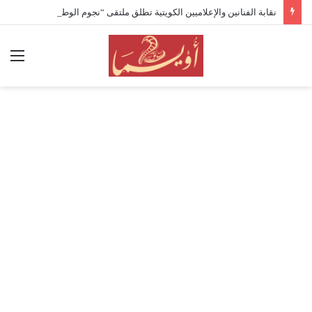
نقابة الفنانين والإعلاميين الكويتية تطلق ملتقى “نجوم الوطن” وتكرّم المرزوق وكوكبة من رموز الفن والإعلام
الق