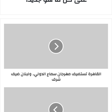
رقمية لتحريك الشخصيات، حيث يتم تنفيذ كل
خطوة في هذه العملية في قسم متخصص.
وقالت سميد: “يستغرق بناء الشخصيات حوالي
عام فيما تحتاج عملية الإنتاج إلى فترة تتراوح
بين سنتين إلى خمس سنوات، إذ يتوجب على
الرسام أن يعمل بدقة ويدخل في أعماق
الشخصية حتى يتمكن من تحركيها بشكل
صحيح، وغيرها من التفاصيل، ويكمن السرّ هنا
القاهرة تستضيف مهرجان سماع الدولي.. ولبنان ضيف
في الحفاظ على طابع بسيط للشخصية والابتعاد
شرف
عن التعقيد”.