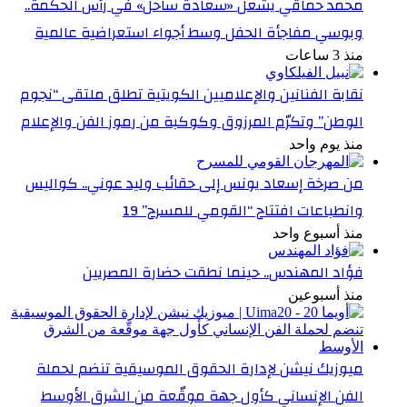
محمد حماقي يشعل «سعادة ساحل» في رأس الحكمة..
وبوسي مفاجأة الحفل وسط أجواء استعراضية عالمية
منذ 3 ساعات
نقابة الفنانين والإعلاميين الكويتية تطلق ملتقى “نجوم
الوطن” وتكرّم المرزوق وكوكبة من رموز الفن والإعلام
منذ يوم واحد
من صرخة إسعاد يونس إلى حقائب وليد عوني.. كواليس
وانطباعات افتتاح “القومي للمسرح” 19
منذ أسبوع واحد
فؤاد المهندس.. حينما نطقت حضارة المصريين
منذ أسبوعين
ميوزيك نيشن لإدارة الحقوق الموسيقية تنضم لحملة
الفن الإنساني كأول جهة موقّعة من الشرق الأوسط