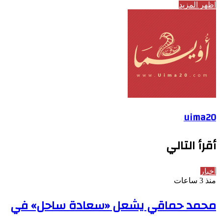
اظهر المزيد
uima20
أقرأ التالي
أخبار
منذ 3 ساعات
محمد حماقي يشعل «سعادة ساحل» في