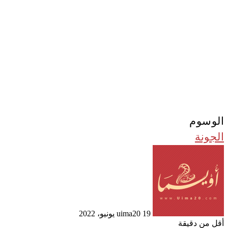
الوسوم
الجونة
أرسل
بريدا
إلكترونيا
19 يونيو، 2022
uima20
أقل من دقيقة