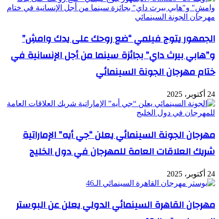
الجمهور يتوج فيلمي “ضع روحك على يدك وامشِ”
و”هابي بيرث داي” بجائزة سينما من أجل الإنسانية في
ختام مهرجان الجونة السينمائي
24 أكتوبر، 2025
مهرجان الجونة السينمائي يعلن “جي أيه” الإماراتية
شريك العلاقات العامة للمهرجان في دول الخليج
24 أكتوبر، 2025
مهرجان القاهرة السينمائي الدولي يعلن عن البوستر