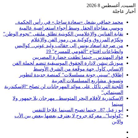
السبت, أغسطس 8 2026
أخبار عاجلة
محمد حماقي يشعل «سعادة ساحل» في رأس الحكمة..
وبوسي مفاجأة الحفل وسط أجواء استعراضية عالمية
نقابة الفنانين والإعلاميين الكويتية تطلق ملتقى “نجوم الوطن”
وتكرّم المرزوق وكوكبة من رموز الفن والإعلام
من صرخة إسعاد يونس إلى حقائب وليد عوني.. كواليس
وانطباعات افتتاح “القومي للمسرح” 19
فؤاد المهندس.. حينما نطقت حضارة المصريين
ميوزيك نيشن لإدارة الحقوق الموسيقية تنضم لحملة الفن
الإنساني كأول جهة موقّعة من الشرق الأوسط
إطلاق “سيني جونة مسلسلات” كمنصة جديدة لتطوير
وتسويق مشاريع المسلسلات العربية
اللجنة التي تأكل على موائد المهرجانات لن تصلح “الإسكندرية
السينمائي”
الإسكندرية لأفلام البحر المتوسط.. مهرجان بلا جمهور ولا
سينما
أبو زعبل 87.. حينما تصبح السينما علاجا للنفس
“كولونيا”.. معركة جروح لا يعترف بعضها ببعض بين الأب
والابن
إضافة
مقال
عمود