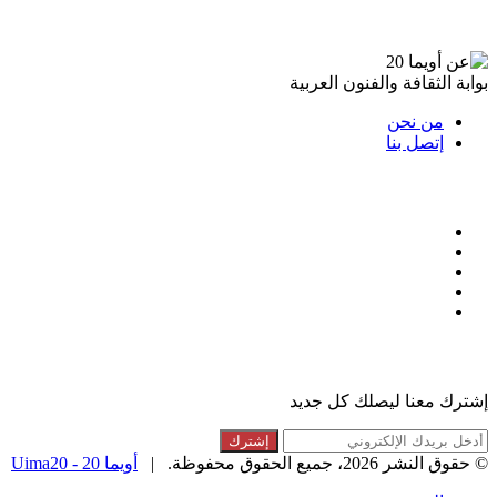
عن أويما 20
بوابة الثقافة والفنون العربية
من نحن
إتصل بنا
تابعنا
فيسبوك
تويتر
لينكدإن
انستقرام
ملخص
الموقع
القائمة البريدية
RSS
إشترك معنا ليصلك كل جديد
أدخل
بريدك
© حقوق النشر 2026، جميع الحقوق محفوظة. |
أويما 20 - Uima20
الإلكتروني