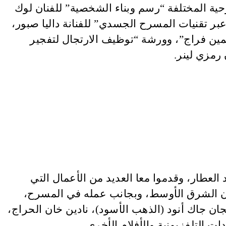
للمسرح التجريبي إقامة 8 ورش في العناصر المسرحية المختلفة “رسم وبناء الشخصية” للفنان لوك
 والقصص عبر تقنيات المسرح الجسدي” للفنانة داليا صبور،
ين فراج”، وورشة “توظيف الارتجال لتفجير
رمزي لينر.
لعطار، وقدموا معا العديد من الأعمال التي
ن الشرق الأوسط، وبجانب عمله في المسرح،
ان جاك أنود (الذهب الأسود)، نادين خان الحراج،