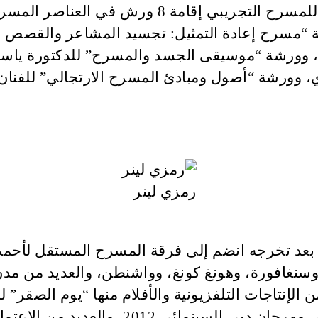
وتشهد الدورة الثلاثين من مهرجان القاهرة الدولي 
” للفنان “نديم”، وورشة “مسرح إعادة التمثيل: تجسيد المشاعر
ر، وورشة “موسيقى الجسد والمسرح” للدكتورة ياسم
ي، وورشة “أصول ومبادئ المسرح الارتجالي” للفنان 
رمزي لينر
 بعد تخرجه انضم إلى فرقة المسرح المستقل لأحمد ا
سنغافورة، وهونغ كونغ، وواشنطن، والعديد من مد
نتاجات التلفزيونية والأفلام منها “يوم الصقر” لج
من الاعتمادات التلفزيونية والأفلام الأخرى.