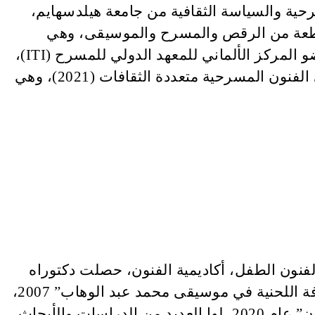
ية والسياسة الثقافية من جامعة هيلدسهايم،
موعة لاموسيكا المسرحية المستقلة في مصر (2000) حيث صممت وأخرجت وأنتجت 45 قطعة من الرقص والمسرح والموسيقى، وهي
معلمة سابقة لبرنامج تدريب معهد جوته في منطقة الشرق الأوسط وشمال إفريقيا ومجلس الإدارة عضو المركز الألماني للمعهد الدولي للمسرح (ITI)،
من لإصدراتها: نهج نسوي تجاه إنهاء الاستعمار من الرقص البلدي، الرقص الشرقي، حول المساواة في الفنون المسرحية متعددة الثقافات (2021)، وهي
لفنون الطفل، أكاديمية الفنون، حصلت دكتوراه
فلسفة الفلسفة في التربية النوعية قسم التربية الموسيقية، جامعة القاهرة. من مؤلفاتها كتاب “الزُخرفة اللحنية في موسيقى محمد عبد الوهاب” 2007،
و”الغناء والسياسية في تاريخ مصر” 2014، “الأغنية الشعبية في مصر مقاربة نقدية ” 2018، “شدو الألحان” عام 2020، لها العديد من الدراسات والأبحاث