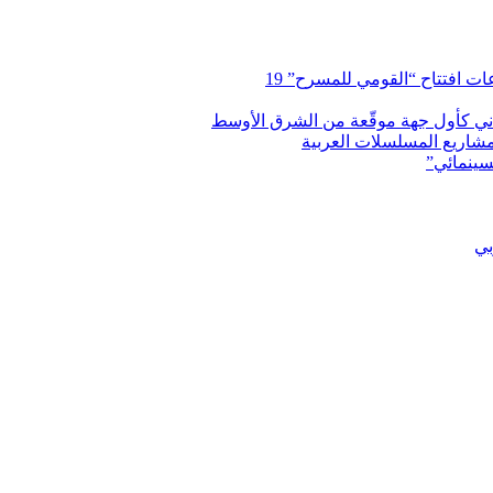
 افتتاح “القومي للمسرح” 19
اني كأول جهة موقّعة من الشرق الأوسط
شاريع المسلسلات العربية
سينمائي”
بي