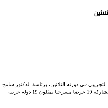
لاثين
لتجريبي في دورته الثلاثين، برئاسة الدكتور سامح
مهران، والتي تقام فعالياتها خلال الفترة من 1 إلى 8 من شهر سبتمبر المقبل، على مسارح القاهرة، بمشاركة 19 عرضا مسرحيا يمثلون 19 دولة عربية