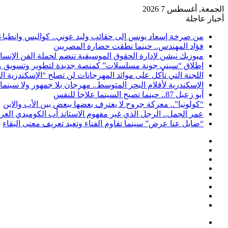
الجمعة, أغسطس 7 2026
أخبار عاجلة
من صرخة إسعاد يونس إلى حقائب وليد عوني.. كواليس وانطباعات
فؤاد المهندس.. حينما نطقت حضارة المصريين
ميوزيك نيشن لإدارة الحقوق الموسيقية تنضم لحملة الفن الإنس
إطلاق “سيني جونة مسلسلات” كمنصة جديدة لتطوير وتسويق م
اللجنة التي تأكل على موائد المهرجانات لن تصلح “الإسكندرية ال
الإسكندرية لأفلام البحر المتوسط.. مهرجان بلا جمهور ولا سينما
أبو زعبل 87.. حينما تصبح السينما علاجا للنفس
“كولونيا”.. معركة جروح لا يعترف بعضها ببعض بين الأب والابن
عمر الجمل.. الرجل الذي غير مفهوم الاستاند أب الكوميدي العر
“ضايل عنا عرض” سينما تقاوم الفناء وتعيد تعريف معنى البقاء
إضافة
مقال
عمود
تسجيل
عشوائي
جانبي
ملخص
الدخول
انستقرام
الموقع
لينكدإن
RSS
تويتر
فيسبوك
القائمة