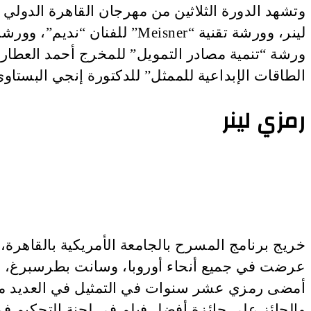
لينر، وورشة تقنية “Meisner
ورشة “تنمية مصادر التمويل” للمخرج أحمد العطا
الطاقات الإبداعية للممثل” للدكتورة إنجي البستاو
رمزي لينر
خريج برنامج المسرح بالجامعة الأمريكية بالقاهرة،
عرضت في جميع أنحاء أوروبا، وسانت بطرسبرغ، و
أمضى رمزي عشر سنوات في التمثيل في العديد من الإ
والحائز على جائزة أفضل فيلم في لجنة التحكيم في مهرجان دبي السينمائي 2012، والعديد 