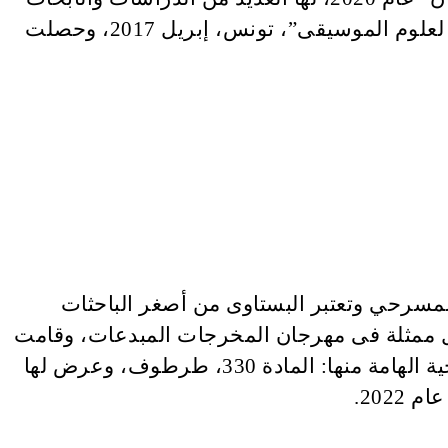
المنشورة داخل وخارج، 2005، حصلت على الجائزة الشرفية في مسابقة “جائزة محمود قطاط الدولية لعلوم الموسيقى”، تونس، إبريل 2017، وحصلت
سرحي وتعتبر البستاوى من أصغر الباحثات
ضل ممثلة فى مهرجان المخرجات المبدعات، وقامت
بالتدريس فى عدة جهات، وقدمت العديد من الورش الدولية، قامت بإخراج العديد من العروض المسرحية الهامة منها: المادة 330، طرطوف، وعرض لها
202.