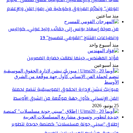
الوطن” وتكرّم المرزوق وكوكبة من رموز الفن والإعلام
منذ ساعتين
من صرخة إسعاد يونس إلى حقائب وليد عوني.. كواليس
وانطباعات افتتاح “القومي للمسرح” 19
منذ أسبوع واحد
فؤاد المهندس.. حينما نطقت حضارة المصريين
منذ أسبوعين
ميوزيك نيشن لإدارة الحقوق الموسيقية تنضم لحملة
الفن الإنساني كأول جهة موقّعة من الشرق الأوسط
25 يونيو، 2026
إطلاق “سيني جونة مسلسلات” كمنصة جديدة لتطوير