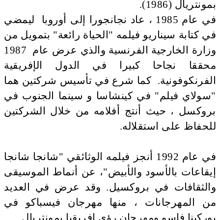
بمونتريال (1986).
في عام 1985 ، عاد نجانجورا إلى أوروبا ليمضي
في كتابة سيناريو فيلمه "الحياة رائعة" بتمويل من
وزارة الخارجية الفرنسية والذي عرض عام 1987
محققا نجاحا كبيرا في الدول الإفريقية
الفرنكوفونية. كما شرع في تأسيس شركتين هما
"سولاي فيلم" في كينشاسا و سينما الجنوب في
بروكسل ، حيث أنتج أفلامه من خلال الشركتين
للحفاظ على استقلاله.
في عام 1992 أنجز فيلمه الوثائقي "شانجا شانجا
إيقاعات بالأسود والأبيض"، عن أنماط الموسيقى
والثقافات في بروكسيل. وقد عرض في العديد
من المهرجانات ، منها مهرجان فيسباكو في
بوركينا فاسو ومهرجان رؤى إفريقيا بمونتريال.