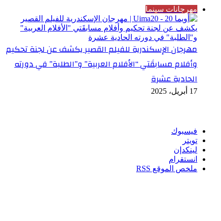
مهرجانات سينما
مهرجان الإسكندرية للفيلم القصير يكشف عن لجنة تحكيم
وأفلام مسابقَتي “الأفلام العربية” و”الطلبة” في دورته
الحادية عشرة
17 أبريل، 2025
تابعنا
فيسبوك
تويتر
لينكدإن
انستقرام
ملخص الموقع RSS