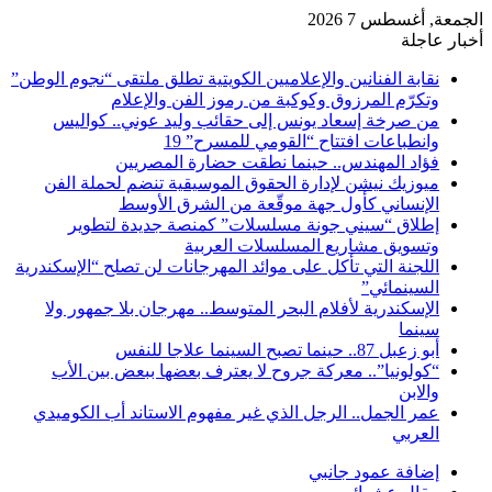
الجمعة, أغسطس 7 2026
أخبار عاجلة
نقابة الفنانين والإعلاميين الكويتية تطلق ملتقى “نجوم الوطن”
وتكرّم المرزوق وكوكبة من رموز الفن والإعلام
من صرخة إسعاد يونس إلى حقائب وليد عوني.. كواليس
وانطباعات افتتاح “القومي للمسرح” 19
فؤاد المهندس.. حينما نطقت حضارة المصريين
ميوزيك نيشن لإدارة الحقوق الموسيقية تنضم لحملة الفن
الإنساني كأول جهة موقّعة من الشرق الأوسط
إطلاق “سيني جونة مسلسلات” كمنصة جديدة لتطوير
وتسويق مشاريع المسلسلات العربية
اللجنة التي تأكل على موائد المهرجانات لن تصلح “الإسكندرية
السينمائي”
الإسكندرية لأفلام البحر المتوسط.. مهرجان بلا جمهور ولا
سينما
أبو زعبل 87.. حينما تصبح السينما علاجا للنفس
“كولونيا”.. معركة جروح لا يعترف بعضها ببعض بين الأب
والابن
عمر الجمل.. الرجل الذي غير مفهوم الاستاند أب الكوميدي
العربي
إضافة عمود جانبي