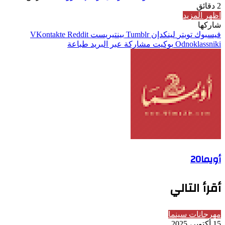
2 دقائق
اظهر المزيد
شاركها
فيسبوك
تويتر
لينكدإن
بينتيريست
Odnoklassniki
بوكيت
مشاركة عبر البريد
طباعة
أويما20
أقرأ التالي
مهرجانات سينما
15 أكتوبر، 2025