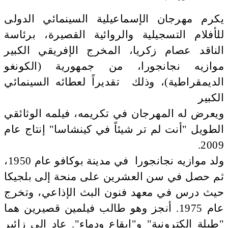
يكرم مهرجان الإسماعيلية السينمائي الدولى
للأفلام التسجيلية والروائية القصيرة، برئاسة
الناقد عصام زكريا، المخرج الإفريقي الكبير
موازيه نجانجورا، من جمهورية (الكونغو
الديمقراطية)، وذلك تقديراً لعطائه السينمائي
الكبير
ويعرض له المهرجان في تكريمه، فيلمه الوثائقي
الطويل "أنت لم تر شيئاً في كينشاسا" إنتاج عام
2009.
ولد موازيه نجانجورا في مدينة بوكافو عام 1950،
ثم حصل في سن العشرين على منحة إلى بلجيكا
حيث درس في معهد فنون البث الإذاعي، وتخرج
عام 1975. أنجز وهو طالب فيلمين قصيرين هما
"طبلة إلكترونية" و"إيقاع ودماء". عاد إلى زائير