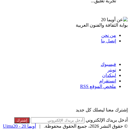
تجربة تعليق...
عن أويما 20
بوابة الثقافة والفنون العربية
من نحن
إتصل بنا
تابعنا
فيسبوك
تويتر
لينكدإن
انستقرام
ملخص الموقع RSS
القائمة البريدية
إشترك معنا ليصلك كل جديد
أدخل بريدك الإلكتروني
© حقوق النشر 2026، جميع الحقوق محفوظة. |
أويما 20 - Uima20