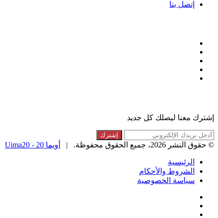
إتصل بنا
تابعنا
فيسبوك
تويتر
لينكدإن
انستقرام
ملخص
الموقع
القائمة البريدية
RSS
إشترك معنا ليصلك كل جديد
أدخل
بريدك
© حقوق النشر 2026، جميع الحقوق محفوظة. |
أويما 20 - Uima20
الإلكتروني
الرئيسية
الشروط والأحكام
سياسة الخصوصية
فيسبوك
تويتر
لينكدإن