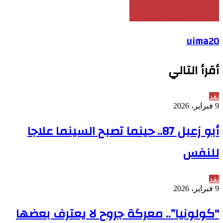
uima20
أقرأ التالي
نقد
9 فبراير، 2026
أبو زعبل 87.. حينما تصبح السينما علاجا
للنفس
نقد
9 فبراير، 2026
“كولونيا”.. معركة جروح لا يعترف بعضها