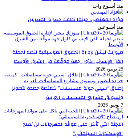
منذ أسبوع واحد
فؤاد المهندس.. حينما نطقت حضارة المصريين
منذ أسبوعين
ميوزيك نيشن لإدارة الحقوق الموسيقية تنضم لحملة
الفن الإنساني كأول جهة موقّعة من الشرق الأوسط
25 يونيو، 2026
إطلاق “سيني جونة مسلسلات” كمنصة جديدة لتطوير
وتسويق مشاريع المسلسلات العربية
7 يونيو، 2026
اللجنة التي تأكل على موائد المهرجانات لن تصلح
“الإسكندرية السينمائي”