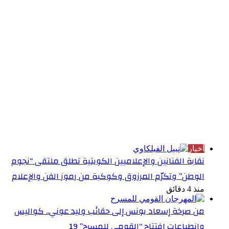
الأكثر قراءة
أخبار
نقابة الفنانين والإعلاميين الكويتية تطلق ملتقى “نجوم
الوطن” وتكرّم المرزوق وكوكبة من رموز الفن والإعلام
منذ 4 دقائق
من صرخة إسعاد يونس إلى حقائب وليد عوني.. كواليس
وانطباعات افتتاح “القومي للمسرح” 19