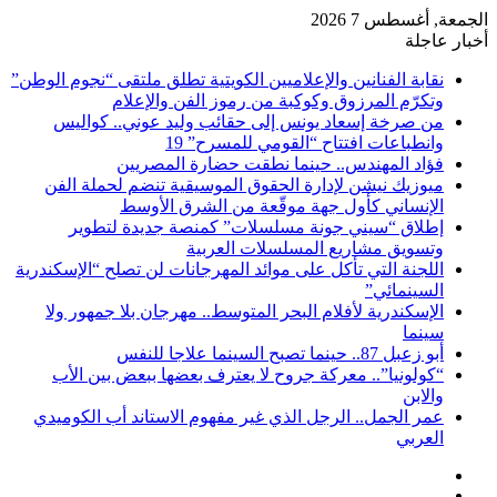
الجمعة, أغسطس 7 2026
أخبار عاجلة
نقابة الفنانين والإعلاميين الكويتية تطلق ملتقى “نجوم الوطن”
وتكرّم المرزوق وكوكبة من رموز الفن والإعلام
من صرخة إسعاد يونس إلى حقائب وليد عوني.. كواليس
وانطباعات افتتاح “القومي للمسرح” 19
فؤاد المهندس.. حينما نطقت حضارة المصريين
ميوزيك نيشن لإدارة الحقوق الموسيقية تنضم لحملة الفن
الإنساني كأول جهة موقّعة من الشرق الأوسط
إطلاق “سيني جونة مسلسلات” كمنصة جديدة لتطوير
وتسويق مشاريع المسلسلات العربية
اللجنة التي تأكل على موائد المهرجانات لن تصلح “الإسكندرية
السينمائي”
الإسكندرية لأفلام البحر المتوسط.. مهرجان بلا جمهور ولا
سينما
أبو زعبل 87.. حينما تصبح السينما علاجا للنفس
“كولونيا”.. معركة جروح لا يعترف بعضها ببعض بين الأب
والابن
عمر الجمل.. الرجل الذي غير مفهوم الاستاند أب الكوميدي
العربي
إضافة
مقال
عمود