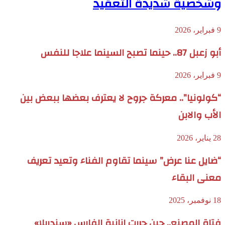
وشخصية شديدة التعقيد
9 فبراير، 2026
أبو زعبل 87.. حينما تصبح السينما علاجا للنفس
9 فبراير، 2026
“كولونيا”.. معركة جروح لا يعترف بعضها ببعض بين
الأب والابن
28 يناير، 2026
“ضايل عنا عرض” سينما تقاوم الفناء وتعيد تعريف
معنى البقاء
18 نوفمبر، 2025
فتاة المصنع.. حين حررت إنانية الفارس «سندريلا»