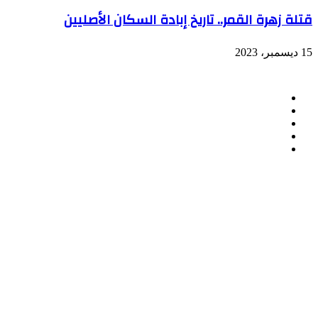
قتلة زهرة القمر.. تاريخ إبادة السكان الأصليين
15 ديسمبر، 2023
تابعنا
فيسبوك
تويتر
لينكدإن
انستقرام
ملخص
الموقع
RSS