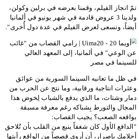
تمّ انجاز الفيلم، وقمنا بعرضه في برلين وكولن،
ولدينا 3 عروض قادمة في شهر يونيو في ألمانيا
أيضاً، ونسعى لعرض الفيلم في عدة دول أُخرى".
في ظل ما تعانيه السينما السورية من عوائق
وعثرات انتاجية ورقابية، وما نتج عن الحرب من
دمار وشتات، ما الذي يدفع بالشباب لِخوض هذا
المجال والتورط بِشباكه رغم معرفة مسبقة
بواقعه الصعب؟ يجيب القصاب:
"الدافع الأول كان شغفاً ينبع من القلب بأن تُلاحق
أحلامك بإصرار، أن أروي قصصاً من الواقع رأيتها