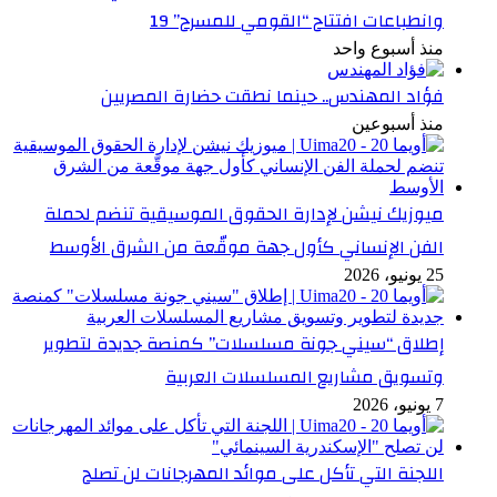
وانطباعات افتتاح “القومي للمسرح” 19
منذ أسبوع واحد
فؤاد المهندس.. حينما نطقت حضارة المصريين
منذ أسبوعين
ميوزيك نيشن لإدارة الحقوق الموسيقية تنضم لحملة
الفن الإنساني كأول جهة موقّعة من الشرق الأوسط
25 يونيو، 2026
إطلاق “سيني جونة مسلسلات” كمنصة جديدة لتطوير
وتسويق مشاريع المسلسلات العربية
7 يونيو، 2026
اللجنة التي تأكل على موائد المهرجانات لن تصلح