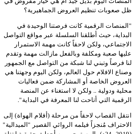
المنصات اليوم بديل جيد أم هي خيار مفروض في
ظل صعوبات تنظيم العروض الجماهيرية؟
"المنصات الرقمية كانت فرصتنا الوحيدة في
البداية، حيث أطلقنا السلسلة عبر مواقع التواصل
الاجتماعي، ولكن لاحقاً كانت مهمة الاستمرار
عليها صعبة ومكلفة وبالفعل مازالت مهمة وتقدم
لنا فرصاً وتبني لنا شبكة من التواصل مع الجمهور
وصناع الافلام حول العالم، ولكن اليوم وجهتنا هي
العروض الخاصة أو المشاركة ضمن فعاليات
محلية ودولية .. ولكن لا استغناء عن المنصة
الرقمية التي أتاحت لنا المعرفة في البداية".
انتقل القصاب لاحقاً من مرحلة (أفلام الهواة) إلى
الاحتراف مُنجزاً فيلمه الروائي القصير "الميدالية"
(2019، 24د)، المستوحى من أحداث حقيقية لِفتاة