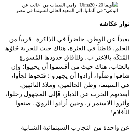
نوار عكاشه
بعيداً عن الوطن، حاضراً في الذاكرة.. قريباً من
الحلم، قاطناً في العثرة، هناك حيث للحرية حُلوُها
المُنَكَه بالاغتراب، وللآفاق حدودها المُسورةِ
بالعتاب، هناك حيث من أقسموا أن يحييوا؛ وإن
شاقوا وضلّوا، أرادوا أن يجهروا؛ فَنَحوها لجأوا،
هي السينما، وطن الحالمين، وملاذ التائهين.
أبعدتهم الحرب عن الديار، فَإلى المجهول رحلوا،
وأثروا الاستمرار، وحين أرادوا الرويَ.. صنعوا
الأفلام!
عن واحدة من التجارب السينمائية الشبابية