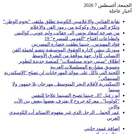
الجمعة, أغسطس 7 2026
أخبار عاجلة
نقابة الفنانين والإعلاميين الكويتية تطلق ملتقى “نجوم الوطن”
وتكرّم المرزوق وكوكبة من رموز الفن والإعلام
من صرخة إسعاد يونس إلى حقائب وليد عوني.. كواليس
وانطباعات افتتاح “القومي للمسرح” 19
فؤاد المهندس.. حينما نطقت حضارة المصريين
ميوزيك نيشن لإدارة الحقوق الموسيقية تنضم لحملة الفن
الإنساني كأول جهة موقّعة من الشرق الأوسط
إطلاق “سيني جونة مسلسلات” كمنصة جديدة لتطوير
وتسويق مشاريع المسلسلات العربية
اللجنة التي تأكل على موائد المهرجانات لن تصلح “الإسكندرية
السينمائي”
الإسكندرية لأفلام البحر المتوسط.. مهرجان بلا جمهور ولا
سينما
أبو زعبل 87.. حينما تصبح السينما علاجا للنفس
“كولونيا”.. معركة جروح لا يعترف بعضها ببعض بين الأب
والابن
عمر الجمل.. الرجل الذي غير مفهوم الاستاند أب الكوميدي
العربي
إضافة عمود جانبي