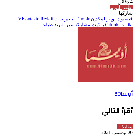
4 دقائق
اظهر المزيد
شاركها
فيسبوك
تويتر
لينكدإن
بينتيريست
Odnoklassniki
بوكيت
مشاركة عبر البريد
طباعة
أويما20
أقرأ التالي
مقابلات
20 نوفمبر، 2021