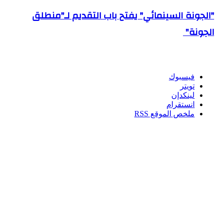
"الجونة السينمائي" يفتح باب التقديم لـ"منطلق
الجونة"
تابعنا
فيسبوك
تويتر
لينكدإن
انستقرام
ملخص الموقع RSS