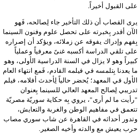
على القبول أخيراً.
يرى القصاب أن ذلك التأخير جاء لِصالحه، فَهو
الآن أقدر بِخبرته على تحصل علوم وفنون السينما
بِفهم وإدراك يفوقه عن زملائه، ويؤكد أن إصراره
على تلقي الدراسة أكسبه غنىً معرفياً وعملياً
كبيراً وهو لا يزال في السنة الدراسية الأولى، وهو
ما يعدنا بِتلمسه في فيلمه القادم، فَمع انتهاء العام
الأول في المعهد؛ يُحضر حالياً لِأحدث أفلامه، فيلم
تدريبي لِصالح المعهد العالي للسينما بِعنوان
"رأيت ما لم أرى"، يروي بِه حكاية سوريّة مصريّة
تتعمق في مفاهيم الوطن والغربة والتعايش،
وتدور أحداثه في القاهرة عن شاب سوري مصاب
حرب يعيش مع والدته وأخيه الصغير.