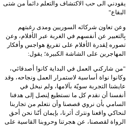
يقودني الى حب الاكتشاف والتعلم دائماً من شتى
البقاع"
وعن تعاون شركائه السوريين ومدى رغبتهم
بِالتعبير عن أنفسهم في الغربة عبر الأفلام، وعن
تصوره لِقدرة الأفلام على تفريغ هواجس وأفكار
المهاجرين على الشاشة الكبيرة؛ يقول:
"من شاركني العمل في البداية كانوا أصدقائي،
وكانوا نواة أساسية لاستمرار العمل ونجاحه، وقد
عايشنا التجربة سويّة بآلامها، ولم نبخل في
أنفسنا أن نقدم كل ما نستطيع لِنصل إلى هدفنا
السامي بأن نروي قصصنا وأن نتعلم من تجاربنا
لنحاكي واقعنا ونترك أثرنا، بإيمان أنّنا نحن أحق
الرواة لقصصنا، عن هجرتنا وحروبنا القاسية على