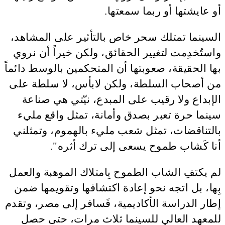
أو عايشتها أو ربما سمعتها.
السينما تمتلك سحر خاص بالتأثير على المشاهد،
واستُخدِمت لتغيير الحقائق، ولكن خيراً أن نروي
بها الحقيقة، صعوبتها أن المتحكمين بالوسط دائماً
من أصحاب السلطة، ولكن لابأس، لا سلطة على
الإبداع ولا رقيب على المبدع، نيّتي هي صناعة
سينما حرة تعبر بصدق وأمانة، تمثل واقع مليء
بالتناقضات، تمثل شعب مليء بالهموم، وتمثلني
أنا كَشاب طموح يسعى إلى ترك أثره".
لم يكتفِ الشاب الطموح بِامتلاك الموهبة والعمل
بِها، بل اتجه نحو إعادة اكتشافها وتقويمها ضمن
إطار الدراسة الأكاديمية، فَسافر إلى مصر، وتقدم
للمعهد العالي للسينما ثلاث مرات، حتى حصل