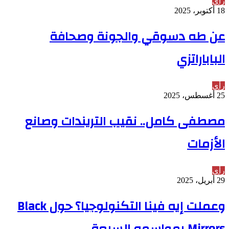
رأي
18 أكتوبر، 2025
عن طه دسوقي والجونة وصحافة
الباباراتزي
رأي
25 أغسطس، 2025
مصطفى كامل.. نقيب التريندات وصانع
الأزمات
رأي
29 أبريل، 2025
وعملت إيه فينا التكنولوجيا؟ حول Black
Mirrors بمواسمه السبعة