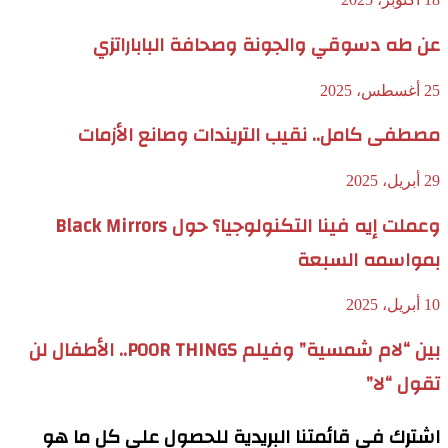
عن طه دسوقي والجونة وصحافة الباباراتزي
25 أغسطس، 2025
مصطفى كامل.. نقيب التريندات وصانع الأزمات
29 أبريل، 2025
وعملت إيه فينا التكنولوجيا؟ حول Black Mirrors
بمواسمه السبعة
10 أبريل، 2025
بين “لام شمسية” وفيلم POOR THINGS.. الأطفال لن
تقول “لا”
اشترك في قائمتنا البريدية للحصول على كل ما هو