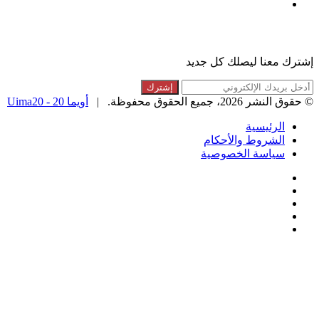
ملخص
الموقع
القائمة البريدية
RSS
إشترك معنا ليصلك كل جديد
أدخل
بريدك
© حقوق النشر 2026، جميع الحقوق محفوظة. |
أويما 20 - Uima20
الإلكتروني
الرئيسية
الشروط والأحكام
سياسة الخصوصية
فيسبوك
تويتر
لينكدإن
انستقرام
ملخص
الموقع
زر
تويتر
ڤايبر
تيلقرام
واتساب
فيسبوك
RSS
الذهاب
إلى
الأعلى