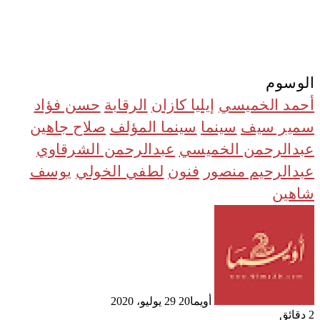
الوسوم
أحمد الخميسي
إيليا كازان
الرقابة
حسن فؤاد
سمير سيف
سينما
سينما المؤلف
صلاح جاهين
عبدالرحمن الخميسي
عبدالرحمن الشرقاوي
عبدالرحيم منصور
فنون
لطفي الخولي
يوسف
شاهين
أرسل
بريدا
إلكترونيا
أويما20
29 يوليو، 2020
2 دقائق