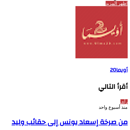
اظهر المزيد
أويما20
أقرأ التالي
رأي
منذ أسبوع واحد
من صرخة إسعاد يونس إلى حقائب وليد