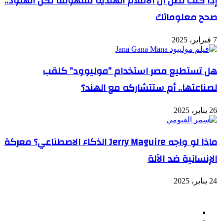
إذا كنت تظن أن الأفلام الهندية مفهومة لكل الهنود..
صحح معلوماتك
7 فبراير، 2025
هل تستطيع مصر استخدام “موليوود” كلقب
لصناعتها.. أم ستتشاركه مع الهند؟
26 يناير، 2025
ماذا لو واجه Jerry Maguire الذكاء الاصطناعي؟ معركة
الإنسانية ضد الآلة
24 يناير، 2025
تابعنا
فيسبوك