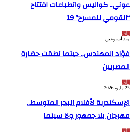
عوني.. كواليس وانطباعات افتتاح
“القومي للمسرح” 19
رأي
منذ أسبوعين
فؤاد المهندس.. حينما نطقت حضارة
المصريين
رأي
25 مايو، 2026
الإسكندرية لأفلام البحر المتوسط..
مهرجان بلا جمهور ولا سينما
رأي