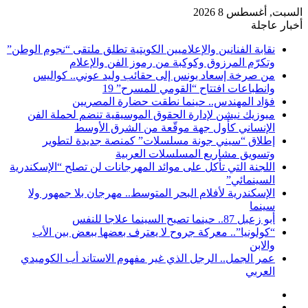
السبت, أغسطس 8 2026
أخبار عاجلة
نقابة الفنانين والإعلاميين الكويتية تطلق ملتقى “نجوم الوطن”
وتكرّم المرزوق وكوكبة من رموز الفن والإعلام
من صرخة إسعاد يونس إلى حقائب وليد عوني.. كواليس
وانطباعات افتتاح “القومي للمسرح” 19
فؤاد المهندس.. حينما نطقت حضارة المصريين
ميوزيك نيشن لإدارة الحقوق الموسيقية تنضم لحملة الفن
الإنساني كأول جهة موقّعة من الشرق الأوسط
إطلاق “سيني جونة مسلسلات” كمنصة جديدة لتطوير
وتسويق مشاريع المسلسلات العربية
اللجنة التي تأكل على موائد المهرجانات لن تصلح “الإسكندرية
السينمائي”
الإسكندرية لأفلام البحر المتوسط.. مهرجان بلا جمهور ولا
سينما
أبو زعبل 87.. حينما تصبح السينما علاجا للنفس
“كولونيا”.. معركة جروح لا يعترف بعضها ببعض بين الأب
والابن
عمر الجمل.. الرجل الذي غير مفهوم الاستاند أب الكوميدي
العربي
إضافة
مقال
عمود