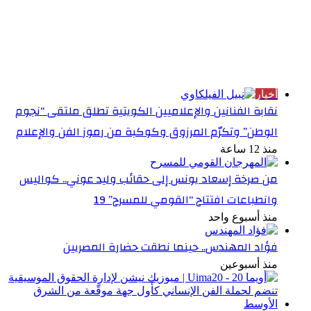
الأكثر قراءة
أخبار
نقابة الفنانين والإعلاميين الكويتية تطلق ملتقى “نجوم
الوطن” وتكرّم المرزوق وكوكبة من رموز الفن والإعلام
منذ 12 ساعة
من صرخة إسعاد يونس إلى حقائب وليد عوني.. كواليس
وانطباعات افتتاح “القومي للمسرح” 19
منذ أسبوع واحد
فؤاد المهندس.. حينما نطقت حضارة المصريين
منذ أسبوعين