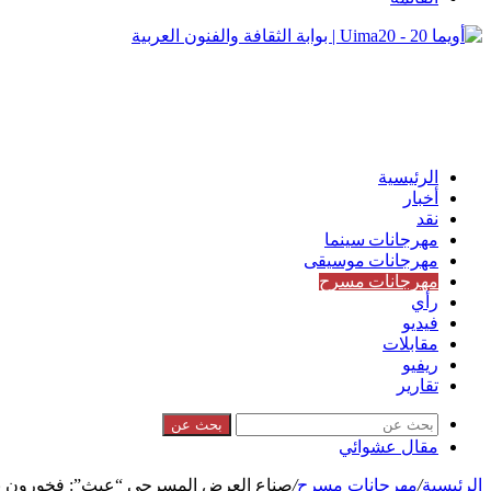
الرئيسية
أخبار
نقد
مهرجانات سينما
مهرجانات موسيقى
مهرجانات مسرح
رأي
فيديو
مقابلات
ريفيو
تقارير
بحث عن
مقال عشوائي
الرئيسية
/
مهرجانات مسرح
/
صناع العرض المسرحي “عبث”: فخورون بت