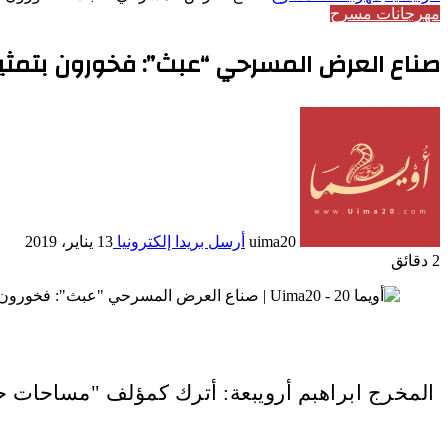
مهرجانات مسرح
صناع العرض المسرحي “عبث”: فخورون بتمثي
uima20
أرسل بريدا إلكترونيا
13 يناير، 2019
2 دقائق
المخرج ابراهبم أرويبعة: أترك كمؤلف "مساحات حر