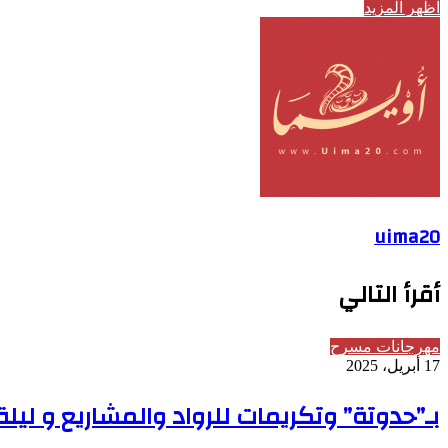
اظهر المزيد
uima20
أقرأ التالي
مهرجانات مسرح
17 أبريل، 2025
بـ”حدوتة” وتكريمات للرواد والمشاريع و ليل