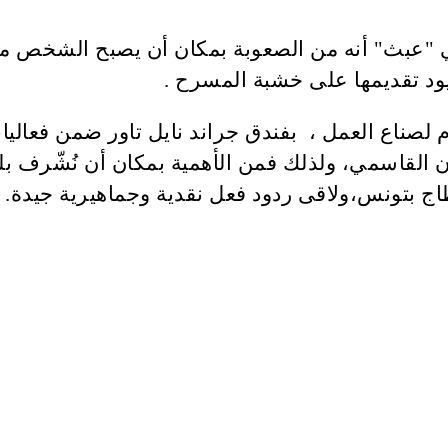
 "عبث" أنه من الصعوبة بمكان أن يصبح الشخص مؤ
يود تقديمها على خشبة المسرح .
 لصناع العمل ، بفندق جراند نايل تاور ضمن فعال
القاسمي، ولذلك فمن الأهمية بمكان أن نُشّرف بلد
 بتونس،ولاقى ردود فعل نقدية وجماهيرية جيدة.