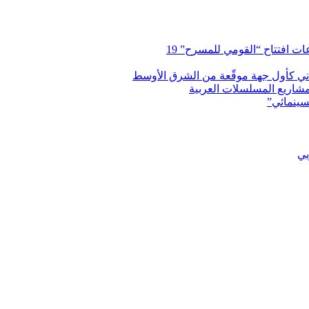
 افتتاح “القومي للمسرح” 19
اني كأول جهة موقّعة من الشرق الأوسط
شاريع المسلسلات العربية
سينمائي”
بي