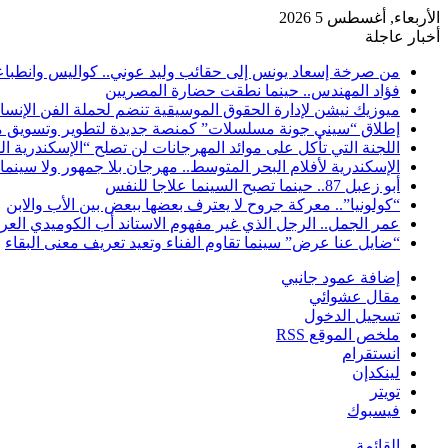
الأربعاء, أغسطس 5 2026
أخبار عاجلة
من صرخة إسعاد يونس إلى حقائب وليد عوني.. كواليس وانطباعات
فؤاد المهندس.. حينما نطقت حضارة المصريين
ميوزيك نيشن لإدارة الحقوق الموسيقية تنضم لحملة الفن الإنس
إطلاق “سيني جونة مسلسلات” كمنصة جديدة لتطوير وتسويق م
اللجنة التي تأكل على موائد المهرجانات لن تصلح “الإسكندرية ال
الإسكندرية لأفلام البحر المتوسط.. مهرجان بلا جمهور ولا سينما
أبو زعبل 87.. حينما تصبح السينما علاجا للنفس
“كولونيا”.. معركة جروح لا يعترف بعضها ببعض بين الأب والابن
عمر الجمل.. الرجل الذي غير مفهوم الاستاند أب الكوميدي العر
“ضايل عنا عرض” سينما تقاوم الفناء وتعيد تعريف معنى البقاء
إضافة عمود جانبي
مقال عشوائي
تسجيل الدخول
ملخص الموقع RSS
انستقرام
لينكدإن
تويتر
فيسبوك
القائمة