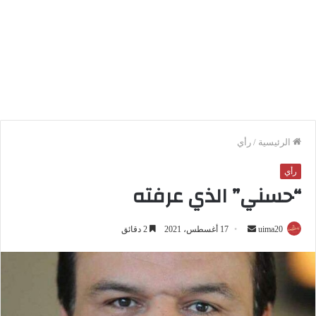
الرئيسية
/
رأي
رأي
“حسني” الذي عرفته
أرسل
uima20
17 أغسطس، 2021
2 دقائق
بريدا
إلكترونيا