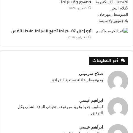
جمهور ولا سينما
25 مايو، 2026
أبو زعبل 87.. حينما تصبح السينما علاجا للنفس
9 فبراير، 2026
الفن السابع
أخر التعليقات
تعرفت إليه منذ 25 عاما حين عاد من فرنسا بعد
صلاح سرميني
عشر سنوات من دراسة السينما والاقتصاد،
وجهة مظر عاقلة تستحق القراءة...
انضم إلى فريق مجلة “الفن السابع” التي
أسسناها عام 1997، أصبح أحد أعمدتها
ابراهيم عيسي
الرئيسية، وتولى بابيّ توثيق تاريخ السينما
لسلوب جديد وفريد من نوعه، تحياتي للناقد الشاب وكل
العالمية وتثقيف القراء فيما يتعلق بالتكنيك
التوفيق....
وشرح المصطلحات السينمائية. عاد خواجة ذو
ابراهيم عيسي
عربي مكسر في الكتابة، وكنت أفضل – كمدير