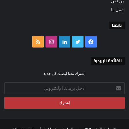
من نحن
إتصل بنا
تابعنا
فيسبوك
تويتر
لينكدإن
انستقرام
ملخص
الموقع
القائمة البريدية
RSS
إشترك معنا ليصلك كل جديد
أدخل
بريدك
الإلكتروني
أهم وأكفأ ناقد سينمائي مصري بثقافته
وموسوعيته ومتابعته وتحليله لو أن هناك عدلا