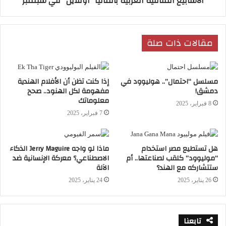
الأسابيع الثقافية العربية بألمانيا "أونلاين" في سبتمبر
حاملا حبا وحلويات، لكنه ابنك أيضا، تكتشف
حين تخرج معه أنه يخشى عبور الطريق وحده،
يلتصق بك كصغير ملتزم، كنت أظنه يبالغ، وحين
مقالات ذات صلة
تركته مرة لم يتحرك فعلا ولم يجرؤ على العبور،
وانتظر حتى خلا الشارع تماما ليلحق بي، مطلقا
مسلسل “احتمال”.. هوليوود في
إذا كنت تظن أن الأفلام الهندية
دفعة من الاتهامات الساخرة.
دمشق!
مفهومة لكل الهنود.. صحح
معلوماتك
8 فبراير، 2025
7 فبراير، 2025
هل تستطيع مصر استخدام
ماذا لو واجه Jerry Maguire الذكاء
“موليوود” كلقب لصناعتها.. أم
الاصطناعي؟ معركة الإنسانية ضد
ستتشاركه مع الهند؟
الآلة
26 يناير، 2025
24 يناير، 2025
تابعنا