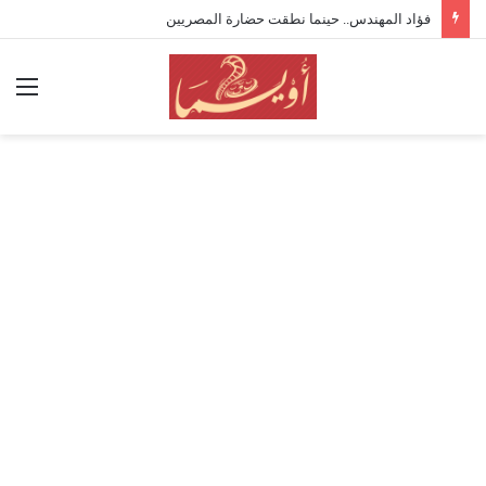
فؤاد المهندس.. حينما نطقت حضارة المصريين
الق