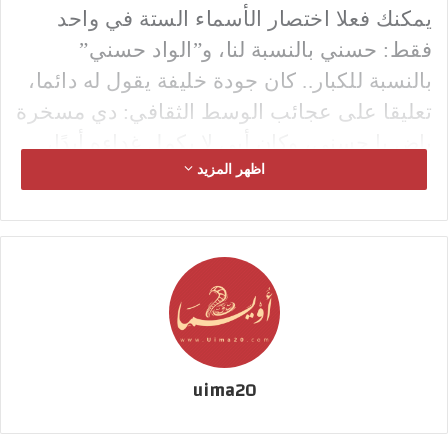
يمكنك فعلا اختصار الأسماء الستة في واحد
فقط: حسني بالنسبة لنا، و”الواد حسني”
بالنسبة للكبار.. كان جودة خليفة يقول له دائما،
تعليقا على عجائب الوسط الثقافي: دي مسخرة
ياض يا حسني، وكان أبي لا يكمل غداءه أبدًا،
اظهر المزيد
ويغفو قليلا ثم يأكل ما تبقى بعد استيقاظه، وبعد
غدوة سمك ذات يوم في بيتي جمعت ثلاثتنا
فقط، استيقظ فلم يجد طبقه، فاتهمه فورا
بالتهامه، قائلا: الواد حسني كل السمك بتاعي،
وظل ضياء حتى أيامه الأخيرة يتذكر هذا اليوم
ويضحك.
uima20