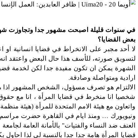
في سنوات قليلة اصبحت مشهور جدا وتجاوزت شهرتك 
بعض القضايا؟
لا أحد مجبر على الانخراط في قضايا انسانية او ا
لتسويق صورته، للأسف هذا حال البعض واعتقد انه ا
الشهرة يمكن ان تكون مفيدة جدا لكن لخدمة قضية
ارادية ومتواصلة وصادقة.
الالتزام هو تصرف مسؤول، الشخص المشهور اذا م
شخصيا انا منخرط في قضايا المرأة ، انا مع حقو
واتعاون مع هيئة الامم المتحدة للمرأة (هيئة منظم
العنف ضد النساء والفتيات" بالأمانة العامة لجامعة ا
قضايا المرأة هامة جدا جدا بالنسبة لي لذا احاول