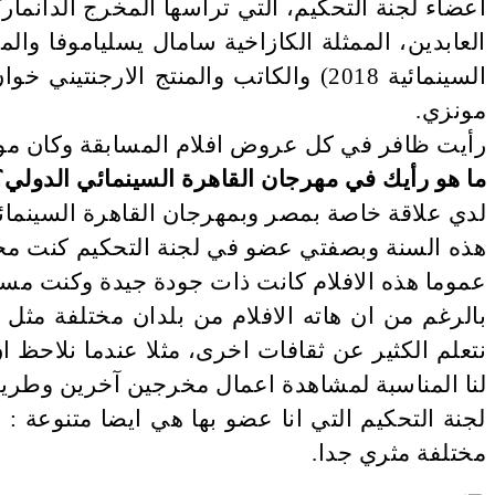
العابدين، الممثلة الكازاخية سامال يسلياموفا والم
السينمائية 2018) والكاتب والمنتج ال
مونزي.
رأيت ظافر في كل عروض افلام المسابقة وكان مواظب
ما هو رأيك في مهرجان القاهرة السينمائي الدولي
لدي علاقة خاصة بمصر وبمهرجان القاهرة السينمائي 
هذه السنة وبصفتي عضو في لجنة التحكيم كنت محظو
عموما هذه الافلام كانت ذات جودة جيدة وكنت مسرو
بالرغم من ان هاته الافلام من بلدان مختلفة مثل 
نتعلم الكثير عن ثقافات اخرى، مثلا عندما نلاحظ ان 
لنا المناسبة لمشاهدة اعمال مخرجين آخرين وطريقت
لجنة التحكيم التي انا عضو بها هي ايضا متنوعة 
مختلفة مثري جدا.