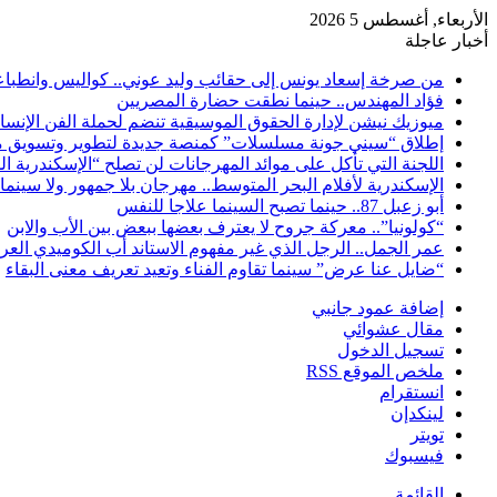
الأربعاء, أغسطس 5 2026
أخبار عاجلة
من صرخة إسعاد يونس إلى حقائب وليد عوني.. كواليس وانطباعات
فؤاد المهندس.. حينما نطقت حضارة المصريين
ميوزيك نيشن لإدارة الحقوق الموسيقية تنضم لحملة الفن الإنس
إطلاق “سيني جونة مسلسلات” كمنصة جديدة لتطوير وتسويق م
اللجنة التي تأكل على موائد المهرجانات لن تصلح “الإسكندرية ال
الإسكندرية لأفلام البحر المتوسط.. مهرجان بلا جمهور ولا سينما
أبو زعبل 87.. حينما تصبح السينما علاجا للنفس
“كولونيا”.. معركة جروح لا يعترف بعضها ببعض بين الأب والابن
عمر الجمل.. الرجل الذي غير مفهوم الاستاند أب الكوميدي العر
“ضايل عنا عرض” سينما تقاوم الفناء وتعيد تعريف معنى البقاء
إضافة عمود جانبي
مقال عشوائي
تسجيل الدخول
ملخص الموقع RSS
انستقرام
لينكدإن
تويتر
فيسبوك
القائمة