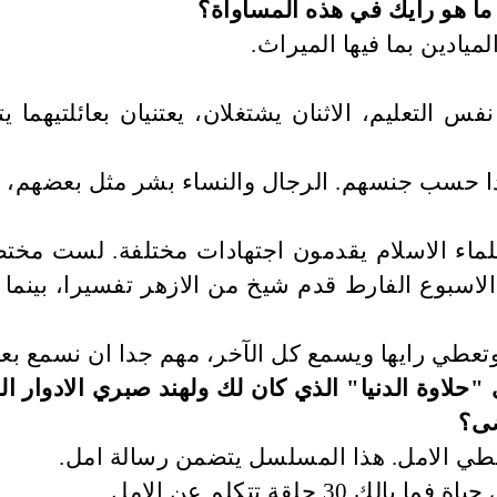
 هو رايك في هذه المساواة؟
فس التعليم، الاثنان يشتغلان، يعتنيان بعائلتيه
 ابدا حسب جنسهم. الرجال والنساء بشر مثل بعضهم، 
علماء الاسلام يقدمون اجتهادات مختلفة. لست مخت
اسبوع الفارط قدم شيخ من الازهر تفسيرا، بينما
تعطي رايها ويسمع كل الآخر، مهم جدا ان نسمع بعضن
"حلاوة الدنيا" الذي كان لك ولهند صبري الادوار
ضى؟
عطي الامل. هذا المسلسل يتضمن رسالة امل.
لقة تتكلم عن الامل.