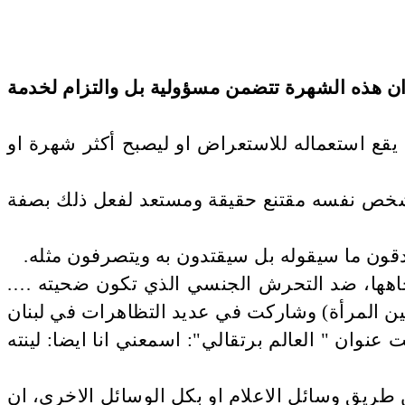
ان هذه الشهرة تتضمن مسؤولية بل والتزام لخدمة
 يقع استعماله للاستعراض او ليصبح أكثر شهرة او
الشخص نفسه مقتنع حقيقة ومستعد لفعل ذلك بصفة
قون ما سيقوله بل سيقتدون به ويتصرفون مثله.
تجاهها، ضد التحرش الجنسي الذي تكون ضحيته ….
مكين المرأة) وشاركت في عديد التظاهرات في لبنان
 يوما لمناهضة العنف ضد المرأة تحت عنوان " العالم برتقالي": اسمعني انا ايضا: لينته
 طريق وسائل الاعلام او بكل الوسائل الاخرى، ان