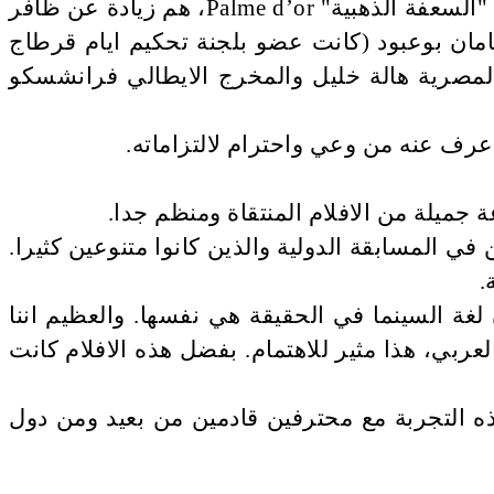
أعضاء لجنة التحكيم، التي تراسها المخرج الدانماركي "بيل أوغست" أحد القلائل الحائزين مرتين على "السعفة الذهبية" Palme d’or، هم زيادة عن ظافر
 ديامان بوعبود (كانت عضو بلجنة تحكيم ايام قرطاج
المخرجة المصرية هالة خليل والمخرج الايطالي فرانشسكو
عرف عنه من وعي واحترام لالتزاماته.
جميلة من الافلام المنتقاة ومنظم جدا.
المسابقة الدولية والذين كانوا متنوعين كثيرا.
.
لغة السينما في الحقيقة هي نفسها. والعظيم اننا
العربي، هذا مثير للاهتمام. بفضل هذه الافلام كانت
ذه التجربة مع محترفين قادمين من بعيد ومن دول