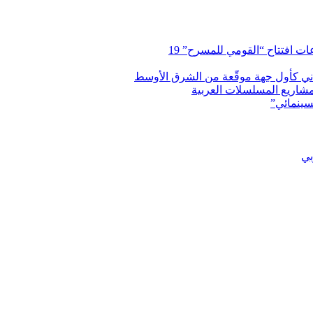
 افتتاح “القومي للمسرح” 19
اني كأول جهة موقّعة من الشرق الأوسط
شاريع المسلسلات العربية
سينمائي”
بي