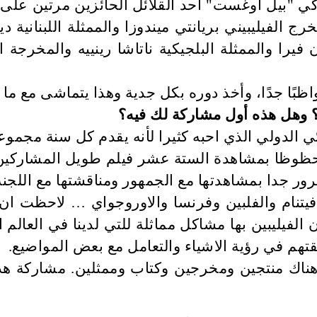
خرج الفيليبيني بريانتي ميندوزا والممثلة اللبنانية
ارجنتيني خوان فيرا والممثلة البلجيكية ناتاشا رينييه و
ًا جدًا، وأخذ دوره بكل جدية وهذا يتماشى مع ما 
؟ وهل هذه أول مشاركة لك فيه؟
الدولي الذي احبه كثيرا لأنه يقدم كل سنة مجموعة 
ظا بمشاهدة الستة عشر فيلم طويل المشاركين في 
ر جدا بمشاهدتها مع الجمهور ومناقشتها مع اللجنة
فيتنام والفلبين وفرنسا والاوروجواي … لاحظت ان 
الفيليبين بها مشاكل مماثلة للتي لدينا في العالم 
هم في رؤية الاشياء والتعامل مع بعض المواضيع.
: هناك منتجين ومخرجين وكتاب وممثلين. مشاركة ه