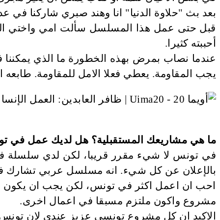
بعد بث "حلاوة الدنيا" انا وهند صبري شاركنا في عد
قبل حتى عمل هذا المسلسل سألت امي واختي اللتين
أحببته كثيرا.
عندما نصاب بمرض بهذه الخطورة ما الذي يمكننا فعل
يجب المقاومة. يعطي فعلا الامل للمقاومة. طابعه ا
ما هي مشاريعك المستقبلية؟ هل لديك عمل في تو
في تونس لا شيء مقرر قريبا، لكن لدي سلسلة في ا
بالإعلان عن كل شيء. انه مسلسل عربي تشارك في
احب ان اعمل اكثر في تونس، لكن يجب ان يكون هنا
مشروع واكون ملتزم مسبقا في اعمال اخرى.
الاكيد ان كل مشروع تونسي عزيز عندي لان تونس بلد