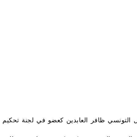
نمائي الدولي من 20 الى 29 نوفمبر 2018، تم اختيار الممثل التونسي ظافر العابدين كعضو في لجنة تحكيم