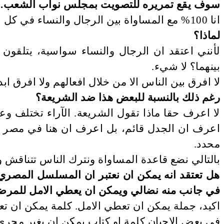
سوف يقع تمريره للتصويت بمجلس نواب الشعب. ما
انا 100% مع المساواة بين الرجال والنساء في كل الميادين بما فيها الميراث.
لماذا؟
لأنني اعتقد ان الرجال والنساء سواسية، يتلقون ن
بينهما؟ لا شيء.
لا افرق بين الناس الا من خلال افعالهم ولا افرق
رغم ذلك بالنسبة للبعض هذا ضد الشريعة؟
لا اعرف حقا ماذا تقول الشريعة. الآراء تختلف و
اعرف ان الجدل قائم، بل اعرف ان هنا في مصر ال
محدد.
بالتالي نضع قاعدة المساواة ونترك الناس تتناقش و
هل تعتقد انه يمكن ان نعتبر ان المسلسل المصري 
في جانب منه نضالي ويمكن ان يعطي الامل للمر
اكيد، جملة يمكن ان تعطي الامل. كلمة يمكن ان ت
في بعض الاحيان كلمة او كتاب يمكن ان يغير مجرى حياة فما بالك 30 ح