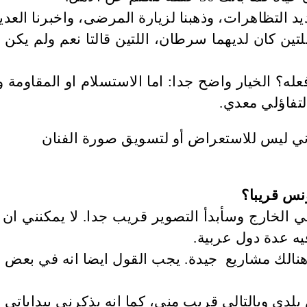
يد التظاهرات، وذهبنا لزيارة المرضى، واخبرنا العد
 كان لديهما سرطان، اللتين قالتا نعم ولم يكن 
ه؟ الخيار واضح جدا: اما الاستسلام او المقاومة 
لتفاؤلي معدي.
نس قريبا؟
لخارج وسأبدأ التصوير قريب جدا. لا يمكنني ان ام
ه عدة دول عربية.
لك مشاريع جيدة. يجب القول ايضا انه في بعض ال
ي وبالتالي قريب مني، كما انه يذكرني ببداياتي وا