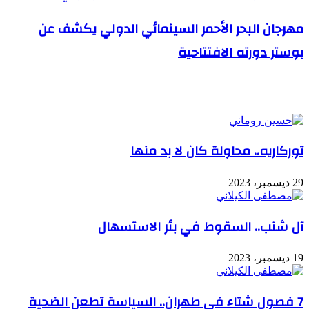
مهرجان البحر الأحمر السينمائي الدولي يكشف عن
بوستر دورته الافتتاحية
مقالات ذات صلة
توركاريه.. محاولة كان لا بد منها
29 ديسمبر، 2023
آل شنب.. السقوط في بئر الاستسهال
19 ديسمبر، 2023
7 فصول شتاء في طهران.. السياسة تطعن الضحية