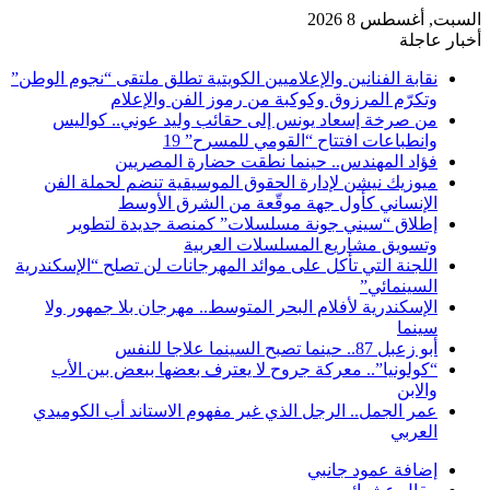
السبت, أغسطس 8 2026
أخبار عاجلة
نقابة الفنانين والإعلاميين الكويتية تطلق ملتقى “نجوم الوطن”
وتكرّم المرزوق وكوكبة من رموز الفن والإعلام
من صرخة إسعاد يونس إلى حقائب وليد عوني.. كواليس
وانطباعات افتتاح “القومي للمسرح” 19
فؤاد المهندس.. حينما نطقت حضارة المصريين
ميوزيك نيشن لإدارة الحقوق الموسيقية تنضم لحملة الفن
الإنساني كأول جهة موقّعة من الشرق الأوسط
إطلاق “سيني جونة مسلسلات” كمنصة جديدة لتطوير
وتسويق مشاريع المسلسلات العربية
اللجنة التي تأكل على موائد المهرجانات لن تصلح “الإسكندرية
السينمائي”
الإسكندرية لأفلام البحر المتوسط.. مهرجان بلا جمهور ولا
سينما
أبو زعبل 87.. حينما تصبح السينما علاجا للنفس
“كولونيا”.. معركة جروح لا يعترف بعضها ببعض بين الأب
والابن
عمر الجمل.. الرجل الذي غير مفهوم الاستاند أب الكوميدي
العربي
إضافة عمود جانبي