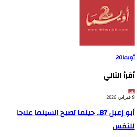
أويما20
أقرأ التالي
نقد
9 فبراير، 2026
أبو زعبل 87.. حينما تصبح السينما علاجا
للنفس