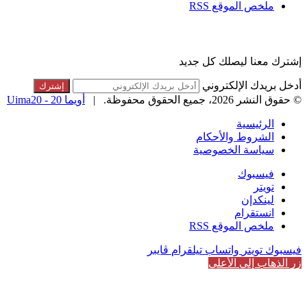
ملخص الموقع RSS
القائمة البريدية
إشترك معنا ليصلك كل جديد
أدخل بريدك الإلكتروني
© حقوق النشر 2026، جميع الحقوق محفوظة. |
أويما 20 - Uima20
الرئيسية
الشروط والأحكام
سياسة الخصوصية
فيسبوك
تويتر
لينكدإن
انستقرام
ملخص الموقع RSS
فيسبوك
تويتر
واتساب
تيلقرام
ڤايبر
زر الذهاب إلى الأعلى