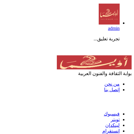
admin
تجربة تعليق...
عن أويما 20
بوابة الثقافة والفنون العربية
من نحن
إتصل بنا
تابعنا
فيسبوك
تويتر
لينكدإن
انستقرام