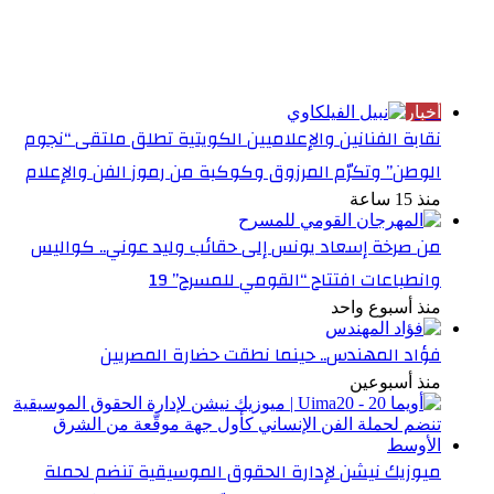
الأكثر قراءة
أخبار
نقابة الفنانين والإعلاميين الكويتية تطلق ملتقى “نجوم
الوطن” وتكرّم المرزوق وكوكبة من رموز الفن والإعلام
منذ 15 ساعة
من صرخة إسعاد يونس إلى حقائب وليد عوني.. كواليس
وانطباعات افتتاح “القومي للمسرح” 19
منذ أسبوع واحد
فؤاد المهندس.. حينما نطقت حضارة المصريين
منذ أسبوعين
ميوزيك نيشن لإدارة الحقوق الموسيقية تنضم لحملة