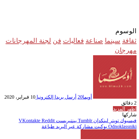
الوسوم
ثقافة
سينما
صناعة
فعاليات
فن
لجنة المهرجانات
مهرجان
أويما20
أرسل بريدا إلكترونيا
10 فبراير، 2020
2 دقائق
اظهر المزيد
شاركها
فيسبوك
تويتر
لينكدإن
بينتيريست
Odnoklassniki
بوكيت
مشاركة عبر البريد
طباعة