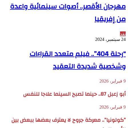
مهرجان الأقصر.. أصوات سينمائية واعدة
من إفريقيا
نقد
24 سبتمبر، 2024
“رحلة 404”.. فيلم متعدد القراءات
وشخصية شديدة التعقيد
9 فبراير، 2026
أبو زعبل 87.. حينما تصبح السينما علاجا للنفس
9 فبراير، 2026
“كولونيا”.. معركة جروح لا يعترف بعضها ببعض بين