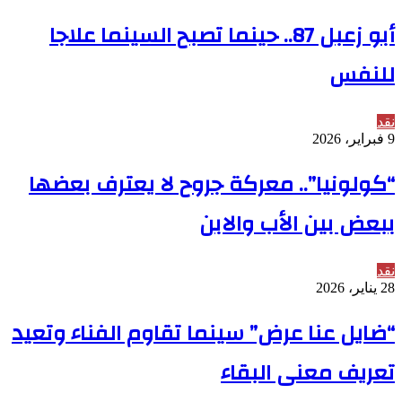
أبو زعبل 87.. حينما تصبح السينما علاجا
للنفس
نقد
9 فبراير، 2026
“كولونيا”.. معركة جروح لا يعترف بعضها
ببعض بين الأب والابن
نقد
28 يناير، 2026
“ضايل عنا عرض” سينما تقاوم الفناء وتعيد
تعريف معنى البقاء