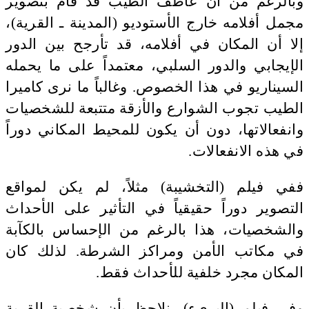
وبالرغم من أن عاطف الطيب قد قام بتصوير
مجمل أفلامه خارج الأستوديو (المدينة ـ القرية)،
إلا أن المكان في أفلامه، قد تأرجح بين الدور
الإيجابي والدور السلبي، معتمداً على ما يحمله
السيناريو في هذا الخصوص. وغالباً ما نرى كاميرا
الطيب تجوب الشوارع والأزقة متتبعة للشخصيات
وانفعالاتها، دون أن يكون للمحيط المكاني دوراً
في هذه الانفعالات.
ففي فيلم (التخشيبة) مثلاً، لم يكن لمواقع
التصوير دوراً حقيقياً في التأثير على الأحداث
والشخصيات، هذا بالرغم من الإحساس بالكآبة
في مكاتب الأمن ومراكز الشرطة. لذلك كان
المكان مجرد خلفية للأحداث فقط.
وفي فيلم (البريء)، نلاحظ بأن شخصية القرية