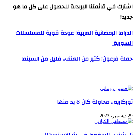
اشترك في قائمتنا البريدية للحصول على كل ما هو
جديد!
الدراما الرمضانية العربية: عودة قوية للمسلسلات
السورية
حملة فرعون: كثير من العنف.. قليل من السينما
مقالات ذات صلة
توركاريه.. محاولة كان لا بد منها
29 ديسمبر، 2023
آل شنب.. السقوط في بئر الاستسهال