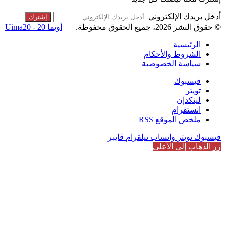
أدخل بريدك الإلكتروني
© حقوق النشر 2026، جميع الحقوق محفوظة. |
أويما 20 - Uima20
الرئيسية
الشروط والأحكام
سياسة الخصوصية
فيسبوك
تويتر
لينكدإن
انستقرام
ملخص الموقع RSS
فيسبوك
تويتر
واتساب
تيلقرام
ڤايبر
زر الذهاب إلى الأعلى