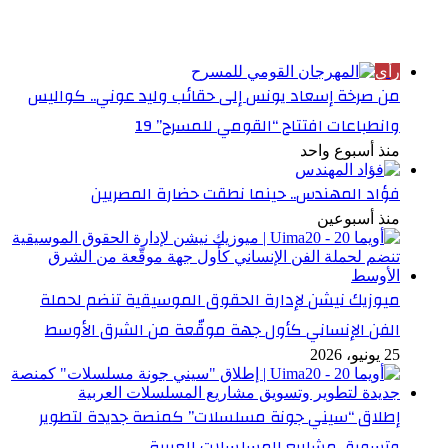
الأكثر قراءة
رأي
من صرخة إسعاد يونس إلى حقائب وليد عوني.. كواليس
وانطباعات افتتاح “القومي للمسرح” 19
منذ أسبوع واحد
فؤاد المهندس.. حينما نطقت حضارة المصريين
منذ أسبوعين
ميوزيك نيشن لإدارة الحقوق الموسيقية تنضم لحملة
الفن الإنساني كأول جهة موقّعة من الشرق الأوسط
25 يونيو، 2026
إطلاق “سيني جونة مسلسلات” كمنصة جديدة لتطوير
وتسويق مشاريع المسلسلات العربية