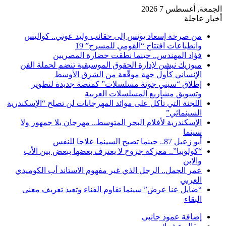
الجمعة, أغسطس 7 2026
أخبار عاجلة
من صرخة إسعاد يونس إلى حقائب وليد عوني.. كواليس
وانطباعات افتتاح “القومي للمسرح” 19
فؤاد المهندس.. حينما نطقت حضارة المصريين
ميوزيك نيشن لإدارة الحقوق الموسيقية تنضم لحملة الفن
الإنساني كأول جهة موقّعة من الشرق الأوسط
إطلاق “سيني جونة مسلسلات” كمنصة جديدة لتطوير
وتسويق مشاريع المسلسلات العربية
اللجنة التي تأكل على موائد المهرجانات لن تصلح “الإسكندرية
السينمائي”
الإسكندرية لأفلام البحر المتوسط.. مهرجان بلا جمهور ولا
سينما
أبو زعبل 87.. حينما تصبح السينما علاجا للنفس
“كولونيا”.. معركة جروح لا يعترف بعضها ببعض بين الأب
والابن
عمر الجمل.. الرجل الذي غير مفهوم الاستاند أب الكوميدي
العربي
“ضايل عنا عرض” سينما تقاوم الفناء وتعيد تعريف معنى
البقاء
إضافة عمود جانبي