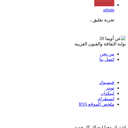
admin
تجربة تعليق...
عن أويما 20
بوابة الثقافة والفنون العربية
من نحن
إتصل بنا
تابعنا
فيسبوك
تويتر
لينكدإن
انستقرام
ملخص الموقع RSS
القائمة البريدية
إشترك معنا ليصلك كل جديد