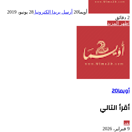
أويما20
أرسل بريدا إلكترونيا
28 يونيو، 2019
2 دقائق
اظهر المزيد
أويما20
أقرأ التالي
نقد
9 فبراير، 2026