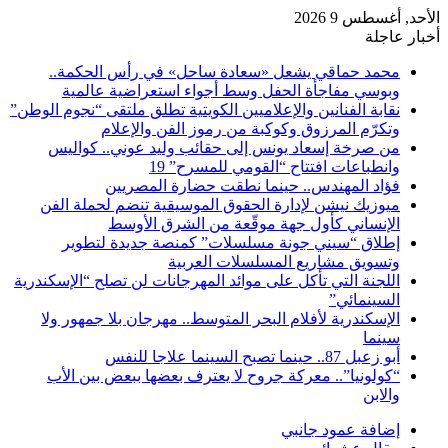
الأحد, أغسطس 9 2026
أخبار عاجلة
محمد حماقي يشعل «سعادة ساحل» في رأس الحكمة..
وبوسي مفاجأة الحفل وسط أجواء استعراضية عالمية
نقابة الفنانين والإعلاميين الكويتية تطلق ملتقى “نجوم الوطن”
وتكرّم المرزوق وكوكبة من رموز الفن والإعلام
من صرخة إسعاد يونس إلى حقائب وليد عوني.. كواليس
وانطباعات افتتاح “القومي للمسرح” 19
فؤاد المهندس.. حينما نطقت حضارة المصريين
ميوزيك نيشن لإدارة الحقوق الموسيقية تنضم لحملة الفن
الإنساني كأول جهة موقّعة من الشرق الأوسط
إطلاق “سيني جونة مسلسلات” كمنصة جديدة لتطوير
وتسويق مشاريع المسلسلات العربية
اللجنة التي تأكل على موائد المهرجانات لن تصلح “الإسكندرية
السينمائي”
الإسكندرية لأفلام البحر المتوسط.. مهرجان بلا جمهور ولا
سينما
أبو زعبل 87.. حينما تصبح السينما علاجا للنفس
“كولونيا”.. معركة جروح لا يعترف بعضها ببعض بين الأب
والابن
إضافة عمود جانبي