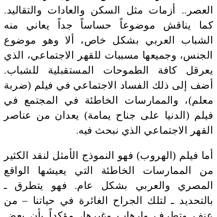
العصر.. أزمات مثل السكن والعادات والتقاليد.
كما يناقش موضوعاً حساساً جداً يعاني منه
الشباب العربي بشكل خاص، ألا وهو موضوع
الجنس، وجميعها مسببات للقهر الاجتماعي، الذي
يعرقل كافة الطموحات المستقبلية للشباب.
أضف إلى ذلك الفساد الاجتماعي في فيلم (ضربة
معلم)، والممارسات الخاطئة في المجتمع في
فيلم (الدنيا على جناح يمامة) يعدان من عناصر
القهر الاجتماعي الذي نبحث فيه.
أما فيلم (الهروب) فهو النموذج الأمثل لنقد الكثير
من الممارسات الخاطئة التي يعيشها الواقع
المصري والعربي بشكل عام. فهو يتطرق ـ
بالتحديد ـ لتلك الجراح الغائرة في حياتنا – من
عنف وتطرف وإرهاب وغيرها، مؤكداً بأن بعض