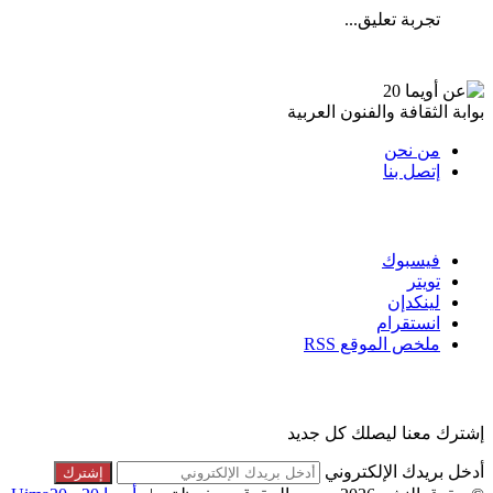
تجربة تعليق...
عن أويما 20
بوابة الثقافة والفنون العربية
من نحن
إتصل بنا
تابعنا
فيسبوك
تويتر
لينكدإن
انستقرام
ملخص الموقع RSS
القائمة البريدية
إشترك معنا ليصلك كل جديد
أدخل بريدك الإلكتروني