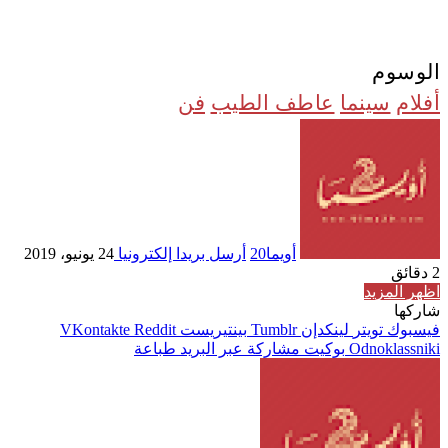
الوسوم
أفلام
سينما
عاطف الطيب
فن
أويما20
أرسل بريدا إلكترونيا
24 يونيو، 2019
2 دقائق
اظهر المزيد
شاركها
فيسبوك
تويتر
لينكدإن
بينتيريست
Odnoklassniki
بوكيت
مشاركة عبر البريد
طباعة