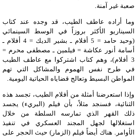
صعبة غير آمنة.
وما أراده عاطف الطيب، قد وجده عند كتاب
السيناريو الأكثر بروزاً في الوسط السينمائي
(وحيد حامد = 5 أفلام ـ بشير الديك = 4 أفلام ـ
أسامة أنور عكاشة = فيلمين ـ مصطفى محرم =
3 أفلام)، وهم كتاب اشتركوا مع عاطف الطيب
في طرح نفس الهموم والمشاكل التي تهم
المواطن البسيط وتعالج قضاياه الحياتية اليومية.
وإذا استعرضنا أمثلة من أفلام الطيب، تجسد هذه
الثنائية، فسنجد مثلاً، بأن فيلم (البريء) يجسد
ذلك القهر الذي تمارسه السلطة من خلال
استغلالها لجهل المجند العسكري في تنفيذ
الأوامر. هناك أيضاً فيلم (الزمار) حيث الحجر على