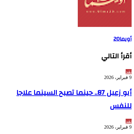
أويما20
أقرأ التالي
نقد
9 فبراير، 2026
أبو زعبل 87.. حينما تصبح السينما علاجا
للنفس
نقد
9 فبراير، 2026