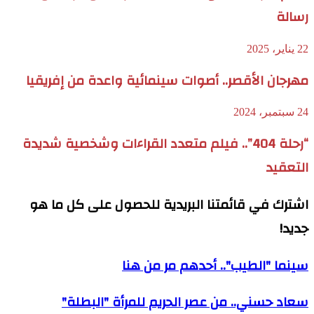
رسالة
22 يناير، 2025
مهرجان الأقصر.. أصوات سينمائية واعدة من إفريقيا
24 سبتمبر، 2024
“رحلة 404”.. فيلم متعدد القراءات وشخصية شديدة
التعقيد
اشترك في قائمتنا البريدية للحصول على كل ما هو
جديد!
سينما "الطيب".. أحدهم مر من هنا
سعاد حسني.. من عصر الحريم للمرأة "البطلة"