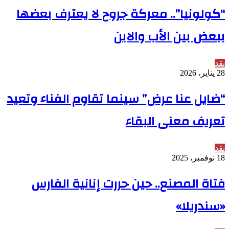
“كولونيا”.. معركة جروح لا يعترف بعضها
ببعض بين الأب والابن
نقد
28 يناير، 2026
“ضايل عنا عرض” سينما تقاوم الفناء وتعيد
تعريف معنى البقاء
نقد
18 نوفمبر، 2025
فتاة المصنع.. حين حررت إنانية الفارس
«سندريلا»