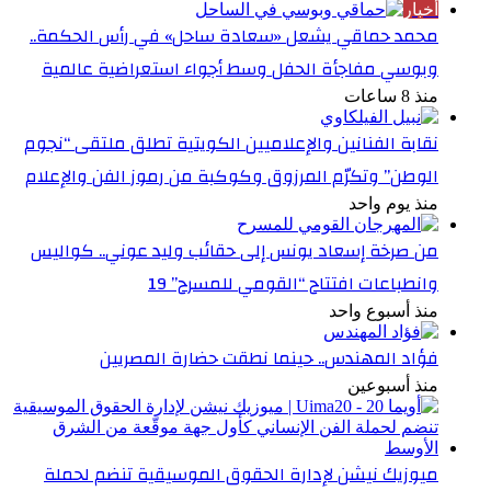
أخبار
محمد حماقي يشعل «سعادة ساحل» في رأس الحكمة..
وبوسي مفاجأة الحفل وسط أجواء استعراضية عالمية
منذ 8 ساعات
نقابة الفنانين والإعلاميين الكويتية تطلق ملتقى “نجوم
الوطن” وتكرّم المرزوق وكوكبة من رموز الفن والإعلام
منذ يوم واحد
من صرخة إسعاد يونس إلى حقائب وليد عوني.. كواليس
وانطباعات افتتاح “القومي للمسرح” 19
منذ أسبوع واحد
فؤاد المهندس.. حينما نطقت حضارة المصريين
منذ أسبوعين
ميوزيك نيشن لإدارة الحقوق الموسيقية تنضم لحملة