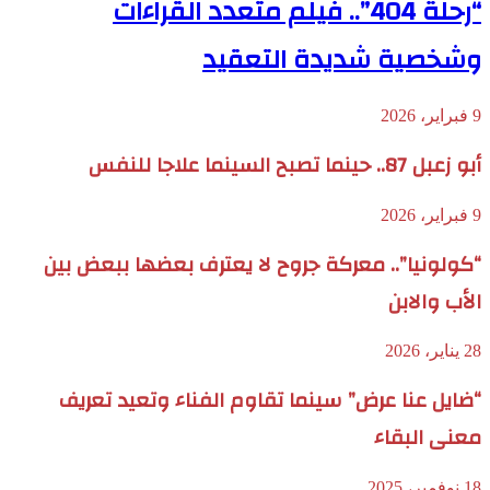
“رحلة 404”.. فيلم متعدد القراءات
وشخصية شديدة التعقيد
9 فبراير، 2026
أبو زعبل 87.. حينما تصبح السينما علاجا للنفس
9 فبراير، 2026
“كولونيا”.. معركة جروح لا يعترف بعضها ببعض بين
الأب والابن
28 يناير، 2026
“ضايل عنا عرض” سينما تقاوم الفناء وتعيد تعريف
معنى البقاء
18 نوفمبر، 2025