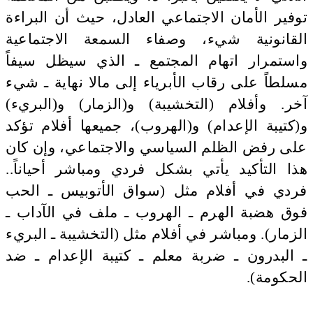
توفير الأمان الاجتماعي العادل، حيث أن البراءة
القانونية شيء، وصفاء السمعة الاجتماعية
واستمرار اتهام المجتمع ـ الذي سيظل سيفاً
مسلطاً على رقاب الأبرياء إلى مالا نهاية ـ شيء
آخر. وأفلام (التخشيبة) و(الزمار) و(البريء)
و(كتيبة الإعدام) و(الهروب)، جميعها أفلام تؤكد
على رفض الظلم السياسي والاجتماعي، وإن كان
هذا التأكيد يأتي بشكل فردي ومباشر أحياناً..
فردي في أفلام مثل (سواق الأتوبيس ـ الحب
فوق هضبة الهرم ـ الهروب ـ ملف في الآداب ـ
الزمار). ومباشر في أفلام مثل (التخشيبة ـ البريء
ـ البدرون ـ ضربة معلم ـ كتيبة الإعدام ـ ضد
الحكومة).