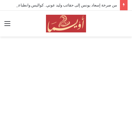
من صرخة إسعاد يونس إلى حقائب وليد عوني.. كواليس وانطباعات افتتاح “القومي للمسرح” 19
الق