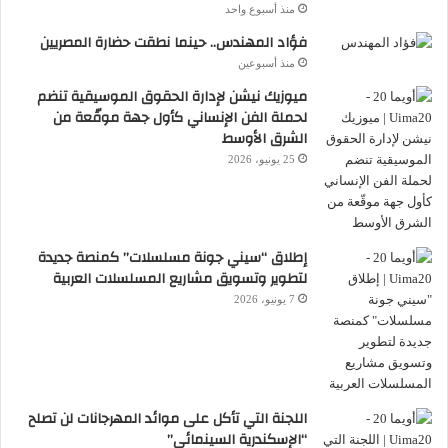
وأنه في هذا العمل تحديدا لا يمكن إغفال معنى
منذ أسبوع واحد
اسم الغجرية التي أحبها جعفر في البداية وهي
فؤاد المهندس.. حينما نطقت حضارة المصريين
«مروانة» أي مرة «امرأة» والـ«وانه» بمعنى ما
منذ أسبوعين
ميوزيك نيشن لإدارة الحقوق الموسيقية تنضم
تملكه من غريزة، كذلك ستجد اسم المرأة
لحملة الفن الإنساني كأول جهة موقّعة من
الأخرى التي سيتعرف عليها جعفر فيما بعد
الشرق الأوسط
ويتزوجها وهي «هدى صديق» أي العقل والعلم.
25 يونيو، 2026
إطلاق “سيني جونة مسلسلات” كمنصة جديدة
لتطوير وتسويق مشاريع المسلسلات العربية
7 يونيو، 2026
اللجنة التي تأكل على موائد المهرجانات لن تصلح
“الإسكندرية السينمائي”