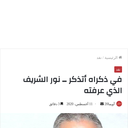
الرئيسية
/
نقد
نقد
في ذكراه أتذكر … نور الشريف
الذي عرفته
أرسل
أويما20
11 أغسطس، 2020
3 دقائق
بريدا
إلكترونيا