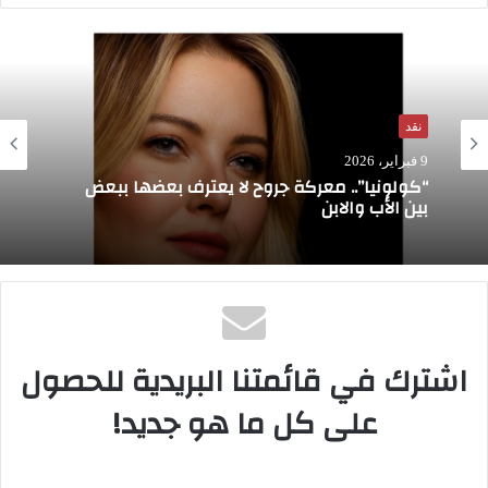
نقد
9 فبراير، 2026
“كولونيا”.. معركة جروح لا يعترف بعضها ببعض
بين الأب والابن
اشترك في قائمتنا البريدية للحصول
على كل ما هو جديد!
قلت له: قبل أن أسمع تعليقك.. دعني أسألك
حول إحساسي بأن هذا الفيلم خارج عن سياق
عالم عاطف الطيب، وإنني أراه جديرا بعوالم