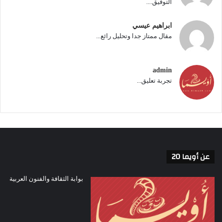
التوفيق....
الصادق الذي يعدُّه ممثل لأداء دور.
ابراهيم عيسي
مقال ممتاز جدا وتحليل رائع...
admin
تجربة تعليق...
عن أويما 20
بوابة الثقافة والفنون العربية
وهنا لابد لنا أن نتذكر معا الفيلم لنرى من جديد
تلك القدرة الفائقة على التدرج في الأداء بين
«جعفر» في بداية حياته وهو في كنف جده،