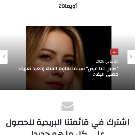
أويما20
نقد
28 يناير، 2026
“ضايل عنا عرض” سينما تقاوم الفناء وتعيد تعريف
معنى البقاء
اشترك في قائمتنا البريدية للحصول
"
السيد المجهول" لعلاء الدين الجم. فيلم أول
على كل ما هو جديد!
ينافس بقوة