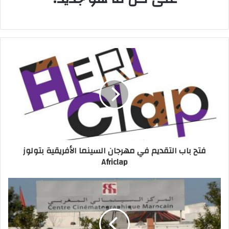
يتمحور فيلم "السيد المجهول" لعلاء الدين الجم
الفائز بجائزتي العمل الأول والإنتاج حول
حكايات تَصُبُّ كلها حول محور ضريح "السيد
المجهول"، فهنالك الحكاية الأساسية للص
(يونس البواب) الذي يعود لاستخراج مسروقاته
التي خَبَّأها في مكان فوق التَّلة وموّهَ عليها بقبر
كاذب ليجده بعد عودته وقد صار ضريحا لِوَليّ
فتح باب التقديم في مهرجان السينما الأفريقية بتولوز
صالح تُرجَى بركاته من طرف سكان القرية
Africlap
المؤمنين بالخوارق وبركات الأولياء. ثم الحكاية
الثانية لطبيب شاب يُعيَّن في مستشفى القرية
ليتفاجأ بزيارات نساء فقط اللذين يشتكين من
أمراض وهمية ليعطيهن باستمرار نفس الدواء