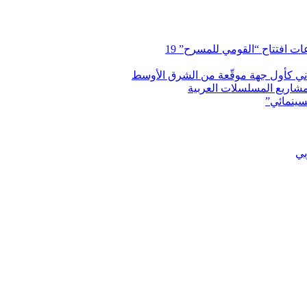
 افتتاح “القومي للمسرح” 19
اني كأول جهة موقّعة من الشرق الأوسط
شاريع المسلسلات العربية
سينمائي”
بي