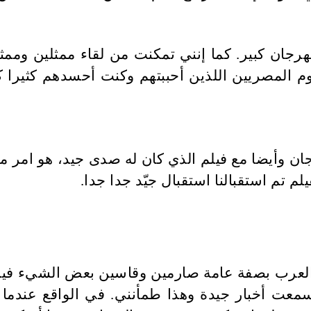
هرجان كبير. كما إنني تمكنت من لقاء ممثلين وممث
م المصريين اللذين أحببتهم وكنت أحسدهم كثيرا ك
ان وأيضا مع فيلم الذي كان له صدى جيد، هو امر 
م تم استقبالنا استقبال جيّد جدا جدا
.
 العرب بصفة عامة صارمين وقاسين بعض الشيء فيم
معت أخبار جيدة وهذا طمأنني. في الواقع عندما