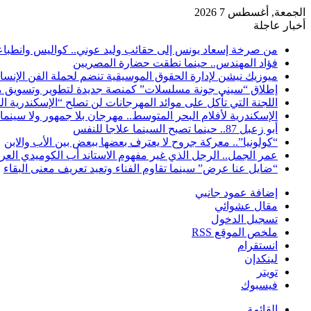
الجمعة, أغسطس 7 2026
أخبار عاجلة
من صرخة إسعاد يونس إلى حقائب وليد عوني.. كواليس وانطباعات
فؤاد المهندس.. حينما نطقت حضارة المصريين
ميوزيك نيشن لإدارة الحقوق الموسيقية تنضم لحملة الفن الإنس
إطلاق “سيني جونة مسلسلات” كمنصة جديدة لتطوير وتسويق م
اللجنة التي تأكل على موائد المهرجانات لن تصلح “الإسكندرية ال
الإسكندرية لأفلام البحر المتوسط.. مهرجان بلا جمهور ولا سينما
أبو زعبل 87.. حينما تصبح السينما علاجا للنفس
“كولونيا”.. معركة جروح لا يعترف بعضها ببعض بين الأب والابن
عمر الجمل.. الرجل الذي غير مفهوم الاستاند أب الكوميدي العر
“ضايل عنا عرض” سينما تقاوم الفناء وتعيد تعريف معنى البقاء
إضافة عمود جانبي
مقال عشوائي
تسجيل الدخول
ملخص الموقع RSS
انستقرام
لينكدإن
تويتر
فيسبوك
القائمة