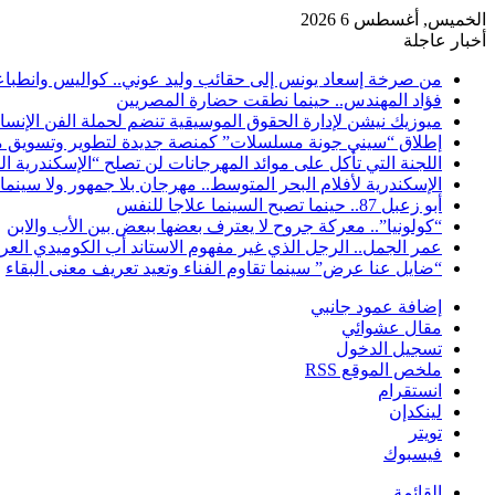
الخميس, أغسطس 6 2026
أخبار عاجلة
من صرخة إسعاد يونس إلى حقائب وليد عوني.. كواليس وانطباعات
فؤاد المهندس.. حينما نطقت حضارة المصريين
ميوزيك نيشن لإدارة الحقوق الموسيقية تنضم لحملة الفن الإنس
إطلاق “سيني جونة مسلسلات” كمنصة جديدة لتطوير وتسويق م
اللجنة التي تأكل على موائد المهرجانات لن تصلح “الإسكندرية ال
الإسكندرية لأفلام البحر المتوسط.. مهرجان بلا جمهور ولا سينما
أبو زعبل 87.. حينما تصبح السينما علاجا للنفس
“كولونيا”.. معركة جروح لا يعترف بعضها ببعض بين الأب والابن
عمر الجمل.. الرجل الذي غير مفهوم الاستاند أب الكوميدي العر
“ضايل عنا عرض” سينما تقاوم الفناء وتعيد تعريف معنى البقاء
إضافة عمود جانبي
مقال عشوائي
تسجيل الدخول
ملخص الموقع RSS
انستقرام
لينكدإن
تويتر
فيسبوك
القائمة