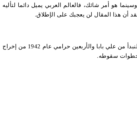
الم العربي، ورجل قدم ما يقترب من 250 عمل فني بين مسرح وسينما هو أمر شائك، فالعالم العربي يميل دائما لتأليه
تقد أن هذا المقال لن يعجبك على الإطلاق.
لنتغاضى عن فيلمي خلف الحبايب ومصنع الزوجات، ولنبدأ من نقطة انطلاقه حقيقة في مسيرة (سمعة) الفنية، لنبدأ من علي بابا والأربعين حرامي عام 1942 من إخراج
 خطوات سقوطه.