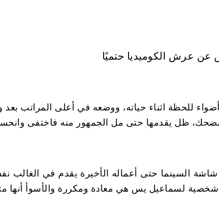
ضواء للحظة اثناء حياته، ووضعه في أعلى المراتب بعد وف
حك، ظل يقدمها حتى مل الجمهور منه فاختفى وانحسرت 
 شاشة السينما حتى أعماله الأخيرة يقدم في الغالب 
خصية لسماعيل يس هي معادة ومكررة والأسوأ أنها مت