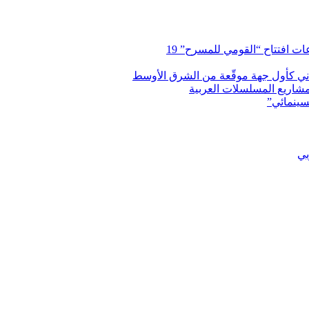
 افتتاح “القومي للمسرح” 19
اني كأول جهة موقّعة من الشرق الأوسط
شاريع المسلسلات العربية
سينمائي”
بي