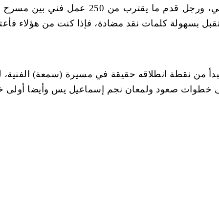
بالتأكيد نقد أحد أعلام الكوميديا في مصر والع
 يتقبل بسهولة كلمات نقد مضادة، فإذا كنت من هؤلاء فأع
أولى خطوات صعود ولمعان نجم إسماعيل يس وأيضا أولى