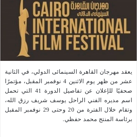
ب
ر
ي
د
ا
إ
ل
ك
ت
ر
يعقد مهرجان القاهرة السينمائى الدولي، في الثانية
و
عشر من ظهر يوم الاثنين 4 نوفمبر المقبل، مؤتمرًا
ن
صحفيًا للإعلان عن تفاصيل الدورة 41 التي تحمل
ي
اسم مديره الفني الراحل يوسف شريف رزق الله،
ا
وتقام خلال الفترة من 20 وحتى 29 نوفمبر المقبل
برئاسة المنتج محمد حفظي
.