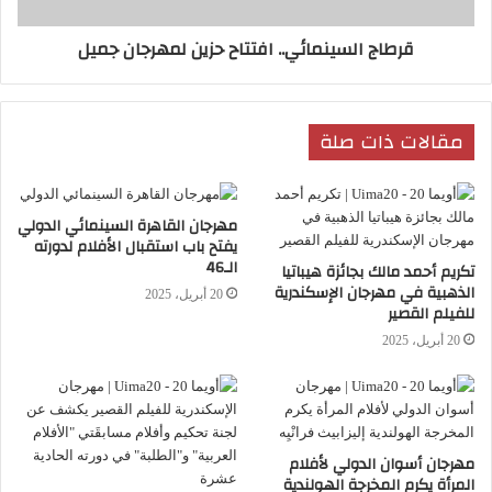
الذي حصل على جائزة البافتا وترشحت أفلامه
قرطاج السينمائي.. افتتاح حزين لمهرجان جميل
وفازت بجوائز أوسكار وجولدن جلوب
.
مقالات ذات صلة
مهرجان القاهرة السينمائي الدولي
يفتح باب استقبال الأفلام لدورته
الـ46
أفلام
القاهرة السينمائي
شريف عرفة
تكريم أحمد مالك بجائزة هيباتيا
الذهبية في مهرجان الإسكندرية
20 أبريل، 2025
للفيلم القصير
فيلم
محمد حفظي
20 أبريل، 2025
مهرجان أسوان الدولي لأفلام
المرأة يكرم المخرجة الهولندية