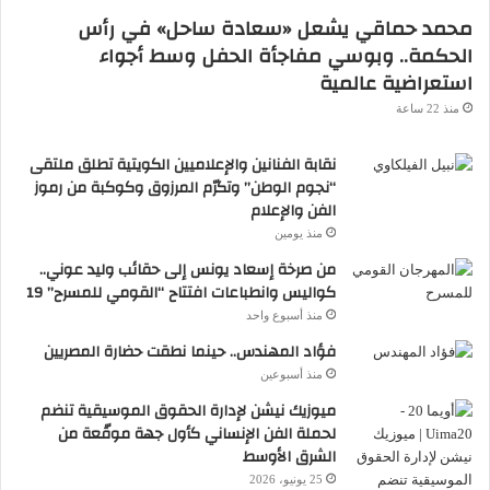
محمد حماقي يشعل «سعادة ساحل» في رأس
الحكمة.. وبوسي مفاجأة الحفل وسط أجواء
استعراضية عالمية
منذ 22 ساعة
نقابة الفنانين والإعلاميين الكويتية تطلق ملتقى
“نجوم الوطن” وتكرّم المرزوق وكوكبة من رموز
الفن والإعلام
منذ يومين
من صرخة إسعاد يونس إلى حقائب وليد عوني..
كواليس وانطباعات افتتاح “القومي للمسرح” 19
منذ أسبوع واحد
فؤاد المهندس.. حينما نطقت حضارة المصريين
منذ أسبوعين
ميوزيك نيشن لإدارة الحقوق الموسيقية تنضم
لحملة الفن الإنساني كأول جهة موقّعة من
الشرق الأوسط
25 يونيو، 2026