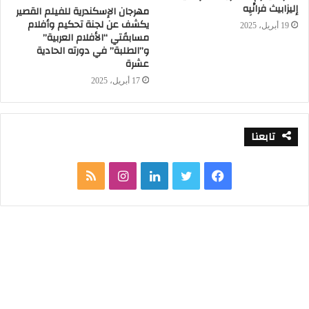
إليزابيث فرانْيِه
مهرجان الإسكندرية للفيلم القصير
يكشف عن لجنة تحكيم وأفلام
19 أبريل، 2025
مسابقَتي “الأفلام العربية”
و”الطلبة” في دورته الحادية
عشرة
17 أبريل، 2025
تابعنا
ف
ت
ل
ا
م
ي
و
ي
ن
ل
س
ي
ن
س
خ
ب
ت
ك
ت
ص
و
ر
د
ق
ا