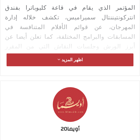
المؤتمر الذي يقام في قاعة كليوباترا بفندق
انتركونتيننتال سميراميس، تكشف خلاله إدارة
المهرجان، عن قوائم الأفلام المتنافسة في
المسابقات والبرامج المختلفة، كما تعلن أيضا عن
أبرز الورش وجلسات النقاش التي من المقرر
إقامتها بمشاركة أبرز صناع السينما العالميين
.
اظهر المزيد
أويما20