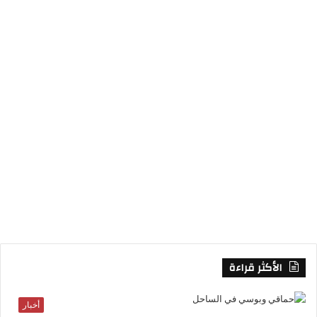
ك
إ
ر
ل
ن
ا
م
م
و
ق
ع
R
S
S
الأكثر قراءة
أخبار