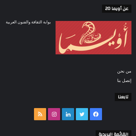
عن أويما 20
بوابة الثقافة والفنون العربية
من نحن
إتصل بنا
تابعنا
فيسبوك
تويتر
لينكدإن
انستقرام
ملخص
الموقع
القائمة البريدية