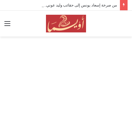
من صرخة إسعاد يونس إلى حقائب وليد عوني.. كواليس وانطباعات افتتاح “القومي للمسرح” 19
الق