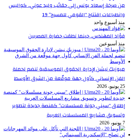
من صرخة إسعاد يونس إلى حقائب وليد عوني.. كواليس
وانطباعات افتتاح “القومي للمسرح” 19
منذ أسبوع واحد
فؤاد المهندس.. حينما نطقت حضارة المصريين
منذ أسبوعين
ميوزيك نيشن لإدارة الحقوق الموسيقية تنضم لحملة
الفن الإنساني كأول جهة موقّعة من الشرق الأوسط
25 يونيو، 2026
إطلاق “سيني جونة مسلسلات” كمنصة جديدة لتطوير
وتسويق مشاريع المسلسلات العربية
7 يونيو، 2026