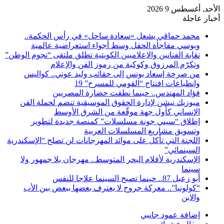
الأحد, أغسطس 9 2026
أخبار عاجلة
محمد حماقي يشعل «سعادة ساحل» في رأس الحكمة..
وبوسي مفاجأة الحفل وسط أجواء استعراضية عالمية
نقابة الفنانين والإعلاميين الكويتية تطلق ملتقى “نجوم الوطن”
وتكرّم المرزوق وكوكبة من رموز الفن والإعلام
من صرخة إسعاد يونس إلى حقائب وليد عوني.. كواليس
وانطباعات افتتاح “القومي للمسرح” 19
فؤاد المهندس.. حينما نطقت حضارة المصريين
ميوزيك نيشن لإدارة الحقوق الموسيقية تنضم لحملة الفن
الإنساني كأول جهة موقّعة من الشرق الأوسط
إطلاق “سيني جونة مسلسلات” كمنصة جديدة لتطوير
وتسويق مشاريع المسلسلات العربية
اللجنة التي تأكل على موائد المهرجانات لن تصلح “الإسكندرية
السينمائي”
الإسكندرية لأفلام البحر المتوسط.. مهرجان بلا جمهور ولا
سينما
أبو زعبل 87.. حينما تصبح السينما علاجا للنفس
“كولونيا”.. معركة جروح لا يعترف بعضها ببعض بين الأب
والابن
إضافة عمود جانبي