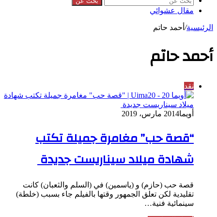
بحث عن
مقال عشوائي
الرئيسية
/
أحمد حاتم
أحمد حاتم
نقد
أويما20
14 مارس، 2019
“قصة حب” مغامرة جميلة تكتب
شهادة ميلاد سيناريست جديدة
قصة حب (حازم) و (ياسمين) في (السلم والثعبان) كانت
تقليدية لكن تعلق الجمهور وقتها بالفيلم جاء بسبب (خلطة)
سينمائية فنية…