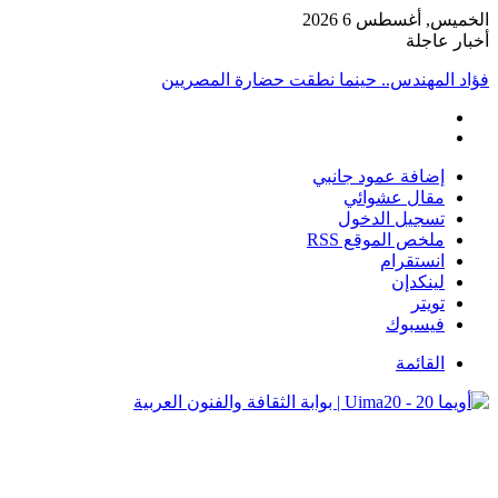
الخميس, أغسطس 6 2026
أخبار عاجلة
فؤاد المهندس.. حينما نطقت حضارة المصريين
إضافة عمود جانبي
مقال عشوائي
تسجيل الدخول
ملخص الموقع RSS
انستقرام
لينكدإن
تويتر
فيسبوك
القائمة