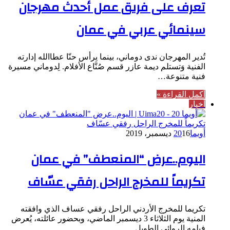
تعرف على فريق عمل أحدث مهرجان
سينمائي عربي في عمان
تُدير المهرجان ندى دوماني، بينما يرأس حنّا عطاالله إدارته
الفنية وَتستلم ديمة عازر قسم صُنَّاع الأفلام. لِدوماني مسيرة
فنية متنوعة…
أكمل القراءة »
أخبار
أويما20
16 ديسمبر، 2019
اليوم..عرض “المنعطف” في عمان
تكريماً للمخرج الراحل رفقي عسّاف
تكريما للمخرج الأردني الراحل رفقي عساف الذي وافقته
المنية يوم الثلاثاء 3 ديسمبر الماضي، وبحضور عائلته، يُعرض
فيلمه الروائي الطويل…