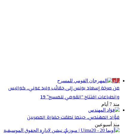
الأكثر قراءة
رأي
من صرخة إسعاد يونس إلى حقائب وليد عوني.. كواليس
وانطباعات افتتاح “القومي للمسرح” 19
منذ 7 أيام
فؤاد المهندس.. حينما نطقت حضارة المصريين
منذ أسبوعين