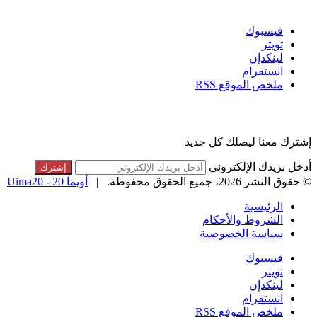
تابعنا
فيسبوك
تويتر
لينكدإن
انستقرام
ملخص الموقع RSS
القائمة البريدية
إشترك معنا ليصلك كل جديد
أدخل بريدك الإلكتروني
© حقوق النشر 2026، جميع الحقوق محفوظة. |
أويما 20 - Uima20
الرئيسية
الشروط والأحكام
سياسة الخصوصية
فيسبوك
تويتر
لينكدإن
انستقرام
ملخص الموقع RSS