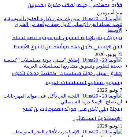
فؤاد المهندس.. حينما نطقت حضارة المصريين
منذ أسبوعين
ميوزيك نيشن لإدارة الحقوق الموسيقية تنضم لحملة
الفن الإنساني كأول جهة موقّعة من الشرق الأوسط
25 يونيو، 2026
إطلاق “سيني جونة مسلسلات” كمنصة جديدة لتطوير
وتسويق مشاريع المسلسلات العربية
7 يونيو، 2026
اللجنة التي تأكل على موائد المهرجانات لن تصلح
“الإسكندرية السينمائي”
1 يونيو، 2026