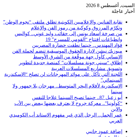
السبت, أغسطس 8 2026
أخبار عاجلة
نقابة الفنانين والإعلاميين الكويتية تطلق ملتقى “نجوم الوطن”
وتكرّم المرزوق وكوكبة من رموز الفن والإعلام
من صرخة إسعاد يونس إلى حقائب وليد عوني.. كواليس
وانطباعات افتتاح “القومي للمسرح” 19
فؤاد المهندس.. حينما نطقت حضارة المصريين
ميوزيك نيشن لإدارة الحقوق الموسيقية تنضم لحملة الفن
الإنساني كأول جهة موقّعة من الشرق الأوسط
إطلاق “سيني جونة مسلسلات” كمنصة جديدة لتطوير
وتسويق مشاريع المسلسلات العربية
اللجنة التي تأكل على موائد المهرجانات لن تصلح “الإسكندرية
السينمائي”
الإسكندرية لأفلام البحر المتوسط.. مهرجان بلا جمهور ولا
سينما
أبو زعبل 87.. حينما تصبح السينما علاجا للنفس
“كولونيا”.. معركة جروح لا يعترف بعضها ببعض بين الأب
والابن
عمر الجمل.. الرجل الذي غير مفهوم الاستاند أب الكوميدي
العربي
إضافة عمود جانبي