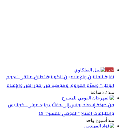
الأكثر قراءة
أخبار
نقابة الفنانين والإعلاميين الكويتية تطلق ملتقى “نجوم
الوطن” وتكرّم المرزوق وكوكبة من رموز الفن والإعلام
منذ 22 ساعة
من صرخة إسعاد يونس إلى حقائب وليد عوني.. كواليس
وانطباعات افتتاح “القومي للمسرح” 19
منذ أسبوع واحد