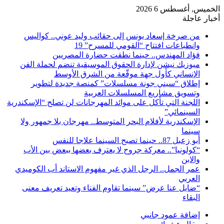
الخميس, أغسطس 6 2026
أخبار عاجلة
من صرخة إسعاد يونس إلى حقائب وليد عوني.. كواليس
وانطباعات افتتاح “القومي للمسرح” 19
فؤاد المهندس.. حينما نطقت حضارة المصريين
ميوزيك نيشن لإدارة الحقوق الموسيقية تنضم لحملة الفن
الإنساني كأول جهة موقّعة من الشرق الأوسط
إطلاق “سيني جونة مسلسلات” كمنصة جديدة لتطوير
وتسويق مشاريع المسلسلات العربية
اللجنة التي تأكل على موائد المهرجانات لن تصلح “الإسكندرية
السينمائي”
الإسكندرية لأفلام البحر المتوسط.. مهرجان بلا جمهور ولا
سينما
أبو زعبل 87.. حينما تصبح السينما علاجا للنفس
“كولونيا”.. معركة جروح لا يعترف بعضها ببعض بين الأب
والابن
عمر الجمل.. الرجل الذي غير مفهوم الاستاند أب الكوميدي
العربي
“ضايل عنا عرض” سينما تقاوم الفناء وتعيد تعريف معنى
البقاء
إضافة عمود جانبي