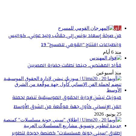
الأكثر قراءة
رأي
من صرخة إسعاد يونس إلى حقائب وليد عوني.. كواليس
وانطباعات افتتاح “القومي للمسرح” 19
منذ 6 أيام
فؤاد المهندس.. حينما نطقت حضارة المصريين
منذ أسبوعين
ميوزيك نيشن لإدارة الحقوق الموسيقية تنضم لحملة
الفن الإنساني كأول جهة موقّعة من الشرق الأوسط
25 يونيو، 2026
إطلاق “سيني جونة مسلسلات” كمنصة جديدة لتطوير