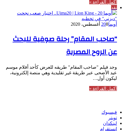
أكمل القراءة »
نقد
أويما20
8 أغسطس، 2020
“صاحب المقام” رحلة صوفية للبحث
عن الروح المصرية
وجد فيلم "صاحب المقام" طريقه للعرض كأحد أفلام موسم
عيد الأضحى عبر طريقة غير تقليدية وهي منصة إلكترونية،
ليكون أول…
أكمل القراءة »
تابعنا
فيسبوك
تويتر
لينكدإن
انستقرام