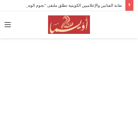
نقابة الفنانين والإعلاميين الكويتية تطلق ملتقى “نجوم الوطن” وتكرّم المرزوق وكوكبة من رموز الفن والإعلام
الق