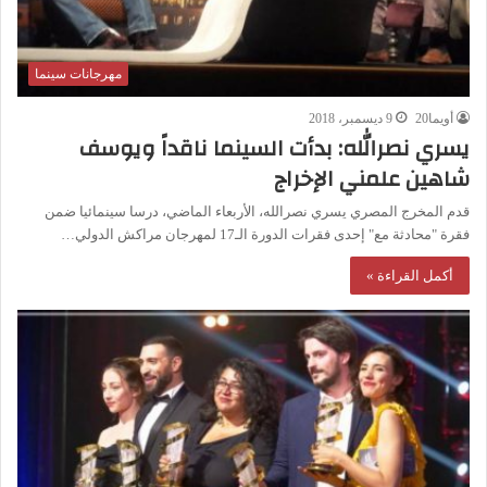
مهرجانات سينما
أويما20
9 ديسمبر، 2018
يسري نصرالله: بدأت السينما ناقداً ويوسف
شاهين علمني الإخراج
قدم المخرج المصري يسري نصرالله، الأربعاء الماضي، درسا سينمائيا ضمن
فقرة "محادثة مع" إحدى فقرات الدورة الـ17 لمهرجان مراكش الدولي…
أكمل القراءة »