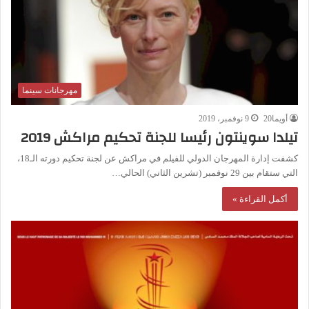
مهرجانات سينما
أويما20
9 نوفمبر، 2019
تيلدا سوينتون رئيسا للجنة تحكيم مراكش 2019
كشفت إدارة المهرجان الدولي للفيلم في مراكش عن لجنة تحكيم دورته الـ18،
التي ستقام بين 29 نوفمبر (تشرين الثاني) الحالي…
أكمل القراءة »