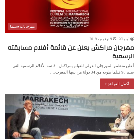
مهرجانات سينما
أويما20
9 نوفمبر، 2019
مهرجان مراكش يعلن عن قائمة أفلام مسابقته
الرسمية
أعلن منظمو المهرجان الدولي للفيلم بمراكش، قائمة الأفلام الرسمية التي
تضم 98 فيلما طويلا من 34 دولة من بينها المغرب،…
أكمل القراءة »