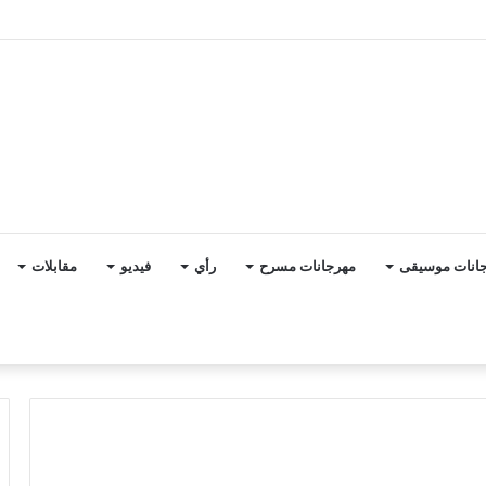
 نطقت حضارة المصريين
انات موسيقى
مهرجانات مسرح
رأي
فيديو
مقابلات