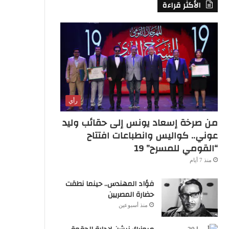
الأكثر قراءة
S
S
رأي
من صرخة إسعاد يونس إلى حقائب وليد
عوني.. كواليس وانطباعات افتتاح
“القومي للمسرح” 19
منذ 7 أيام
فؤاد المهندس.. حينما نطقت
حضارة المصريين
منذ أسبوعين