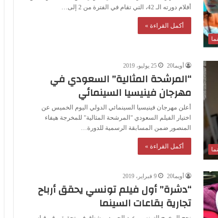
أفلام دورته الـ 42، التي تقام في الفترة من 2 إلى…
أكمل القراءة »
ما
أويما20
25 يوليو، 2019
“المرشحة المثالية” السعودي في
مهرجان فينيسيا السينمائي
أعلن مهرجان فينيسيا السينمائي الدولي اليوم الخميس عن
اختيار الفيلم السعودي "المرشحة المثالية" للمخرجة هيفاء
المنصور ضمن المسابقة الرسمية للدورة…
أكمل القراءة »
ما
أويما20
9 فبراير، 2019
“دشرة” أول فيلم تونسي يحقق أرباح
تجارية بقاعات السينما
نجح المخرج التونسي عبد الحميد بوشناق في تحقيق رقم قياسي