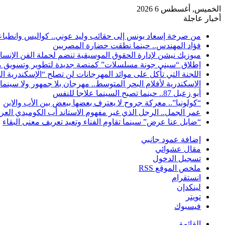
الخميس, أغسطس 6 2026
أخبار عاجلة
من صرخة إسعاد يونس إلى حقائب وليد عوني.. كواليس وانطباعات
فؤاد المهندس.. حينما نطقت حضارة المصريين
ميوزيك نيشن لإدارة الحقوق الموسيقية تنضم لحملة الفن الإنس
إطلاق “سيني جونة مسلسلات” كمنصة جديدة لتطوير وتسويق م
اللجنة التي تأكل على موائد المهرجانات لن تصلح “الإسكندرية ال
الإسكندرية لأفلام البحر المتوسط.. مهرجان بلا جمهور ولا سينما
أبو زعبل 87.. حينما تصبح السينما علاجا للنفس
“كولونيا”.. معركة جروح لا يعترف بعضها ببعض بين الأب والابن
عمر الجمل.. الرجل الذي غير مفهوم الاستاند أب الكوميدي العر
“ضايل عنا عرض” سينما تقاوم الفناء وتعيد تعريف معنى البقاء
إضافة عمود جانبي
مقال عشوائي
تسجيل الدخول
ملخص الموقع RSS
انستقرام
لينكدإن
تويتر
فيسبوك
القائمة