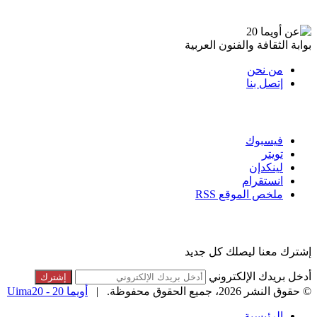
عن أويما 20
بوابة الثقافة والفنون العربية
من نحن
إتصل بنا
تابعنا
فيسبوك
تويتر
لينكدإن
انستقرام
ملخص الموقع RSS
القائمة البريدية
إشترك معنا ليصلك كل جديد
أدخل بريدك الإلكتروني
© حقوق النشر 2026، جميع الحقوق محفوظة. |
أويما 20 - Uima20
الرئيسية