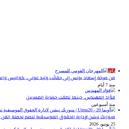
الأكثر قراءة
رأي
من صرخة إسعاد يونس إلى حقائب وليد عوني.. كواليس وانطبا
منذ 7 أيام
فؤاد المهندس.. حينما نطقت حضارة المصريين
منذ أسبوعين
ميوزيك نيشن لإدارة الحقوق الموسيقية تنضم لحملة الفن 
25 يونيو، 2026