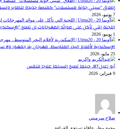
إطلاق “سيني جونة مسلسلات” كمنصة جديدة لتطوير وتسوي
7 يونيو، 2026
اللجنة التي تأكل على موائد المهرجانات لن تصلح “الإسكندري
1 يونيو، 2026
الإسكندرية لأفلام البحر المتوسط.. مهرجان بلا جمهور ولا سي
25 مايو، 2026
أبو زعبل 87.. حينما تصبح السينما علاجا للنفس
9 فبراير، 2026
أخر التعليقات
صلاح سرميني
وجهة مظر عاقلة تستحق القراءة...