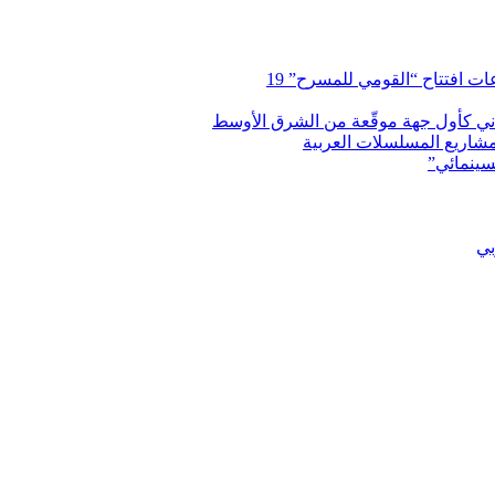
 افتتاح “القومي للمسرح” 19
اني كأول جهة موقّعة من الشرق الأوسط
شاريع المسلسلات العربية
سينمائي”
بي