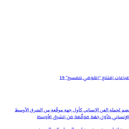
عات افتتاح “القومي للمسرح” 19
الإنساني كأول جهة موقّعة من الشرق الأوسط