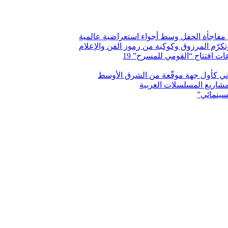
فاجأة الحفل وسط أجواء استعراضية عالمية
وتكرّم المرزوق وكوكبة من رموز الفن والإعلام
 افتتاح “القومي للمسرح” 19
اني كأول جهة موقّعة من الشرق الأوسط
شاريع المسلسلات العربية
سينمائي”