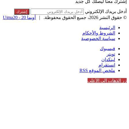
إشترك معنا ليصلك كل جديد
أدخل بريدك الإلكتروني
© حقوق النشر 2026، جميع الحقوق محفوظة. |
أويما 20 - Uima20
الرئيسية
الشروط والأحكام
سياسة الخصوصية
فيسبوك
تويتر
لينكدإن
انستقرام
ملخص الموقع RSS
زر الذهاب إلى الأعلى