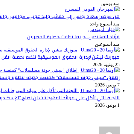
منذ يومين
من صرخة إسعاد يونس إلى حقائب وليد عوني.. كواليس وانطبا
منذ أسبوع واحد
فؤاد المهندس.. حينما نطقت حضارة المصريين
منذ أسبوعين
ميوزيك نيشن لإدارة الحقوق الموسيقية تنضم لحملة الفن 
25 يونيو، 2026
إطلاق “سيني جونة مسلسلات” كمنصة جديدة لتطوير وتسوي
7 يونيو، 2026
اللجنة التي تأكل على موائد المهرجانات لن تصلح “الإسكندري
1 يونيو، 2026
أخر التعليقات