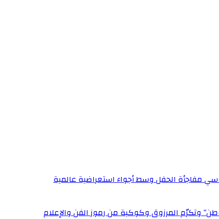
ي مفاجأة الحفل وسط أجواء استعراضية عالمية
وطن” وتكرّم المرزوق وكوكبة من رموز الفن والإعلام