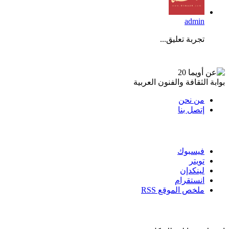
admin
تجربة تعليق...
عن أويما 20
بوابة الثقافة والفنون العربية
من نحن
إتصل بنا
تابعنا
فيسبوك
تويتر
لينكدإن
انستقرام
ملخص الموقع RSS
القائمة البريدية