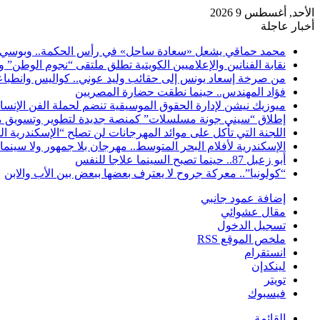
الأحد, أغسطس 9 2026
أخبار عاجلة
محمد حماقي يشعل «سعادة ساحل» في رأس الحكمة.. وبوسي م
نقابة الفنانين والإعلاميين الكويتية تطلق ملتقى “نجوم الوطن” 
من صرخة إسعاد يونس إلى حقائب وليد عوني.. كواليس وانطباعات
فؤاد المهندس.. حينما نطقت حضارة المصريين
ميوزيك نيشن لإدارة الحقوق الموسيقية تنضم لحملة الفن الإنس
إطلاق “سيني جونة مسلسلات” كمنصة جديدة لتطوير وتسويق م
اللجنة التي تأكل على موائد المهرجانات لن تصلح “الإسكندرية ال
الإسكندرية لأفلام البحر المتوسط.. مهرجان بلا جمهور ولا سينما
أبو زعبل 87.. حينما تصبح السينما علاجا للنفس
“كولونيا”.. معركة جروح لا يعترف بعضها ببعض بين الأب والابن
إضافة عمود جانبي
مقال عشوائي
تسجيل الدخول
ملخص الموقع RSS
انستقرام
لينكدإن
تويتر
فيسبوك
القائمة