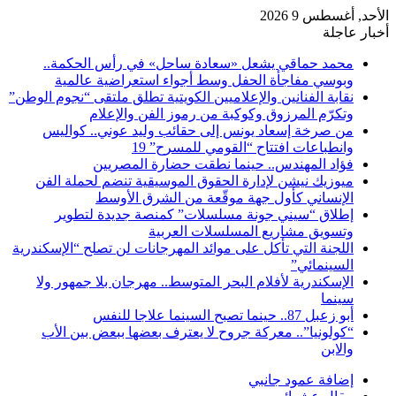
الأحد, أغسطس 9 2026
أخبار عاجلة
محمد حماقي يشعل «سعادة ساحل» في رأس الحكمة..
وبوسي مفاجأة الحفل وسط أجواء استعراضية عالمية
نقابة الفنانين والإعلاميين الكويتية تطلق ملتقى “نجوم الوطن”
وتكرّم المرزوق وكوكبة من رموز الفن والإعلام
من صرخة إسعاد يونس إلى حقائب وليد عوني.. كواليس
وانطباعات افتتاح “القومي للمسرح” 19
فؤاد المهندس.. حينما نطقت حضارة المصريين
ميوزيك نيشن لإدارة الحقوق الموسيقية تنضم لحملة الفن
الإنساني كأول جهة موقّعة من الشرق الأوسط
إطلاق “سيني جونة مسلسلات” كمنصة جديدة لتطوير
وتسويق مشاريع المسلسلات العربية
اللجنة التي تأكل على موائد المهرجانات لن تصلح “الإسكندرية
السينمائي”
الإسكندرية لأفلام البحر المتوسط.. مهرجان بلا جمهور ولا
سينما
أبو زعبل 87.. حينما تصبح السينما علاجا للنفس
“كولونيا”.. معركة جروح لا يعترف بعضها ببعض بين الأب
والابن
إضافة عمود جانبي