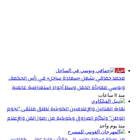
الأكثر قراءة
أخبار
محمد حماقي يشعل «سعادة ساحل» في رأس الحكمة..
وبوسي مفاجأة الحفل وسط أجواء استعراضية عالمية
منذ 8 ساعات
نقابة الفنانين والإعلاميين الكويتية تطلق ملتقى “نجوم
الوطن” وتكرّم المرزوق وكوكبة من رموز الفن والإعلام
منذ يوم واحد
من صرخة إسعاد يونس إلى حقائب وليد عوني.. كواليس