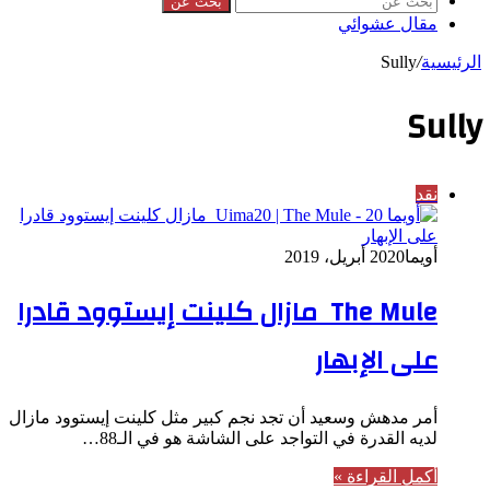
بحث عن
مقال عشوائي
الرئيسية
/
Sully
Sully
نقد
أويما20
20 أبريل، 2019
The Mule مازال كلينت إيستوود قادرا
على الإبهار
أمر مدهش وسعيد أن تجد نجم كبير مثل كلينت إيستوود مازال
لديه القدرة في التواجد على الشاشة هو في الـ88…
أكمل القراءة »