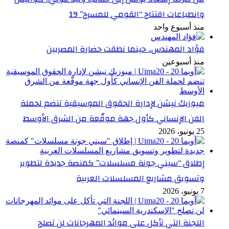
وانطباعات افتتاح “القومي للمسرح” 19
منذ أسبوع واحد
فؤاد المهندس.. حينما نطقت حضارة المصريين
منذ أسبوعين
ميوزيك نيشن لإدارة الحقوق الموسيقية تنضم لحملة
الفن الإنساني كأول جهة موقّعة من الشرق الأوسط
25 يونيو، 2026
إطلاق “سيني جونة مسلسلات” كمنصة جديدة لتطوير
وتسويق مشاريع المسلسلات العربية
7 يونيو، 2026
اللجنة التي تأكل على موائد المهرجانات لن تصلح