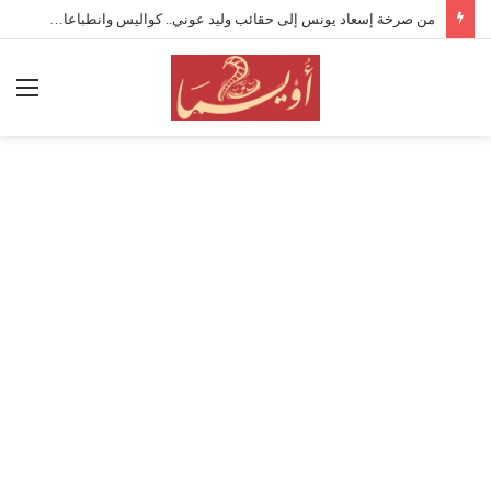
من صرخة إسعاد يونس إلى حقائب وليد عوني.. كواليس وانطباعات افتتاح “القومي للمسرح” 19
الق