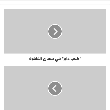
سمرة وآسر ياسين، إضافة الى النجوم المغاربة
لطيفة احرار، سناء عكرود، نجاة خير الله،
محمد الشوبي، ماجدة بنكيران.
تم في الافتتاح تكريم الفنانة أمل عيوش من
المغرب، وتم الاحتفاء بالمخرج الجزائري أحمد
راشدي الذي أنتج أكثر من عشرين فيلما، ومن
"كعب داير" في مسارح القاهرة
مصر تم الاحتفاء بالمخرج المصري خالد يوسف.
وبعد الافتتاح تم عرض فيلم المخرجة والممثلة
سناء عكرود "إطار فارغ"، وتستمر فعاليات