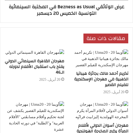
عرض الوثائقي Bezness as Usual في المكتبة السينمائية
المهرجان حتى الخامس عشر من هذا الشهر،
التونسية الخميس 20 ديسمبر
تتخلله مجموعة من الورشات والعروض
السينمائية العربية.
مقالات ذات صلة
مهرجان القاهرة السينمائي الدولي
يفتح باب استقبال الأفلام لدورته
الـ46
تكريم أحمد مالك بجائزة هيباتيا
الذهبية في مهرجان الإسكندرية
20 أبريل، 2025
الدار البيضاء
سينما
مهرجان الفيلم العربي
للفيلم القصير
20 أبريل، 2025
مهرجان أسوان الدولي لأفلام
المرأة يكرم المخرجة الهولندية