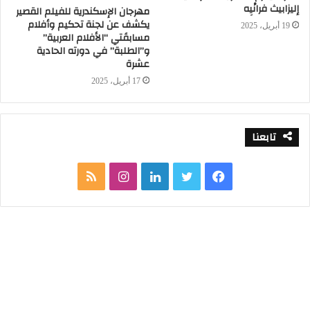
إليزابيث فرانْيِه
مهرجان الإسكندرية للفيلم القصير
يكشف عن لجنة تحكيم وأفلام
19 أبريل، 2025
مسابقَتي “الأفلام العربية”
و”الطلبة” في دورته الحادية
عشرة
17 أبريل، 2025
تابعنا
ف
ت
ل
ا
م
ي
و
ي
ن
ل
س
ي
ن
س
خ
ب
ت
ك
ت
ص
و
ر
د
ق
ا