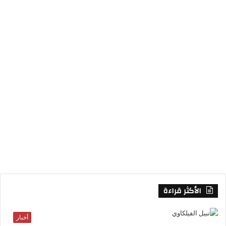
ك
إ
ر
ل
ن
ا
م
م
و
ق
ع
R
S
S
الأكثر قراءة
أخبار