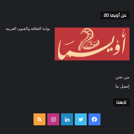
عن أويما 20
بوابة الثقافة والفنون العربية
من نحن
إتصل بنا
تابعنا
فيسبوك
تويتر
لينكدإن
انستقرام
ملخص
الموقع