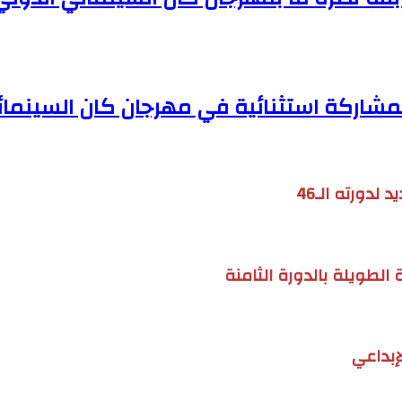
اركة استثنائية في مهرجان كان السينمائي 25
لدورته الـ46
الطويلة بالدورة الثامنة
إبداعي