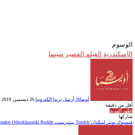
الوسوم
الإسكندرية
الفيلم القصير
سينما
أويما20
أرسل بريدا إلكترونيا
26 ديسمبر، 2019
أقل من دقيقة
اظهر المزيد
شاركها
فيسبوك
تويتر
لينكدإن
بينتيريست
Odnoklassniki