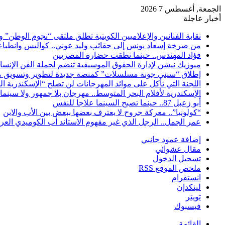
الجمعة, أغسطس 7 2026
أخبار عاجلة
نقابة الفنانين والإعلاميين الكويتية تطلق ملتقى “نجوم الوطن” 
من صرخة إسعاد يونس إلى حقائب وليد عوني.. كواليس وانطباعات
فؤاد المهندس.. حينما نطقت حضارة المصريين
ميوزيك نيشن لإدارة الحقوق الموسيقية تنضم لحملة الفن الإنس
إطلاق “سيني جونة مسلسلات” كمنصة جديدة لتطوير وتسويق م
اللجنة التي تأكل على موائد المهرجانات لن تصلح “الإسكندرية ال
الإسكندرية لأفلام البحر المتوسط.. مهرجان بلا جمهور ولا سينما
أبو زعبل 87.. حينما تصبح السينما علاجا للنفس
“كولونيا”.. معركة جروح لا يعترف بعضها ببعض بين الأب والابن
عمر الجمل.. الرجل الذي غير مفهوم الاستاند أب الكوميدي العر
إضافة عمود جانبي
مقال عشوائي
تسجيل الدخول
ملخص الموقع RSS
انستقرام
لينكدإن
تويتر
فيسبوك
القائمة