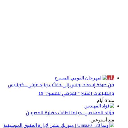
الأكثر قراءة
رأي
من صرخة إسعاد يونس إلى حقائب وليد عوني.. كواليس
وانطباعات افتتاح “القومي للمسرح” 19
منذ 6 أيام
فؤاد المهندس.. حينما نطقت حضارة المصريين
منذ أسبوعين