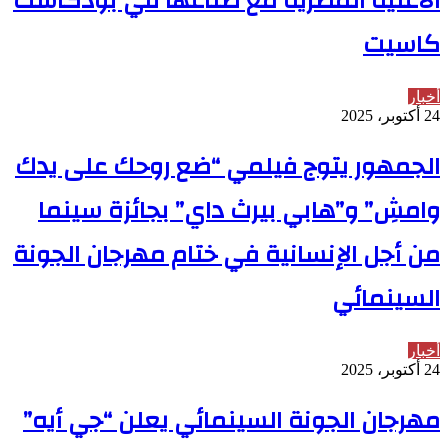
الأغنية المصرية مع صُناعها في بودكاست
كاسيت
أخبار
24 أكتوبر، 2025
الجمهور يتوج فيلمي “ضع روحك على يدك
وامشِ” و”هابي بيرث داي” بجائزة سينما
من أجل الإنسانية في ختام مهرجان الجونة
السينمائي
أخبار
24 أكتوبر، 2025
مهرجان الجونة السينمائي يعلن “جي أيه”