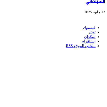
السينمائي
12 مايو، 2025
تابعنا
فيسبوك
تويتر
لينكدإن
انستقرام
ملخص الموقع RSS