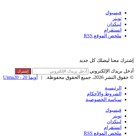
تابعنا
فيسبوك
تويتر
لينكدإن
انستقرام
ملخص الموقع RSS
القائمة البريدية
إشترك معنا ليصلك كل جديد
أدخل بريدك الإلكتروني
© حقوق النشر 2026، جميع الحقوق محفوظة. |
أويما 20 - Uima20
الرئيسية
الشروط والأحكام
سياسة الخصوصية
فيسبوك
تويتر
لينكدإن
انستقرام
ملخص الموقع RSS