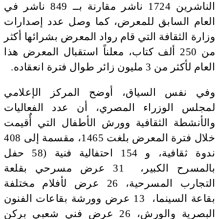
الناشرين ‏1724 ناشر مقارنة بــ 849 ناشر في
العام السابق للمعرض، كما وصل عدد إصدارات
وزارة الثقافة التي قام رواد المعرض بشرائها أكثر
من 250 ألف كتاب، معلناً استقبال المعرض هذا
العام لأكثر من 3 مليون زائر طوال فترة انعقاده.
وفي نفس السياق، أوضح المركز الإعلامي
لمجلس الوزراء المصري، أن عدد الفعاليات
والأنشطة الثقافية وورش الأطفال التي أٌقيمت
خلال فترة المعرض بلغت ‏1465‏‏، مقسمة إلى ‏408
ندوة ثقافية، و ‏154 احتفالية فنية (‏‏58 حفل
بالمسرح الكبير، ‏ ‏31 عرض مسرحي بقلعة
التجارب المسرحية، ‏26 عرض لأفلام مختلفة
بقاعة السينما، ‏ ‏13 عرض وورشة بقاعات الفنون
البصرية والورش، ‏26 عرض فني شعبي بركن