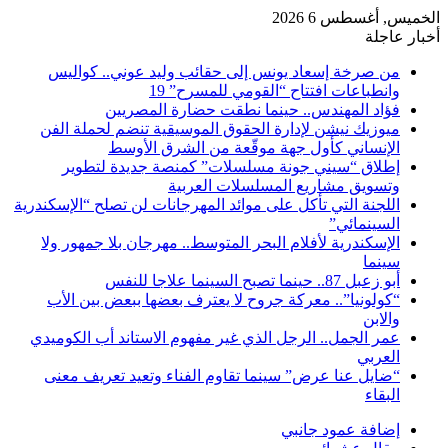
الخميس, أغسطس 6 2026
أخبار عاجلة
من صرخة إسعاد يونس إلى حقائب وليد عوني.. كواليس
وانطباعات افتتاح “القومي للمسرح” 19
فؤاد المهندس.. حينما نطقت حضارة المصريين
ميوزيك نيشن لإدارة الحقوق الموسيقية تنضم لحملة الفن
الإنساني كأول جهة موقّعة من الشرق الأوسط
إطلاق “سيني جونة مسلسلات” كمنصة جديدة لتطوير
وتسويق مشاريع المسلسلات العربية
اللجنة التي تأكل على موائد المهرجانات لن تصلح “الإسكندرية
السينمائي”
الإسكندرية لأفلام البحر المتوسط.. مهرجان بلا جمهور ولا
سينما
أبو زعبل 87.. حينما تصبح السينما علاجا للنفس
“كولونيا”.. معركة جروح لا يعترف بعضها ببعض بين الأب
والابن
عمر الجمل.. الرجل الذي غير مفهوم الاستاند أب الكوميدي
العربي
“ضايل عنا عرض” سينما تقاوم الفناء وتعيد تعريف معنى
البقاء
إضافة عمود جانبي