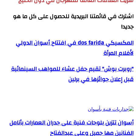
شريك العلاقات العامة للمهرجان في دول الخليج
اشترك في قائمتنا البريدية للحصول على كل ما هو
جديد!
المكسيكي dos farida في افتتاح أسوان الدولي
لأفلام المرأة
"روبرت بوش" تقيم حفل عشاء للمواهب السينمائية
قبل إعلان جوائزها في برلين
مقالات ذات صلة
أسوان تتزين بلوحات فنية على جدران العمارات بأنامل
الفنانين مها جميل وعلي عبدالفتاح