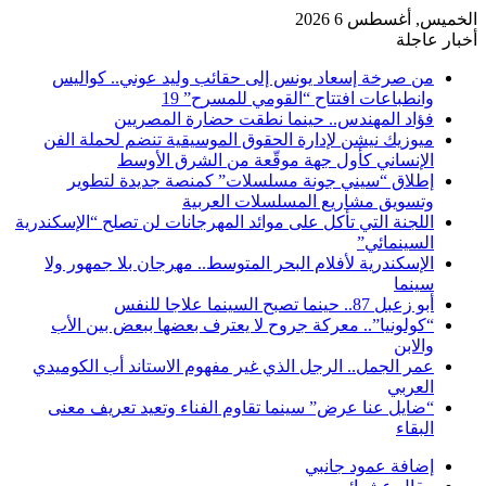
الخميس, أغسطس 6 2026
أخبار عاجلة
من صرخة إسعاد يونس إلى حقائب وليد عوني.. كواليس
وانطباعات افتتاح “القومي للمسرح” 19
فؤاد المهندس.. حينما نطقت حضارة المصريين
ميوزيك نيشن لإدارة الحقوق الموسيقية تنضم لحملة الفن
الإنساني كأول جهة موقّعة من الشرق الأوسط
إطلاق “سيني جونة مسلسلات” كمنصة جديدة لتطوير
وتسويق مشاريع المسلسلات العربية
اللجنة التي تأكل على موائد المهرجانات لن تصلح “الإسكندرية
السينمائي”
الإسكندرية لأفلام البحر المتوسط.. مهرجان بلا جمهور ولا
سينما
أبو زعبل 87.. حينما تصبح السينما علاجا للنفس
“كولونيا”.. معركة جروح لا يعترف بعضها ببعض بين الأب
والابن
عمر الجمل.. الرجل الذي غير مفهوم الاستاند أب الكوميدي
العربي
“ضايل عنا عرض” سينما تقاوم الفناء وتعيد تعريف معنى
البقاء
إضافة عمود جانبي