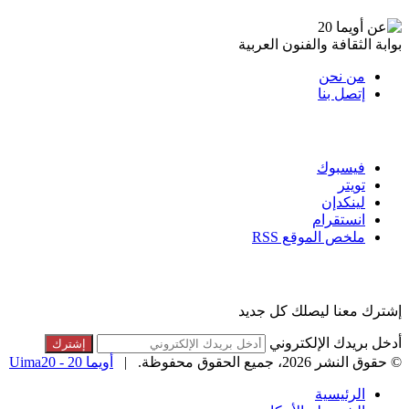
عن أويما 20
بوابة الثقافة والفنون العربية
من نحن
إتصل بنا
تابعنا
فيسبوك
تويتر
لينكدإن
انستقرام
ملخص الموقع RSS
القائمة البريدية
إشترك معنا ليصلك كل جديد
أدخل بريدك الإلكتروني
© حقوق النشر 2026، جميع الحقوق محفوظة. |
أويما 20 - Uima20
الرئيسية