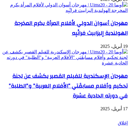
مهرجان أسوان الدولي لأفلام المرأة يكرم المخرجة
الهولندية إليزابيث فرانْيِه
19 أبريل، 2025
مهرجان الإسكندرية للفيلم القصير يكشف عن لجنة
تحكيم وأفلام مسابقَتي “الأفلام العربية” و”الطلبة”
في دورته الحادية عشرة
17 أبريل، 2025
شاهد أيضاً
إغلاق