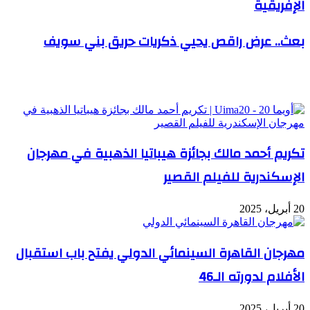
الإفريقية
بعث.. عرض راقص يحيي ذكريات حريق بني سويف
مقالات ذات صلة
تكريم أحمد مالك بجائزة هيباتيا الذهبية في مهرجان
الإسكندرية للفيلم القصير
20 أبريل، 2025
مهرجان القاهرة السينمائي الدولي يفتح باب استقبال
الأفلام لدورته الـ46
20 أبريل، 2025