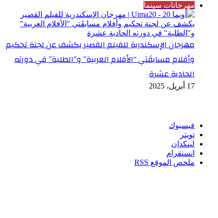
مهرجانات سينما
مهرجان الإسكندرية للفيلم القصير يكشف عن لجنة تحكيم
وأفلام مسابقَتي “الأفلام العربية” و”الطلبة” في دورته
الحادية عشرة
17 أبريل، 2025
تابعنا
فيسبوك
تويتر
لينكدإن
انستقرام
ملخص الموقع RSS