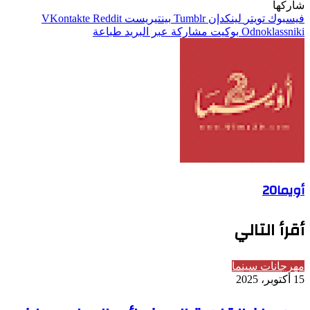
شاركها
فيسبوك
تويتر
لينكدإن
بينتيريست
Odnoklassniki
بوكيت
مشاركة عبر البريد
طباعة
أويما20
أقرأ التالي
مهرجانات سينما
15 أكتوبر، 2025