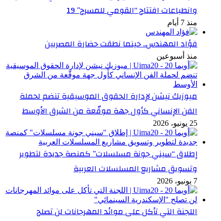
وانطباعات افتتاح “القومي للمسرح” 19
منذ 7 أيام
فؤاد المهندس.. حينما نطقت حضارة المصريين
منذ أسبوعين
ميوزيك نيشن لإدارة الحقوق الموسيقية تنضم لحملة
الفن الإنساني كأول جهة موقّعة من الشرق الأوسط
25 يونيو، 2026
إطلاق “سيني جونة مسلسلات” كمنصة جديدة لتطوير
وتسويق مشاريع المسلسلات العربية
7 يونيو، 2026
اللجنة التي تأكل على موائد المهرجانات لن تصلح