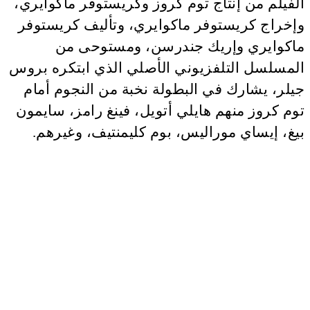
الفيلم من إنتاج توم كروز وكريستوفر ماكوايري،
وإخراج كريستوفر ماكوايري، وتأليف كريستوفر
ماكوايري وإريك جندرسن، ومستوحى من
المسلسل التلفزيوني الأصلي الذي ابتكره بروس
جيلر، يشارك في البطولة نخبة من النجوم أمام
توم كروز منهم هايلي أتويل، فينغ رامز، سايمون
بيغ، إيساي موراليس، بوم كليمنتيف، وغيرهم.