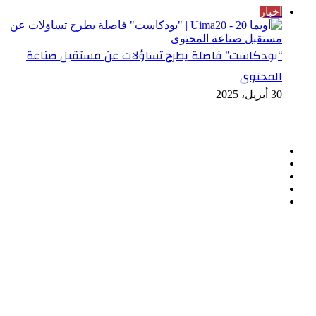
أخبار
“بودكاست” فاصلة يطرح تساؤلات عن مستقبل صناعة
المحتوى
30 أبريل، 2025
تابعنا
فيسبوك
تويتر
لينكدإن
انستقرام
ملخص
الموقع
RSS