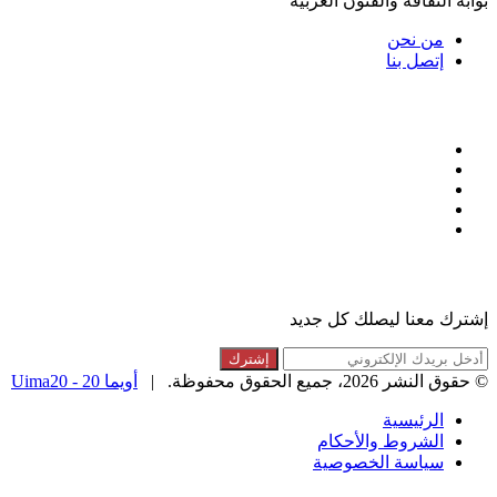
بوابة الثقافة والفنون العربية
من نحن
إتصل بنا
تابعنا
فيسبوك
تويتر
لينكدإن
انستقرام
ملخص
الموقع
القائمة البريدية
RSS
إشترك معنا ليصلك كل جديد
أدخل
بريدك
© حقوق النشر 2026، جميع الحقوق محفوظة. |
أويما 20 - Uima20
الإلكتروني
الرئيسية
الشروط والأحكام
سياسة الخصوصية