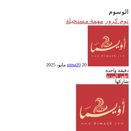
الوسوم
توم كروز
مهمة مستحيلة
أرسل
بريدا
إلكترونيا
20 مايو، 2025
uima20
دقيقة واحدة
اظهر المزيد
شاركها
Odnoklassniki
تويتر
بوكيت
طباعة
لينكدإن
فيسبوك
مشاركة
بينتيريست
عبر
البريد