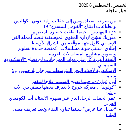
الخميس, أغسطس 6 2026
أخبار عاجلة
من صرخة إسعاد يونس إلى حقائب وليد عوني.. كواليس
وانطباعات افتتاح “القومي للمسرح” 19
فؤاد المهندس.. حينما نطقت حضارة المصريين
ميوزيك نيشن لإدارة الحقوق الموسيقية تنضم لحملة الفن
الإنساني كأول جهة موقّعة من الشرق الأوسط
إطلاق “سيني جونة مسلسلات” كمنصة جديدة لتطوير
وتسويق مشاريع المسلسلات العربية
اللجنة التي تأكل على موائد المهرجانات لن تصلح “الإسكندرية
السينمائي”
الإسكندرية لأفلام البحر المتوسط.. مهرجان بلا جمهور ولا
سينما
أبو زعبل 87.. حينما تصبح السينما علاجا للنفس
“كولونيا”.. معركة جروح لا يعترف بعضها ببعض بين الأب
والابن
عمر الجمل.. الرجل الذي غير مفهوم الاستاند أب الكوميدي
العربي
“ضايل عنا عرض” سينما تقاوم الفناء وتعيد تعريف معنى
البقاء
إضافة
مقال
عمود