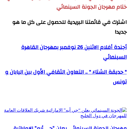
ختام مهرجان الجونة السينمائي
اشترك في قائمتنا البريدية للحصول على كل ما هو
جديد!
أجندة أفلام الاثنين 26 نوفمبر بمهرجان القاهرة
السينمائي
" حديقة الشتاء " .. التعاون الثقافي الأول بين اليابان و
تونس
مقالات ذات صلة
مهرجان الجونة السينمائي يعلن “جي أيه” الإماراتية