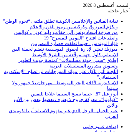
السبت, أغسطس 8 2026
أخبار عاجلة
نقابة الفنانين والإعلاميين الكويتية تطلق ملتقى “نجوم الوطن”
وتكرّم المرزوق وكوكبة من رموز الفن والإعلام
من صرخة إسعاد يونس إلى حقائب وليد عوني.. كواليس
وانطباعات افتتاح “القومي للمسرح” 19
فؤاد المهندس.. حينما نطقت حضارة المصريين
ميوزيك نيشن لإدارة الحقوق الموسيقية تنضم لحملة الفن
الإنساني كأول جهة موقّعة من الشرق الأوسط
إطلاق “سيني جونة مسلسلات” كمنصة جديدة لتطوير
وتسويق مشاريع المسلسلات العربية
اللجنة التي تأكل على موائد المهرجانات لن تصلح “الإسكندرية
السينمائي”
الإسكندرية لأفلام البحر المتوسط.. مهرجان بلا جمهور ولا
سينما
أبو زعبل 87.. حينما تصبح السينما علاجا للنفس
“كولونيا”.. معركة جروح لا يعترف بعضها ببعض بين الأب
والابن
عمر الجمل.. الرجل الذي غير مفهوم الاستاند أب الكوميدي
العربي
إضافة عمود جانبي