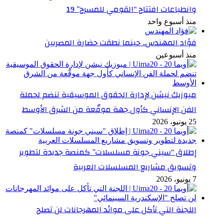
وانطباعات افتتاح “القومي للمسرح” 19
منذ أسبوع واحد
فؤاد المهندس.. حينما نطقت حضارة المصريين
منذ أسبوعين
ميوزيك نيشن لإدارة الحقوق الموسيقية تنضم لحملة
الفن الإنساني كأول جهة موقّعة من الشرق الأوسط
25 يونيو، 2026
إطلاق “سيني جونة مسلسلات” كمنصة جديدة لتطوير
وتسويق مشاريع المسلسلات العربية
7 يونيو، 2026
اللجنة التي تأكل على موائد المهرجانات لن تصلح