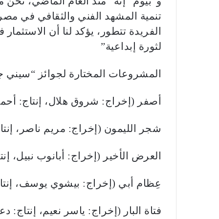
و”بيوم” إنه “منذ العام الماضي، نحن
تنمية المشهد الفني والثقافي في مصر.
الفريدة تتطور، يؤكد لنا أن الاستثمار
لثورة إبداعية”
المشروعات المختارة لجوائز “سيني جو
أصفر (إخراج: شروق هلال، إنتاج: أحمد
شجر الليمون (إخراج: مريم ناصر، إنتا
العرض الأخير (إخراج: أبانوب نبيل، إنت
عِظام أبي (إخراج: بيشوي يوسف، إنتا
فتاة البار (إخراج: ياسر نعيم، إنتاج: دع