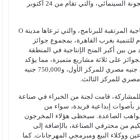
كجزء من النسخة السابعة لمهرجان الجونة السينمائي، والتي تقام من 24 أكتوبر
وتتجه الأنظار هذا العام إلى المنح الإنتاجية المرتقبة للبرنامج، والتي ترعاها مدينة O
كوم للتنمية بغرب القاهرة، بمجموع جوائز
يه مصري، وتُعد من بين أكبر المنح الإنتاجية في المنطقة
لجوائز على ثلاثة مشاريع متميزة، مما يؤكد
على مكانة وأهمية هذه الجوائز: مليون جنيه مصري للمركز الأول، و750,000 جنيه
روعًا تقدموا للمشاركة، قامت لجنة من الخبراء في صناعة
 المشاريع ال8 التي تتميز بأصوات إبداعية فريدة، سواء من
لمواهب الصاعدة. سيحظى هؤلاء المخرجون
م من محترفي الصناعة، بالإضافة إلى
ن ووكلاء البيع ومبرمجي المهرجانات. كما