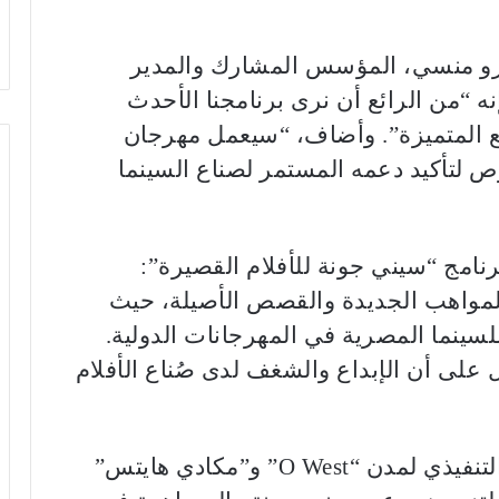
عمرو منسي، المؤسس المشارك والمدير
نه “من الرائع أن نرى برنامجنا الأحدث
ع المتميزة”. وأضاف، “سيعمل مهرجان
رص لتأكيد دعمه المستمر لصناع السينما
رنامج “سيني جونة للأفلام القصيرة”:
 للمواهب الجديدة والقصص الأصيلة، حيث
ينما المصرية في المهرجانات الدولية.
ل على أن الإبداع والشغف لدى صُناع الأفلام
ومن جهته، علق تامر دويدار، الرئيس التنفيذي لمدن “O West” و”مكادي هايتس”