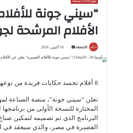
مهرجانات سينما
“سيني جونة للأفلام
الأفلام المرشحة لجوائ
أرسل
uima20
16 أكتوبر، 2024
بريدا
إلكترونيا
8 أفلام تجسد حكايات فريدة من نوعها لصناع أفلام مصريين
تعلن “سيني جونة”، منصة الصناعة لم
المختارة للنسخة الأولى من برنامجها 
البرنامج الذي تم تصميمه لتمكين صناع 