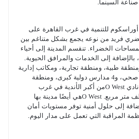
ناعة السينما.
ة لشركة أوراسكوم للتنمية في غرب القاهرة على
صميم حضري فريد من نوعه يجمع بشكل متناغم بين
لمساحات الخضراء. تنقسم المدينة إلى أحياء
 بالإضافة إلى الخدمات والمرافق الحيوية.
وحدة سكنية، ومنطقة طبية، ومنطقة تجارية، ومكاتب إدارية
تهدف إلى دعم ريادة الأعمال، ومجمع صحي، و4 مدارس دولية كبرى، ومنطقة
للأعمال (O Business District). ويعتبر نادي O Westمن أكبر الأندية في غرب
القاهرة، حيث يقع على مساحة 15.3 ألف متر مربع. O Westهي أيضًا مدينة بها
ضافة إلى حلول أمنية توفر مستويات أمان
مة المراقبة التي تعمل على مدار اليوم.