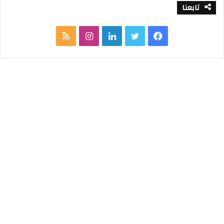
تابعنا
ف
ت
ل
ا
م
ي
و
ي
ن
ل
س
ي
ن
س
خ
ب
ت
ك
ت
ص
و
ر
د
ق
ا
ك
إ
ر
ل
ن
ا
م
م
و
ق
ع