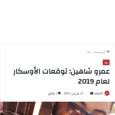
الرئيسية
/
نقد
نقد
عمرو شاهين: توقعات الأوسكار
لعام 2019
uima20
أ
25 فبراير، 2019
2 دقائق
ر
س
ل