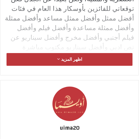
توقعاتي للفائزين بأوسكار هذا العام في فئات
أفضل ممثل وأفضل ممثل مساعد وأفضل ممثلة
وأفضل ممثلة مساعدة وأفضل فيلم وأفضل
فيلم أجنبي وأفضل مخرج وأفضل سيناريو عن
نص ادبي وأفضل سيناريو مكتوب مباشرة
للسينما هي.
اظهر المزيد
أفضل ممثلة:
شهدت تلك الفئة صراع ثلاثي في رأيي بس
أوليفيا كولمان عن دورها في فيلم The favorite
وميليسيا ماكرثي عن فيلم can you ever
forgive me? و ياليتزا أبريكيو عن فيلم rome،
ولكن اعتقد أن الاوسكار اقرب لميليسا وأوليفيا
كولمان من بطلة roma، واتوقع ان تكون الجائزة
uima20
من نصيب أوليفيا كولمان.