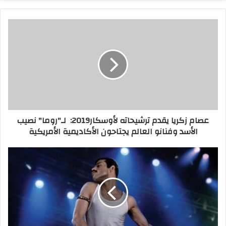
تلك الفئة بها من الأسماء ما يوحي بشراسة
وقوة المنافسة فمع ألفونسوا كواران بفيلمه
روما ويورجوس لينثيموس بفيلمه the favorite و
بافل بافليكوفسكي بفيلم Cold war، المنافسة
صعبة هذا العام، ولكن توقعي فوز ألفونسوا
كواران.
أفضل فيلم:
عصام زكريا يقدم ترشيحاته لأوسكار2019: لـ"روما" نصيب
دون الدخول في حيثيات اعتقادي أني أفضل
الأسد وفنانو العالم يجتاحون الأكاديمية الأمريكية
فيلم ها تكون من نصيب green book.
أفضل فيلم أجنبي : – رغم كل التمنيات بفوز
نادين لبكي وفيلمها كفر ناحوم إلا إن توقعي في
إتجاه بافل وفيلمه Cold war
.
أوسكار أفضل سيناريو مكتوب مباشرة للسينما:
في اعتقادي الأمر محسوم بين فيلم green