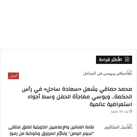
R
S
S
الأكثر قراءة
أخبار
جوائز الأوسكار
عمرو شاهين
محمد حماقي يشعل «سعادة ساحل» في رأس
الحكمة.. وبوسي مفاجأة الحفل وسط أجواء
استعراضية عالمية
منذ 50 دقيقة
نقابة الفنانين والإعلاميين الكويتية تطلق ملتقى
“نجوم الوطن” وتكرّم المرزوق وكوكبة من رموز