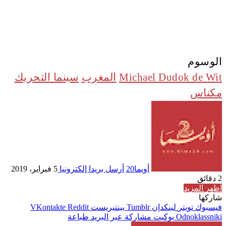
الوسوم
Michael Dudok de Wit
المغرب
سينما التحريك
مكناس
أويما20
أرسل بريدا إلكترونيا
5 فبراير، 2019
2 دقائق
اظهر المزيد
شاركها
فيسبوك
تويتر
لينكدإن
بينتيريست
Odnoklassniki
بوكيت
مشاركة عبر البريد
طباعة