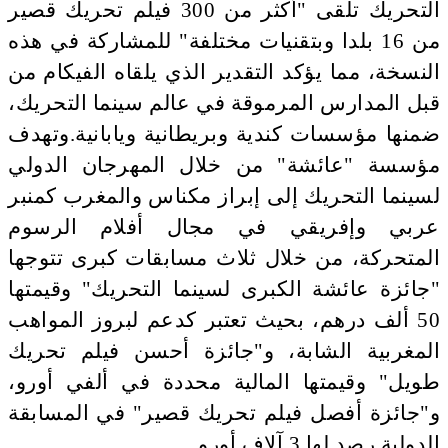
التحريك تلقى "أكثر من 300 فيلم تحريك قصير
من 16 بلدا وبتقنيات مختلفة" للمشاركة في هذه
النسخة، مما يؤكد التقدير الذي يلقاه الفيكام من
قبل المدارس المرموقة في عالم سينما التحريك،
ضمنها مؤسسات كندية وبريطانية ويابانية.وتهدف
مؤسسة "عائشة" من خلال المهرجان الدولي
لسينما التحريك إلى إبراز مكناس والمغرب كمنبر
عربي وإفريقي في مجال أفلام الرسوم
المتحركة، من خلال ثلاث مسابقات كبرى تتوجها
"جائزة عائشة الكبرى لسينما التحريك" وقيمتها
50 ألف درهم، بحيث تعتبر كدعم لبروز المواهب
المغربية الشابة، و"جائزة أحسن فيلم تحريك
طويل" وقيمتها المالية محددة في ألفي أورو،
و"جائزة أفصل فيلم تحريك قصير" في المسابقة
الدولية رصد لها 3 آلاف أورو.