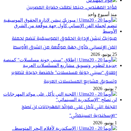
فؤاد المهندس.. حينما نطقت حضارة المصريين
منذ أسبوع واحد
ميوزيك نيشن لإدارة الحقوق الموسيقية تنضم لحملة
الفن الإنساني كأول جهة موقّعة من الشرق الأوسط
25 يونيو، 2026
إطلاق “سيني جونة مسلسلات” كمنصة جديدة لتطوير
وتسويق مشاريع المسلسلات العربية
7 يونيو، 2026
اللجنة التي تأكل على موائد المهرجانات لن تصلح
“الإسكندرية السينمائي”
1 يونيو، 2026