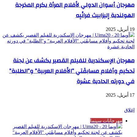
مهرجان أسوان الدولي لأفلام المرأة يكرم المخرجة
الهولندية إليزابيث فرانْيِه
19 أبريل، 2025
مهرجان الإسكندرية للفيلم القصير يكشف عن لجنة
تحكيم وأفلام مسابقَتي “الأفلام العربية” و”الطلبة”
في دورته الحادية عشرة
17 أبريل، 2025
شاهد أيضاً
إغلاق
مهرجانات سينما