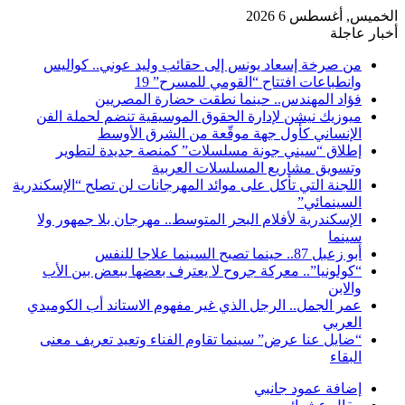
الخميس, أغسطس 6 2026
أخبار عاجلة
من صرخة إسعاد يونس إلى حقائب وليد عوني.. كواليس
وانطباعات افتتاح “القومي للمسرح” 19
فؤاد المهندس.. حينما نطقت حضارة المصريين
ميوزيك نيشن لإدارة الحقوق الموسيقية تنضم لحملة الفن
الإنساني كأول جهة موقّعة من الشرق الأوسط
إطلاق “سيني جونة مسلسلات” كمنصة جديدة لتطوير
وتسويق مشاريع المسلسلات العربية
اللجنة التي تأكل على موائد المهرجانات لن تصلح “الإسكندرية
السينمائي”
الإسكندرية لأفلام البحر المتوسط.. مهرجان بلا جمهور ولا
سينما
أبو زعبل 87.. حينما تصبح السينما علاجا للنفس
“كولونيا”.. معركة جروح لا يعترف بعضها ببعض بين الأب
والابن
عمر الجمل.. الرجل الذي غير مفهوم الاستاند أب الكوميدي
العربي
“ضايل عنا عرض” سينما تقاوم الفناء وتعيد تعريف معنى
البقاء
إضافة عمود جانبي