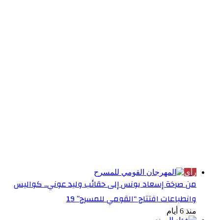
الأكثر قراءة
رأي
من صرخة إسعاد يونس إلى حقائب وليد عوني.. كواليس
وانطباعات افتتاح “القومي للمسرح” 19
منذ 6 أيام