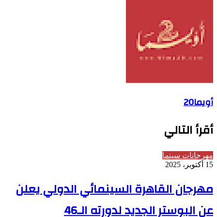
أويما20
أقرأ التالي
مهرجانات سينما
15 أكتوبر، 2025
مهرجان القاهرة السينمائي الدولي يعلن
عن البوستر الجديد لدورته الـ46