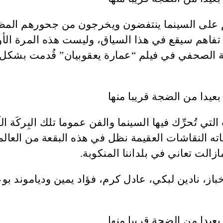
هم على السينما ينتفضون ويخرجون من جحورهم المظ
 تفاهم سيقع في هذا السياق، وليست هذه المرة الأو
لصحفي في فيلم “عمارة يعقوبيان” قُدمت بشكل أكث
 تُحرِّك فيها السينما والفن عموما تلك البِركَة ا
ته النقاشات العقيمة نظل في هذه البقعة من العالم
زالت تعاني في بلداننا المنكوبة.
ز، نادين لبكي، عادل كرم، فؤاد يمين ودياموند بوعب