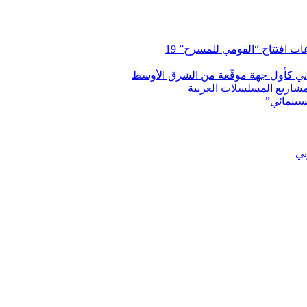
 افتتاح “القومي للمسرح” 19
اني كأول جهة موقّعة من الشرق الأوسط
شاريع المسلسلات العربية
سينمائي”
بي