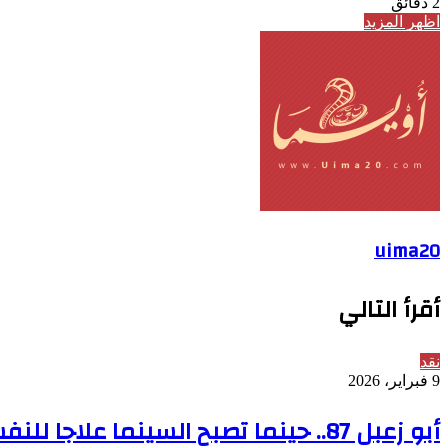
2 دقائق
اظهر المزيد
uima20
أقرأ التالي
نقد
9 فبراير، 2026
أبو زعبل 87.. حينما تصبح السينما علاجا للنفس