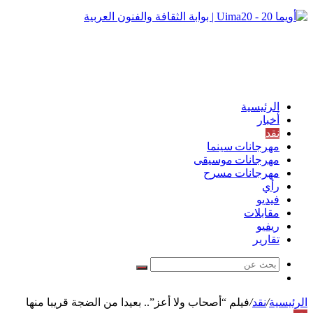
الرئيسية
أخبار
نقد
مهرجانات سينما
مهرجانات موسيقى
مهرجانات مسرح
رأي
فيديو
مقابلات
ريفيو
تقارير
بحث
مقال
عن
عشوائي
الرئيسية
/
نقد
/
فيلم “أصحاب ولا أعز”.. بعيدا من الضجة قريبا منها