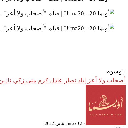
الوسوم
أصحاب ولا أعز
إياد نصار
عادل كرم
منى زكي
نادين
أرسل
بريدا
إلكترونيا
25 يناير، 2022
uima20