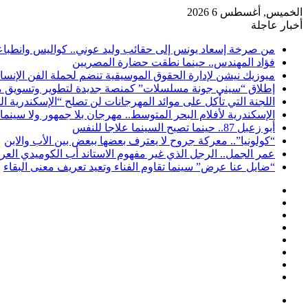
الخميس, أغسطس 6 2026
أخبار عاجلة
من صرخة إسعاد يونس إلى حقائب وليد عوني.. كواليس وانطباعات
فؤاد المهندس.. حينما نطقت حضارة المصريين
ميوزيك نيشن لإدارة الحقوق الموسيقية تنضم لحملة الفن الإنس
إطلاق “سيني جونة مسلسلات” كمنصة جديدة لتطوير وتسويق م
اللجنة التي تأكل على موائد المهرجانات لن تصلح “الإسكندرية ال
الإسكندرية لأفلام البحر المتوسط.. مهرجان بلا جمهور ولا سينما
أبو زعبل 87.. حينما تصبح السينما علاجا للنفس
“كولونيا”.. معركة جروح لا يعترف بعضها ببعض بين الأب والابن
عمر الجمل.. الرجل الذي غير مفهوم الاستاند أب الكوميدي العر
“ضايل عنا عرض” سينما تقاوم الفناء وتعيد تعريف معنى البقاء
إضافة
مقال
عمود
تسجيل
عشوائي
جانبي
ملخص
الدخول
انستقرام
الموقع
لينكدإن
RSS
تويتر
فيسبوك
القائمة