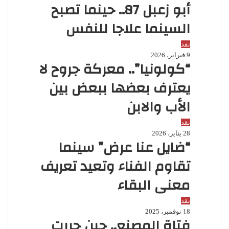
أبو زعبل 87.. حينما تصبح
السينما علاجا للنفس
نقد
9 فبراير، 2026
“كولونيا”.. معركة جروح لا
يعترف بعضها ببعض بين
الأب والابن
نقد
28 يناير، 2026
“ضايل عنا عرض” سينما
تقاوم الفناء وتعيد تعريف
معنى البقاء
نقد
18 نوفمبر، 2025
فتاة المصنع.. حين حررت