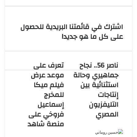
اشترك في قائمتنا البريدية للحصول
على كل ما هو جديد!
ناصر 56.. نجاح
تعرف على
جماهيري وحالة
موعد عرض
استثنائية بين
فيلم ميكا
إنتاجات
للمخرج
التليفزيون
إسماعيل
المصري
فروخي على
مقالات ذات صلة
منصة شاهد