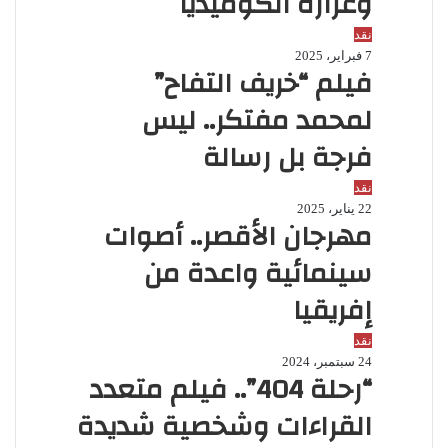
وغزارة الكوميديا
نقد
7 فبراير، 2025
فيلم “خريف التفاح”
لمحمد مفتكر.. ليس
فرجة بل رسالة
نقد
22 يناير، 2025
مهرجان الأقصر.. أصوات
سينمائية واعدة من
إفريقيا
نقد
24 سبتمبر، 2024
“رحلة 404”.. فيلم متعدد
القراءات وشخصية شديدة