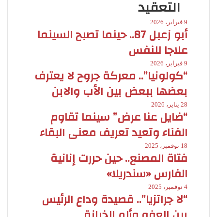
التعقيد
9 فبراير، 2026
أبو زعبل 87.. حينما تصبح السينما
علاجا للنفس
9 فبراير، 2026
“كولونيا”.. معركة جروح لا يعترف
بعضها ببعض بين الأب والابن
28 يناير، 2026
“ضايل عنا عرض” سينما تقاوم
الفناء وتعيد تعريف معنى البقاء
18 نوفمبر، 2025
فتاة المصنع.. حين حررت إنانية
الفارس «سندريلا»
4 نوفمبر، 2025
“لا جراتزيا”.. قصيدة وداع الرئيس
بين العفو وألم الخيانة