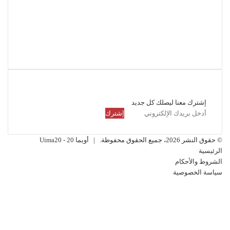
فيسبوك
تويتر
لينكدإن
انستقرام
ملخص
الموقع
RSS
القائمة البريدية
إشترك معنا ليصلك كل جديد
أدخل
بريدك
الإلكتروني
© حقوق النشر 2026، جميع الحقوق محفوظة. |
أويما 20 - Uima20
الرئيسية
الشروط والأحكام
سياسة الخصوصية
فيسبوك
تويتر
لينكدإن
انستقرام
ملخص