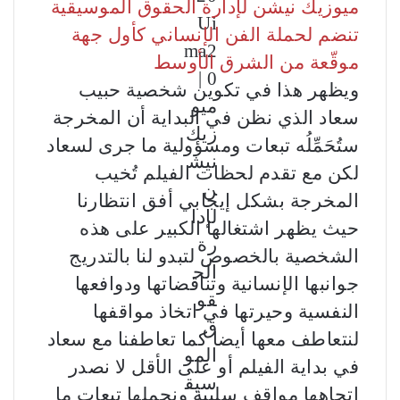
ميوزيك نيشن لإدارة الحقوق الموسيقية
تنضم لحملة الفن الإنساني كأول جهة
موقّعة من الشرق الأوسط
ويظهر هذا في تكوين شخصية حبيب
سعاد الذي نظن في البداية أن المخرجة
ستُحَمِّلُه تبعات ومسؤولية ما جرى لسعاد
لكن مع تقدم لحظات الفيلم تُخيب
المخرجة بشكل إيجابي أفق انتظارنا
حيث يظهر اشتغالها الكبير على هذه
الشخصية بالخصوص لتبدو لنا بالتدريج
جوانبها الإنسانية وتناقضاتها ودوافعها
النفسية وحيرتها في اتخاذ مواقفها
لنتعاطف معها أيضا كما تعاطفنا مع سعاد
في بداية الفيلم أو على الأقل لا نصدر
اتجاهها مواقف سلبية ونحملها تبعات ما