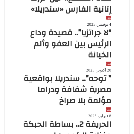
إنانية الفارس «سندريلا»
نقد
4 نوفمبر، 2025
“لا جراتزيا”.. قصيدة وداع
الرئيس بين العفو وألم
الخيانة
نقد
20 أكتوبر، 2025
” توحه”.. سندريلا بواقعية
مصرية شفافة ودراما
مؤلمة بلا صراخ
نقد
8 فبراير، 2025
الحريفة 2.. بساطة الحبكة