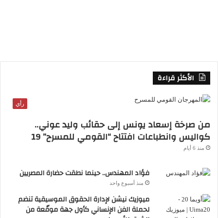
S
S
الأكثر قراءة
رأي
من صرخة إسعاد يونس إلى حقائب وليد عوني..
كواليس وانطباعات افتتاح “القومي للمسرح” 19
منذ 6 أيام
فؤاد المهندس.. حينما نطقت حضارة المصريين
منذ أسبوع واحد
ميوزيك نيشن لإدارة الحقوق الموسيقية تنضم
لحملة الفن الإنساني كأول جهة موقّعة من