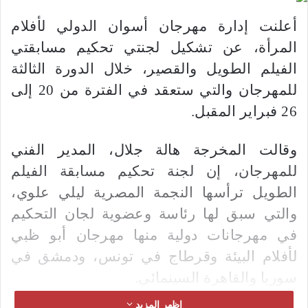
س
ل
أعلنت إدارة مهرجان أسوان الدولي لأفلام
ب
المرأة، عن تشكيل لجنتي تحكيم مسابقتي
ر
الفيلم الطويل والقصير، خلال الدورة الثالثة
ي
د
للمهرجان والتي ستعقد في الفترة من 20 إلى
ا
26 فبراير المقبل.
إ
ل
وقالت المخرجة هالة جلال، المدير الفني
ك
ت
للمهرجان، إن لجنة تحكيم مسابقة الفيلم
ر
الطويل ترأسها النجمة المصرية ليلي علوي،
و
والتي سبق لها رئاسة وعضوية لجان التحكيم
ن
في مهرجانات دولية منها مهرجان أبو ظبي
ي
ا
لأفلام البيئة وقرطاج في تونس، ودمشق في
سوريا والقاهرة السينمائي.
اظهر المزيد