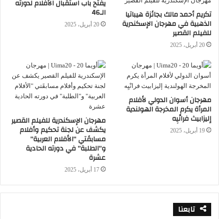
يفتح باب استقبال الأفلام لدورته
عديدة في عالم الفن السابع وهن مصممة
الـ46
تكريم أحمد مالك بجائزة هيباتيا
التترات الشهيرة "نوال"، والمونتيرة الكبيرة
الذهبية في مهرجان الإسكندرية
20 أبريل، 2025
للفيلم القصير
"ليلي فهمي"، وخبراء الترجمة "عايدة" و"عزة"
20 أبريل، 2025
و"عبلة" أنيس عبيد أبناء رائد ترجمة الأفلام
الأجنبية للغة العربية خلال حفل ختام الدورة
الثالثة التي تقام بدعم من وزارتي الثقافة
والسياحة، وبرعاية المجلس القومي للمرأة،
مهرجان أسوان الدولي لأفلام
المرأة يكرم المخرجة الهولندية
ونقابة السينمائيين.
إليزابيث فرانْيِه
مهرجان الإسكندرية للفيلم القصير
يكشف عن لجنة تحكيم وأفلام
19 أبريل، 2025
مسابقَتي “الأفلام العربية”
و”الطلبة” في دورته الحادية
عشرة
17 أبريل، 2025
أسوان
سينما المرأة
ليلى علوي
تابعنا