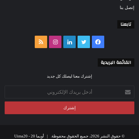
إتصل بنا
تابعنا
فيسبوك
تويتر
لينكدإن
انستقرام
ملخص
الموقع
القائمة البريدية
RSS
إشترك معنا ليصلك كل جديد
أدخل
بريدك
الإلكتروني
© حقوق النشر 2026، جميع الحقوق محفوظة. |
أويما 20 - Uima20