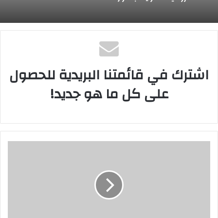
الروائية الطويلة بالدورة الثامنة
مهرجان الجونة السينمائي يمنح منة شلبي جائزة
الإنجاز الإبداعي
اشترك في قائمتنا البريدية للحصول
على كل ما هو جديد!
وأصدرت إدارة مهرجان أسوان مؤخرا بوستر