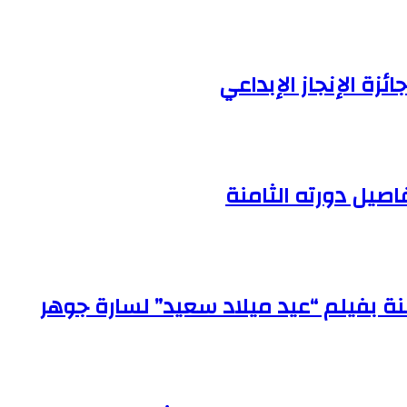
زة الإنجاز الإبداعي
صيل دورته الثامنة
نة بفيلم “عيد ميلاد سعيد” لسارة جوهر