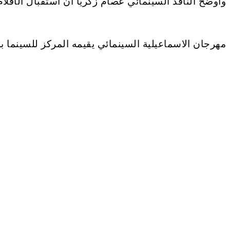
وأوضح الناقد السينمائي عصام زكريا أن استقبال الأفلام مستمر حتى 
مهرجان الاسماعيلية السينمائي يقيمه المركز للسينما 