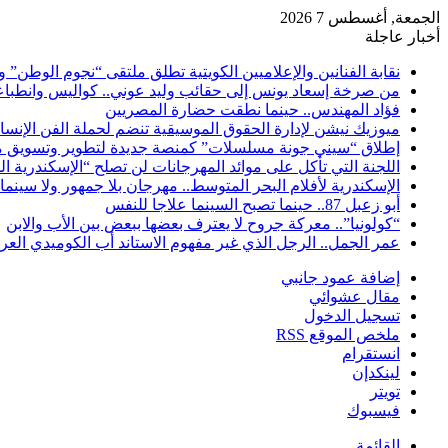
الجمعة, أغسطس 7 2026
أخبار عاجلة
نقابة الفنانين والإعلاميين الكويتية تطلق ملتقى “نجوم الوطن” 
من صرخة إسعاد يونس إلى حقائب وليد عوني.. كواليس وانطباعات
فؤاد المهندس.. حينما نطقت حضارة المصريين
ميوزيك نيشن لإدارة الحقوق الموسيقية تنضم لحملة الفن الإنس
إطلاق “سيني جونة مسلسلات” كمنصة جديدة لتطوير وتسويق م
اللجنة التي تأكل على موائد المهرجانات لن تصلح “الإسكندرية ال
الإسكندرية لأفلام البحر المتوسط.. مهرجان بلا جمهور ولا سينما
أبو زعبل 87.. حينما تصبح السينما علاجا للنفس
“كولونيا”.. معركة جروح لا يعترف بعضها ببعض بين الأب والابن
عمر الجمل.. الرجل الذي غير مفهوم الاستاند أب الكوميدي العر
إضافة عمود جانبي
مقال عشوائي
تسجيل الدخول
ملخص الموقع RSS
انستقرام
لينكدإن
تويتر
فيسبوك
القائمة