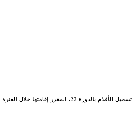
أعلن رئيس مهرجان الاسماعيلية السينمائي الدولي للأفلام التسجيلية والقصيرة، الناقد عصام زكريا، فتح باب تسجيل الأفلام بالدورة 22، المقرر إقامتها خلال الفترة