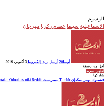
الوسوم
الاسماعيلية
سينما
عصام زكريا
مهرجان
أويما20
أرسل بريدا إلكترونيا
3 أكتوبر، 2019
أقل من دقيقة
اظهر المزيد
شاركها
فيسبوك
تويتر
لينكدإن
بينتيريست
Odnoklassniki