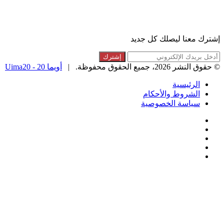
الموقع
القائمة البريدية
RSS
إشترك معنا ليصلك كل جديد
أدخل
بريدك
© حقوق النشر 2026، جميع الحقوق محفوظة. |
أويما 20 - Uima20
الإلكتروني
الرئيسية
الشروط والأحكام
سياسة الخصوصية
فيسبوك
تويتر
لينكدإن
انستقرام
ملخص
الموقع
زر
تويتر
ڤايبر
تيلقرام
واتساب
فيسبوك
RSS
الذهاب
إلى
الأعلى