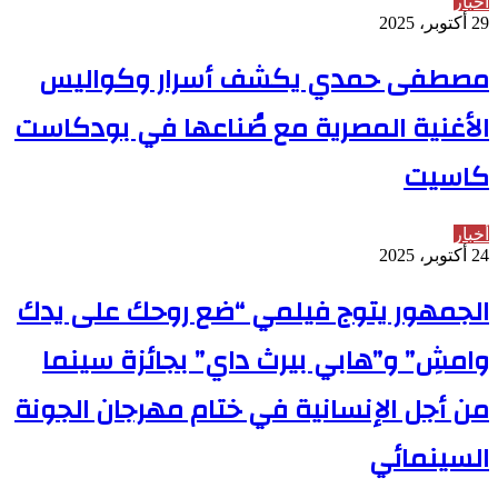
أخبار
29 أكتوبر، 2025
مصطفى حمدي يكشف أسرار وكواليس
الأغنية المصرية مع صُناعها في بودكاست
كاسيت
أخبار
24 أكتوبر، 2025
الجمهور يتوج فيلمي “ضع روحك على يدك
وامشِ” و”هابي بيرث داي” بجائزة سينما
من أجل الإنسانية في ختام مهرجان الجونة
السينمائي