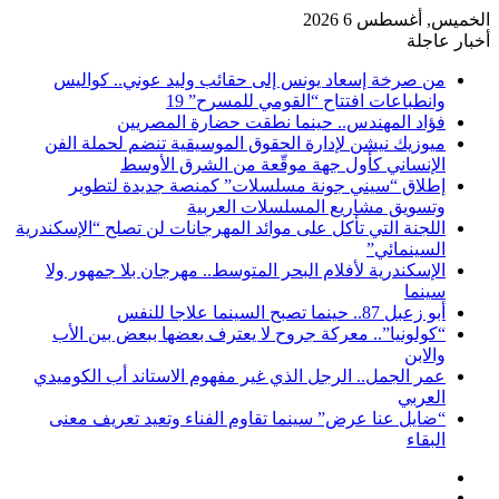
الخميس, أغسطس 6 2026
أخبار عاجلة
من صرخة إسعاد يونس إلى حقائب وليد عوني.. كواليس
وانطباعات افتتاح “القومي للمسرح” 19
فؤاد المهندس.. حينما نطقت حضارة المصريين
ميوزيك نيشن لإدارة الحقوق الموسيقية تنضم لحملة الفن
الإنساني كأول جهة موقّعة من الشرق الأوسط
إطلاق “سيني جونة مسلسلات” كمنصة جديدة لتطوير
وتسويق مشاريع المسلسلات العربية
اللجنة التي تأكل على موائد المهرجانات لن تصلح “الإسكندرية
السينمائي”
الإسكندرية لأفلام البحر المتوسط.. مهرجان بلا جمهور ولا
سينما
أبو زعبل 87.. حينما تصبح السينما علاجا للنفس
“كولونيا”.. معركة جروح لا يعترف بعضها ببعض بين الأب
والابن
عمر الجمل.. الرجل الذي غير مفهوم الاستاند أب الكوميدي
العربي
“ضايل عنا عرض” سينما تقاوم الفناء وتعيد تعريف معنى
البقاء
إضافة
مقال
عمود