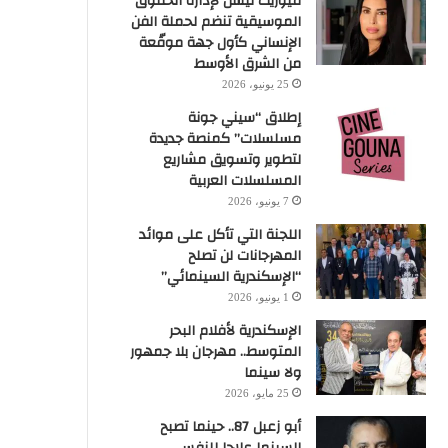
ميوزيك نيشن لإدارة الحقوق
الموسيقية تنضم لحملة الفن
الإنساني كأول جهة موقّعة
من الشرق الأوسط
25 يونيو، 2026
إطلاق “سيني جونة
مسلسلات” كمنصة جديدة
لتطوير وتسويق مشاريع
المسلسلات العربية
7 يونيو، 2026
اللجنة التي تأكل على موائد
المهرجانات لن تصلح
“الإسكندرية السينمائي”
1 يونيو، 2026
الإسكندرية لأفلام البحر
المتوسط.. مهرجان بلا جمهور
ولا سينما
25 مايو، 2026
أبو زعبل 87.. حينما تصبح
السينما علاجا للنفس