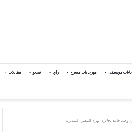
نطقت حضارة المصريين
انات موسيقى
مهرجانات مسرح
رأي
فيديو
مقابلات
 وحيد حامد بجائزة الهرم الذهبي التقديرية