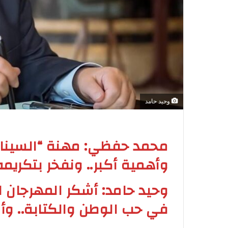
وحيد حامد
محمد حفظي: مهنة “السينا
وأهمية أكبر.. ونفخر بتكريمه 
وحيد حامد: أشكر المهرجان 
في حب الوطن والكتابة.. وأ