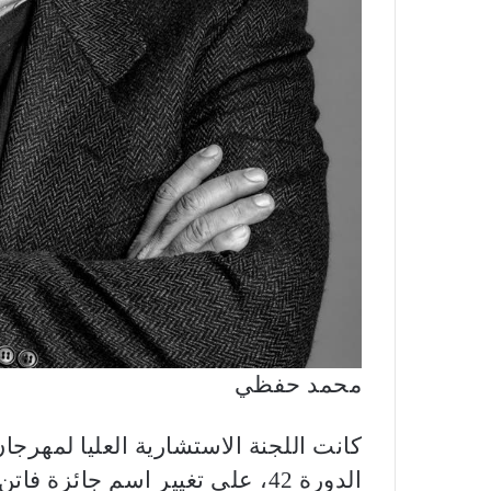
محمد حفظي
كانت اللجنة الاستشارية العليا لمهرجا
الدورة 42، على تغيير اسم جائزة ف