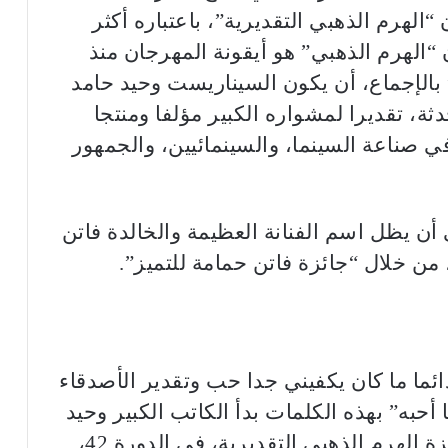
الهرم الذهبي التقديرية”، باعتباره أكثر
 “الهرم الذهبي” هو أيقونة المهرجان منذ
” بالإجماع، أن يكون السيناريست وحيد حامد
ة، تقديرا لمشواره الكبير مؤلفا ومنتجا
في صناعة السينما، والسينمائيين، والجمهور
ن يظل اسم الفنانة العظيمة والخالدة فاتن
ن خلال “جائزة فاتن حمامة للتميز”.
ائما ما كان يكفيني جدا حب وتقدير الأصدقاء
حبه” بهذه الكلمات بدأ الكاتب الكبير وحيد
حامد الحديث عن اختياره للتكريم بجائزة الهرم الذهبي التقديرية، في الدورة 42،