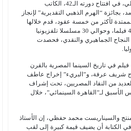
يكرم مهرجان القاهرة السينمائي الدولي، في افتتاح دورته الـ42، الكاتب
 بجائزة “الهرم الذهبي التقديرية” لإنجاز
الممتدة لأكثر من خمسة عقود، قدم خلالها
للجمهور المصري والعربي، أكثر من 40 فيلما، وحوالي 30 مسلسلا تلفزيونيا
 النجاح الجماهيري والنقدي، فحصدت
يا.
فيلم في تاريخ السينما المصرية بالقرن
راج شريف عرفة، و”البريء” إخراج عاطف
عديد من النقاد المصريين، تحت إشراف
س الأسبق لـ”القاهرة السينمائي”، خلال
منتج والسيناريست محمد حفظي، إن الأستاذ
 الكتابة أن يضيف قيمة كبيرة إلى لقب