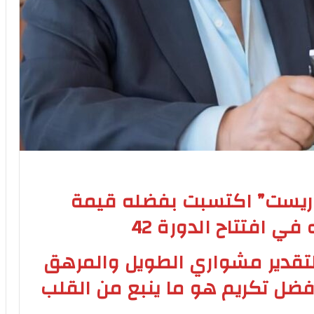
ريست” اكتسبت بفضله قيمة
في افتتاح الدورة 42
لتقدير مشواري الطويل والمرهق
فضل تكريم هو ما ينبع من القلب