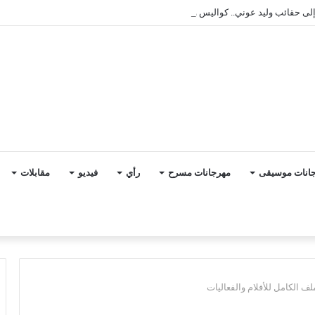
 حقائب وليد عوني.. كواليس وانطباعات افتتاح “القومي للمسرح” 19
انات موسيقى
مهرجانات مسرح
رأي
فيديو
مقابلات
ف الكامل للأفلام والفعاليات