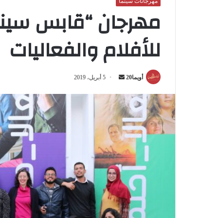
مهرجانات سينما
مهرجان “قابس سينما
للأفلام والفعاليات
أويما20
أ
5 أبريل، 2019
ر
س
ل
ب
ر
ي
د
ا
إ
ل
ك
ت