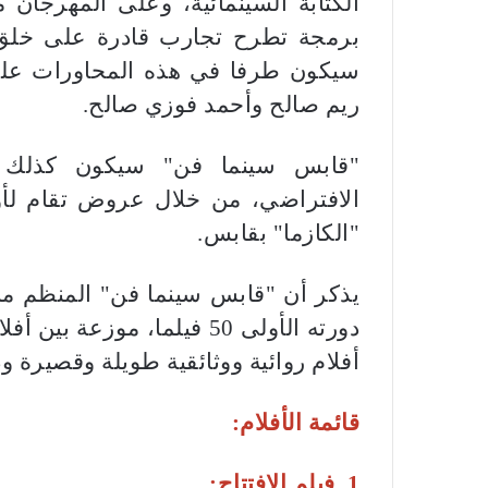
الكتابة السينمائية، وعلى المهرجان مو
برمجة تطرح تجارب قادرة على خلق ا
سيكون طرفا في هذه المحاورات على
ريم صالح وأحمد فوزي صالح.
"قابس سينما فن" سيكون كذلك مو
الافتراضي، من خلال عروض تقام لأ
"الكازما" بقابس.
يذكر أن "قابس سينما فن" المنظم 
دورته الأولى 50 فيلما، موز
أفلام روائية ووثائقية طويلة وقصيرة وذلك من 12 إلى 18 
قائمة الأفلام:
1. فيلم الافتتاح: