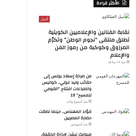
الأكثر قراءة
S
S
أخبار
نقابة الفنانين والإعلاميين الكويتية
تطلق ملتقى “نجوم الوطن” وتكرّم
المرزوق وكوكبة من رموز الفن
والإعلام
منذ 14 ساعة
من صرخة إسعاد يونس إلى
حقائب وليد عوني.. كواليس
وانطباعات افتتاح “القومي
للمسرح” 19
منذ أسبوع واحد
فؤاد المهندس.. حينما نطقت
حضارة المصريين
منذ أسبوعين
ميوزيك نيشن لإدارة الحقوق