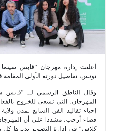
ر
و
ن
ي
ا
أعلنت إدارة مهرجان "قابس سينما ف
تونس، تفاصيل دورته الأولى المقامة في الفترة من 12 
وقال الناطق الرسمي لــ "قابس سي
المهرجان، التي تسعى للخروج بالفعا
إحياء تقاليد الفن السابع بمدن ولا
فضاء أرحب، مشددا على أن المهرجان
كلاس" في إدارة التصوير يديرها كل 