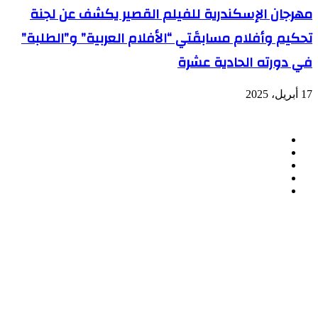
مهرجان الإسكندرية للفيلم القصير يكشف عن لجنة
تحكيم وأفلام مسابقَتي “الأفلام العربية” و”الطلبة”
في دورته الحادية عشرة
17 أبريل، 2025
تابعنا
فيسبوك
تويتر
لينكدإن
انستقرام
ملخص
الموقع
RSS