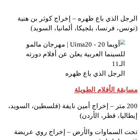
الرجل الذي باع ظهره – إخراج كوثر بن هنية
(تونس، فرنسا، بلجيكا، ألمانيا، السويد)
الرجل الذي باع ظهره
مسابقة الأفلام الطويلة
200 متر – إخراج أمين نايفة (فلسطين، السويد،
إيطاليا، قطر، الأردن)
تحت السماوات والأرض – إخراج روي عريضة