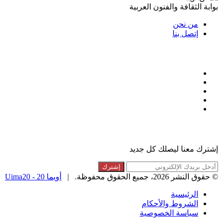
بوابة الثقافة والفنون العربية
من نحن
إتصل بنا
تابعنا
فيسبوك
تويتر
لينكدإن
انستقرام
ملخص
الموقع
القائمة البريدية
RSS
إشترك معنا ليصلك كل جديد
أدخل
بريدك
© حقوق النشر 2026، جميع الحقوق محفوظة. |
أويما 20 - Uima20
الإلكتروني
الرئيسية
الشروط والأحكام
سياسة الخصوصية