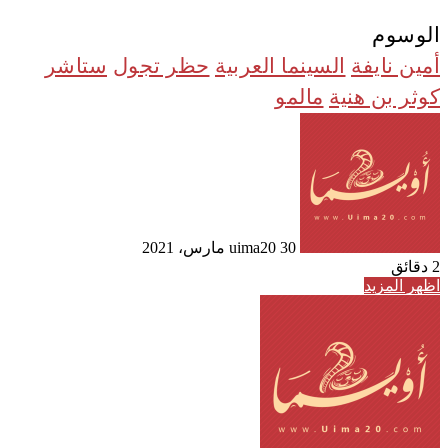
الوسوم
أمين نايفة
السينما العربية
حظر تجول
ستاشر
كوثر بن هنية
مالمو
أرسل
بريدا
إلكترونيا
30 مارس، 2021
uima20
2 دقائق
اظهر المزيد