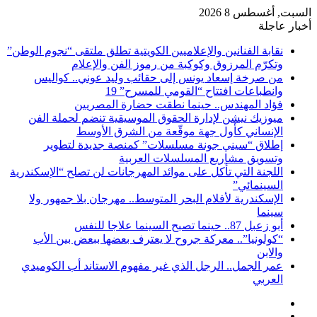
السبت, أغسطس 8 2026
أخبار عاجلة
نقابة الفنانين والإعلاميين الكويتية تطلق ملتقى “نجوم الوطن”
وتكرّم المرزوق وكوكبة من رموز الفن والإعلام
من صرخة إسعاد يونس إلى حقائب وليد عوني.. كواليس
وانطباعات افتتاح “القومي للمسرح” 19
فؤاد المهندس.. حينما نطقت حضارة المصريين
ميوزيك نيشن لإدارة الحقوق الموسيقية تنضم لحملة الفن
الإنساني كأول جهة موقّعة من الشرق الأوسط
إطلاق “سيني جونة مسلسلات” كمنصة جديدة لتطوير
وتسويق مشاريع المسلسلات العربية
اللجنة التي تأكل على موائد المهرجانات لن تصلح “الإسكندرية
السينمائي”
الإسكندرية لأفلام البحر المتوسط.. مهرجان بلا جمهور ولا
سينما
أبو زعبل 87.. حينما تصبح السينما علاجا للنفس
“كولونيا”.. معركة جروح لا يعترف بعضها ببعض بين الأب
والابن
عمر الجمل.. الرجل الذي غير مفهوم الاستاند أب الكوميدي
العربي
إضافة
مقال
عمود