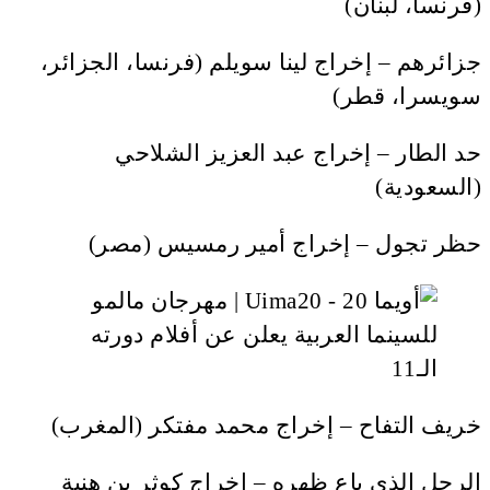
(فرنسا، لبنان)
جزائرهم – إخراج لينا سويلم (فرنسا، الجزائر،
سويسرا، قطر)
حد الطار – إخراج عبد العزيز الشلاحي
(السعودية)
حظر تجول – إخراج أمير رمسيس (مصر)
خريف التفاح – إخراج محمد مفتكر (المغرب)
الرجل الذي باع ظهره – إخراج كوثر بن هنية