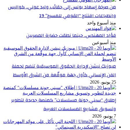
من صرخة إسعاد يونس إلى حقائب وليد عوني.. كواليس
وانطباعات افتتاح “القومي للمسرح” 19
منذ أسبوع واحد
فؤاد المهندس.. حينما نطقت حضارة المصريين
منذ أسبوعين
ميوزيك نيشن لإدارة الحقوق الموسيقية تنضم لحملة
الفن الإنساني كأول جهة موقّعة من الشرق الأوسط
25 يونيو، 2026
إطلاق “سيني جونة مسلسلات” كمنصة جديدة لتطوير
وتسويق مشاريع المسلسلات العربية
7 يونيو، 2026