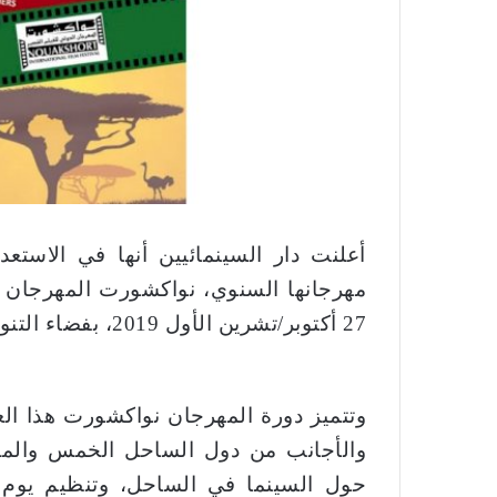
ر
و
ن
ي
ا
أعلنت دار السينمائيين أنها في الاستع
27 أكتوبر/تشرين الأول 2019، بفضاء التنوع البيئي والثقافي في نواكشوط.
وتتميز دورة المهرجان نواكشورت هذا العا
والأجانب من دول الساحل الخمس والم
حول السينما في الساحل، وتنظيم يوم 