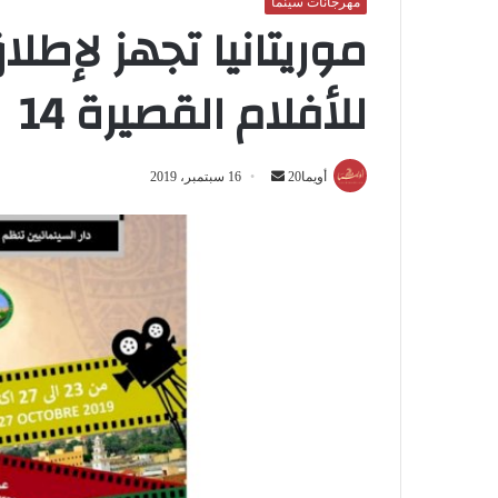
مهرجانات سينما
موريتانيا تجهز لإط
للأفلام القصيرة 14
أويما20
أ
16 سبتمبر، 2019
ر
س
ل
ب
ر
ي
د
ا
إ
ل
ك
ت