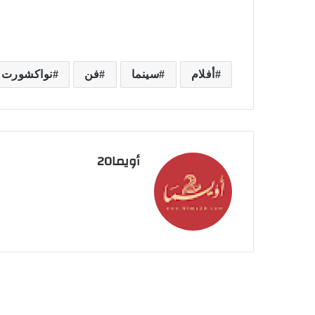
أفلام
سينما
فن
نواكشورت
أويما20
أقرأ التالي