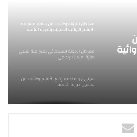
عن البوستر الجديد لدورته الـ46
مهرجان الجونة يكشف عن برنامج مسابقة
الأفلام الروائية الطويلة بالدورة الثامنة
ن
وائية
مهرجان الجونة السينمائي يمنح منة شلبي
جائزة الإنجاز الإبداعي
سيني جونة لدعم إنتاج الأفلام يكشف عن
تفاصيل دورته الثامنة
مهرجان الجونة السينمائي يفتتح دورته
الثامنة بفيلم “عيد ميلاد سعيد” لسارة
جوهر
غدا.. مهرجان الجونة السينمائي يبدأ