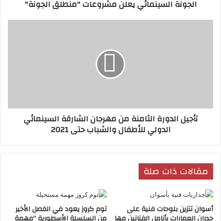
الجونة السينمائي يعلن مشروعات "منطلق الجونة"
تأجيل الدورة الثامنة من مهرجان الشارقة السينمائي
الدولي للأطفال والشباب حتى 2021
يشار إلى أن ألبومات عمرو دياب قد تصدرت
القوائم العالمية وتُرجمت العديد من أغانيه إلى
مقالات ذات صلة
عدة لغات، وتصدرت خمسة من ألبوماته قائمة
أفضل عشرة أغاني في تصنيف بيلبورد العالمية،
كما حصل الهضبة على جوائز عالمية عديدة
أسوان تتزين بلوحات فنية على
توم كروز يعود في الفصل الأخير
خلال مشواره الفني، ويعد عمرو دياب هو أول
جدران العمارات بأنامل الفنانين مها
من السلسلة الأسطورية “مهمة