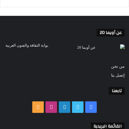
عن أويما 20
بوابة الثقافة والفنون العربية
من نحن
إتصل بنا
تابعنا
فيسبوك
تويتر
لينكدإن
انستقرام
ملخص
الموقع
القائمة البريدية