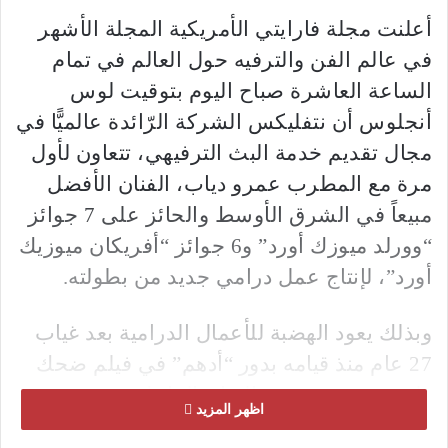
أعلنت مجلة فارايتي الأمريكية المجلة الأشهر
في عالم الفن والترفيه حول العالم في تمام
الساعة العاشرة صباح اليوم بتوقيت لوس
أنجلوس أن نتفليكس الشركة الرّائدة عالميًّا في
مجال تقديم خدمة البث الترفيهي، تتعاون لأول
مرة مع المطرب عمرو دياب، الفنان الأفضل
مبيعاً في الشرق الأوسط والحائز على 7 جوائز
“وورلد ميوزك أورد” و6 جوائز “أفريكان ميوزيك
أورد”، لإنتاج عمل درامي جديد من بطولته.
وبذلك يعود الهضبة للأعمال الدرامية بعد غياب
27 عام منذ قيامه بدور “أدهم” في فيلم ضحك
ولعب وجد وحب مع الفنان الراحل عمر
اظهر المزيد
الشريف.