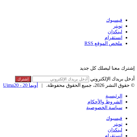
تابعنا
فيسبوك
تويتر
لينكدإن
انستقرام
ملخص الموقع RSS
القائمة البريدية
إشترك معنا ليصلك كل جديد
أدخل بريدك الإلكتروني
© حقوق النشر 2026، جميع الحقوق محفوظة. |
أويما 20 - Uima20
الرئيسية
الشروط والأحكام
سياسة الخصوصية
فيسبوك
تويتر
لينكدإن
انستقرام