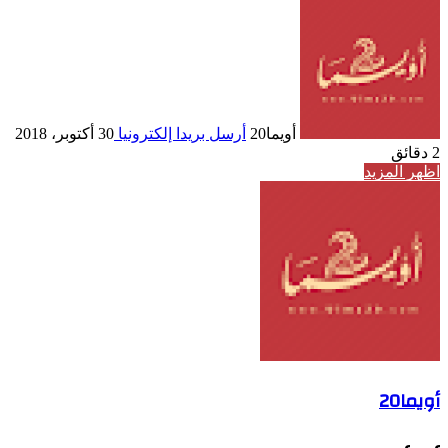
أويما20
أرسل بريدا إلكترونيا
30 أكتوبر، 2018
2 دقائق
اظهر المزيد
أويما20