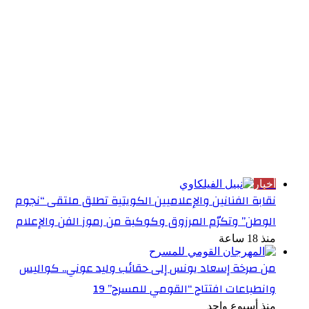
الأكثر قراءة
أخبار
نقابة الفنانين والإعلاميين الكويتية تطلق ملتقى “نجوم
الوطن” وتكرّم المرزوق وكوكبة من رموز الفن والإعلام
منذ 18 ساعة
من صرخة إسعاد يونس إلى حقائب وليد عوني.. كواليس
وانطباعات افتتاح “القومي للمسرح” 19
منذ أسبوع واحد