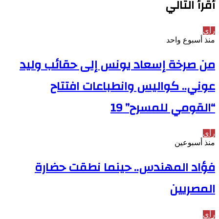
أقرأ التالي
رأي
منذ أسبوع واحد
من صرخة إسعاد يونس إلى حقائب وليد
عوني.. كواليس وانطباعات افتتاح
“القومي للمسرح” 19
رأي
منذ أسبوعين
فؤاد المهندس.. حينما نطقت حضارة
المصريين
رأي