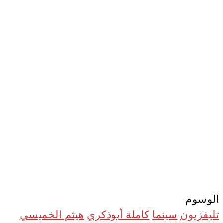
الوسوم
تليفزيون
سينما
كاملة أبوذكري
هيثم الخميسي