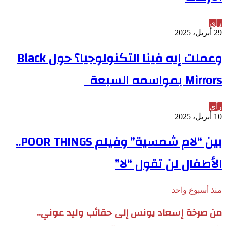
رأي
29 أبريل، 2025
وعملت إيه فينا التكنولوجيا؟ حول Black
Mirrors بمواسمه السبعة
رأي
10 أبريل، 2025
بين “لام شمسية” وفيلم POOR THINGS..
الأطفال لن تقول “لا”
منذ أسبوع واحد
من صرخة إسعاد يونس إلى حقائب وليد عوني..