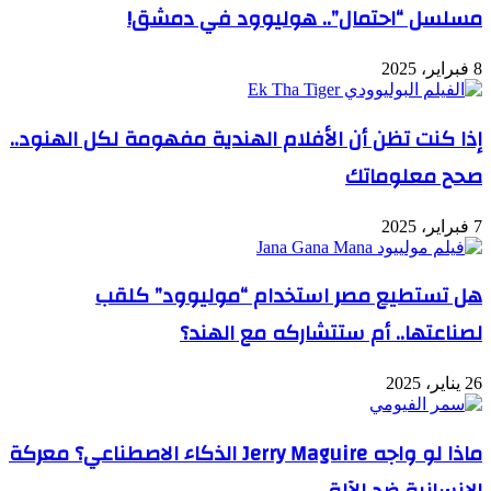
مسلسل “احتمال”.. هوليوود في دمشق!
8 فبراير، 2025
إذا كنت تظن أن الأفلام الهندية مفهومة لكل الهنود..
صحح معلوماتك
7 فبراير، 2025
هل تستطيع مصر استخدام “موليوود” كلقب
لصناعتها.. أم ستتشاركه مع الهند؟
26 يناير، 2025
ماذا لو واجه Jerry Maguire الذكاء الاصطناعي؟ معركة
الإنسانية ضد الآلة