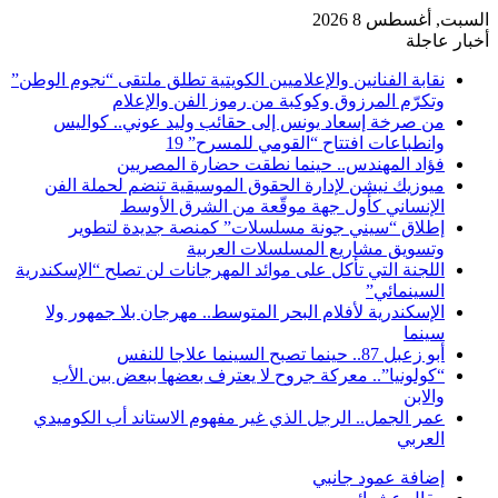
السبت, أغسطس 8 2026
أخبار عاجلة
نقابة الفنانين والإعلاميين الكويتية تطلق ملتقى “نجوم الوطن”
وتكرّم المرزوق وكوكبة من رموز الفن والإعلام
من صرخة إسعاد يونس إلى حقائب وليد عوني.. كواليس
وانطباعات افتتاح “القومي للمسرح” 19
فؤاد المهندس.. حينما نطقت حضارة المصريين
ميوزيك نيشن لإدارة الحقوق الموسيقية تنضم لحملة الفن
الإنساني كأول جهة موقّعة من الشرق الأوسط
إطلاق “سيني جونة مسلسلات” كمنصة جديدة لتطوير
وتسويق مشاريع المسلسلات العربية
اللجنة التي تأكل على موائد المهرجانات لن تصلح “الإسكندرية
السينمائي”
الإسكندرية لأفلام البحر المتوسط.. مهرجان بلا جمهور ولا
سينما
أبو زعبل 87.. حينما تصبح السينما علاجا للنفس
“كولونيا”.. معركة جروح لا يعترف بعضها ببعض بين الأب
والابن
عمر الجمل.. الرجل الذي غير مفهوم الاستاند أب الكوميدي
العربي
إضافة عمود جانبي