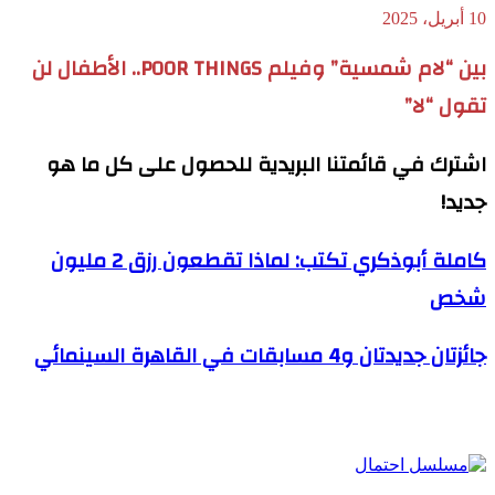
10 أبريل، 2025
بين “لام شمسية” وفيلم POOR THINGS.. الأطفال لن
تقول “لا”
اشترك في قائمتنا البريدية للحصول على كل ما هو
جديد!
كاملة أبوذكري تكتب: لماذا تقطعون رزق 2 مليون
شخص
جائزتان جديدتان و4 مسابقات في القاهرة السينمائي
مقالات ذات صلة